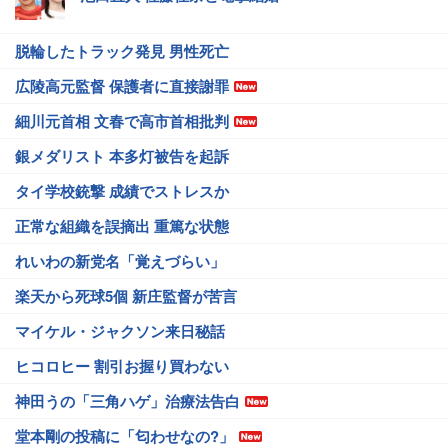
脱輪したトラック発見 男性死亡
広陵高元監督 保護者に直接謝罪
細川元首相 文春で高市首相批判
銀メダリスト 本多灯被告を起訴
タイ学校銃撃 成績でストレスか
正常な組織を誤摘出 重篤な状態
れいわの新党名「覚えづらい」
楽天から死球5個 新庄監督が苦言
マイケル・ジャクソン来日秘話
ヒコロヒー 割引お握り買わない
神田うの「三角ハゲ」治療法告白
堂本剛の投稿に「匂わせなの?」