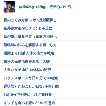
体重62kg→82kgに 寺田心の生活
夏のむくみ対策 ツボ&反射区押し
紫外線対策がビタミンD不足に
母が娘に減量強要→家庭内別居へ
睡眠時の悩みを解消する過ごし方
運動より代謝 人体の省エネ戦略
歯科の保健治療を巡る「大嘘」
大食い女子 46キロ体型の秘密
バランスボール毎日10分で20kg減
躁状態引き起こしかねないNG行動
1日10分で手軽に「ひざ痛対策」
キウイを食べる際の3つの注意点