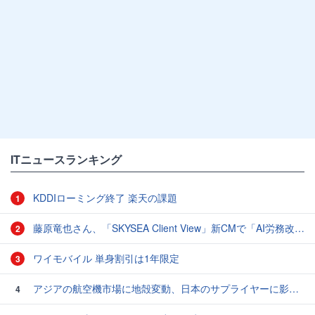
ITニュースランキング
KDDIローミング終了 楽天の課題
1
藤原竜也さん、「SKYSEA Client View」新CMで「AI労務改善」をアピール 働き方をAIが分析したら「すぐに休んで」と言われる？
2
ワイモバイル 単身割引は1年限定
3
アジアの航空機市場に地殻変動、日本のサプライヤーに影響も
4