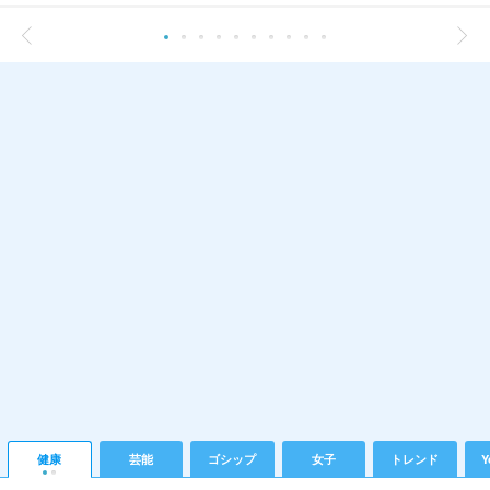
健康
芸能
ゴシップ
女子
トレンド
Y