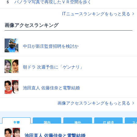
パノラマ写真で再現したＶＲ空間を歩く
5
ITニュースランキングをもっと見る
画像アクセスランキング
中日が新庄監督招聘を検討か
朝ドラ 次週予告に「ゲンナリ」
池田直人 佐藤佳奈と電撃結婚
画像アクセスランキングをもっと見る
主要
国内
海外
IT 経済
ス
池田直人 佐藤佳奈と電撃結婚