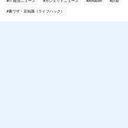
#IT 経済ニュース
#ガジェットニュース
#Amazon
#詐欺
#裏ワザ・豆知識（ライフハック）