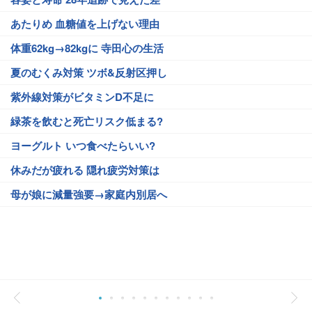
あたりめ 血糖値を上げない理由
体重62kg→82kgに 寺田心の生活
夏のむくみ対策 ツボ&反射区押し
紫外線対策がビタミンD不足に
緑茶を飲むと死亡リスク低まる?
ヨーグルト いつ食べたらいい?
休みだが疲れる 隠れ疲労対策は
母が娘に減量強要→家庭内別居へ