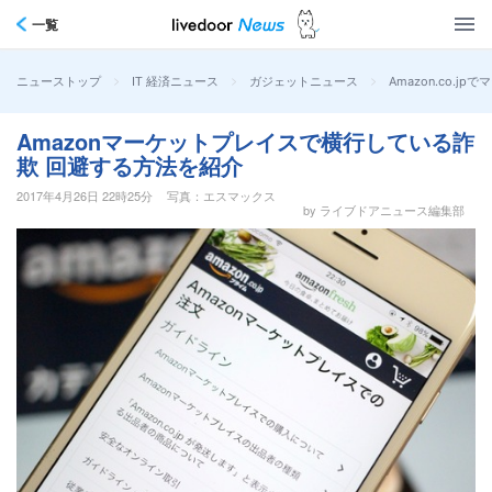
一覧
>
>
>
Amazon.co
ニューストップ
IT 経済ニュース
ガジェットニュース
Amazonマーケットプレイスで横行している詐
欺 回避する方法を紹介
2017年4月26日 22時25分
写真：エスマックス
by ライブドアニュース編集部