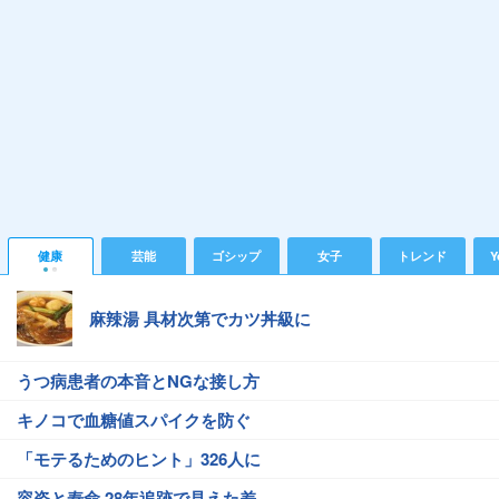
健康
芸能
ゴシップ
女子
トレンド
Y
麻辣湯 具材次第でカツ丼級に
うつ病患者の本音とNGな接し方
キノコで血糖値スパイクを防ぐ
「モテるためのヒント」326人に
容姿と寿命 28年追跡で見えた差