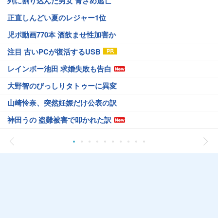
列に割り込んだ男女 青ざめ逃亡
正直しんどい夏のレジャー1位
児ポ動画770本 酒飲ませ性加害か
注目 古いPCが復活するUSB
レインボー池田 求婚失敗も告白
大野智のびっしりタトゥーに異変
山崎怜奈、突然妊娠だけ公表の訳
神田うの 盗難被害で叩かれた訳