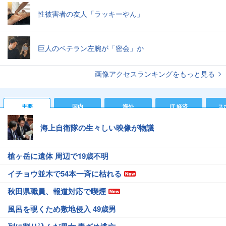
性被害者の友人「ラッキーやん」
巨人のベテラン左腕が「密会」か
画像アクセスランキングをもっと見る
主要
国内
海外
IT 経済
ス
海上自衛隊の生々しい映像が物議
槍ヶ岳に遺体 周辺で19歳不明
イチョウ並木で54本一斉に枯れる
秋田県職員、報道対応で喫煙
風呂を覗くため敷地侵入 49歳男