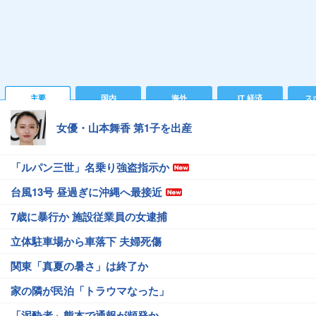
主要
国内
海外
IT 経済
ス
女優・山本舞香 第1子を出産
「ルパン三世」名乗り強盗指示か
台風13号 昼過ぎに沖縄へ最接近
7歳に暴行か 施設従業員の女逮捕
立体駐車場から車落下 夫婦死傷
関東「真夏の暑さ」は終了か
家の隣が民泊「トラウマなった」
「泥酔者」熊本で通報が頻発か