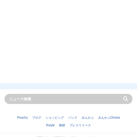
Peachy
ブログ
ショッピング
バンク
みんかぶ
みんかぶChoice
Kstyle
株探
プレスリリース