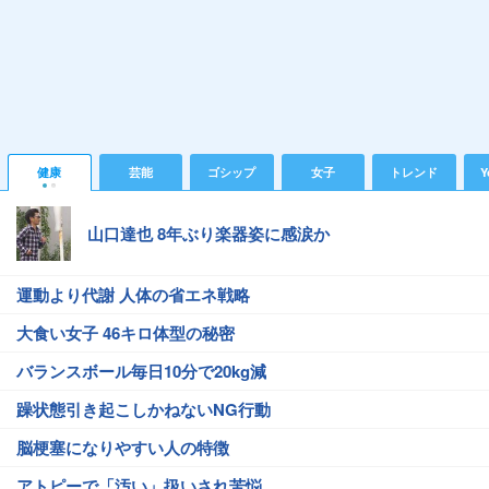
健康
芸能
ゴシップ
女子
トレンド
Y
山口達也 8年ぶり楽器姿に感涙か
運動より代謝 人体の省エネ戦略
大食い女子 46キロ体型の秘密
バランスボール毎日10分で20kg減
躁状態引き起こしかねないNG行動
脳梗塞になりやすい人の特徴
アトピーで「汚い」扱いされ苦悩