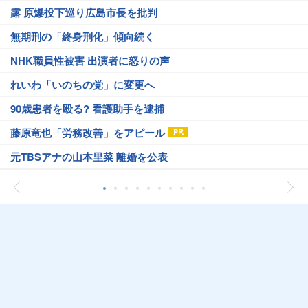
露 原爆投下巡り広島市長を批判
無期刑の「終身刑化」傾向続く
NHK職員性被害 出演者に怒りの声
れいわ「いのちの党」に変更へ
90歳患者を殴る? 看護助手を逮捕
藤原竜也「労務改善」をアピール
元TBSアナの山本里菜 離婚を公表