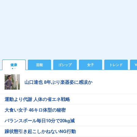
健康
芸能
ゴシップ
女子
トレンド
Y
山口達也 8年ぶり楽器姿に感涙か
運動より代謝 人体の省エネ戦略
大食い女子 46キロ体型の秘密
バランスボール毎日10分で20kg減
躁状態引き起こしかねないNG行動