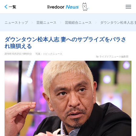
一覧
>
>
>
ダウンタウン松本人志 
ニューストップ
芸能ニュース
芸能総合ニュース
ダウンタウン松本人志 妻へのサプライズをバラさ
れ狼狽える
2016年10月21日 10時51分
写真：トピックニュース
by ライブドアニュース編集部