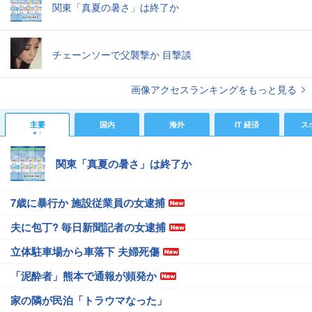
関東「真夏の暑さ」は終了か
チェーンソーで父襲撃か 目撃談
画像アクセスランキングをもっと見る
主要
国内
海外
IT 経済
ス
関東「真夏の暑さ」は終了か
7歳に暴行か 施設従業員の女逮捕
夫に包丁? 毎日新聞記者の女逮捕
立体駐車場から車落下 夫婦死傷
「泥酔者」熊本で通報が頻発か
家の隣が民泊「トラウマなった」