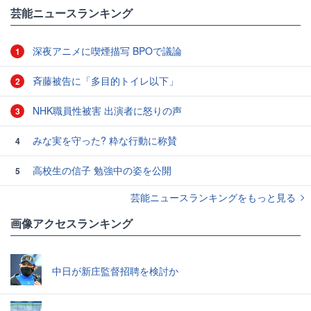
#テレビの話題
芸能ニュースランキング
深夜アニメに喫煙描写 BPOで議論
1
斉藤被告に「多目的トイレ以下」
2
NHK職員性被害 出演者に怒りの声
3
みな実を守った? 粋な行動に称賛
4
高校生の信子 勉強中の姿を公開
5
芸能ニュースランキングをもっと見る
画像アクセスランキング
中日が新庄監督招聘を検討か