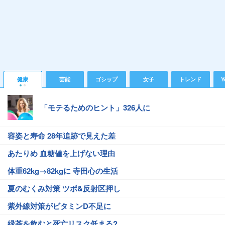
健康
芸能
ゴシップ
女子
トレンド
Y
「モテるためのヒント」326人に
容姿と寿命 28年追跡で見えた差
あたりめ 血糖値を上げない理由
体重62kg→82kgに 寺田心の生活
夏のむくみ対策 ツボ&反射区押し
紫外線対策がビタミンD不足に
緑茶を飲むと死亡リスク低まる?