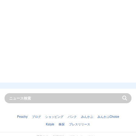
Peachy
ブログ
ショッピング
バンク
みんかぶ
みんかぶChoice
Kstyle
株探
プレスリリース