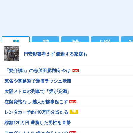
主要
国内
海外
IT 経済
ス
円安影響考えず 豪遊する家庭も
「要介護5」の志茂田景樹氏 今は
東名や関越道で帰省ラッシュ渋滞
大阪メトロの列車で「煙が充満」
在留資格なし 越人が惨事起こす
レンタカー予約 10万円分当たる
総額120万円 豊胸した男性を直撃
ヨーグルト いつ食べたらいいの