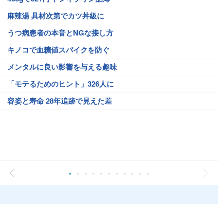
麻辣湯 具材次第でカツ丼級に
うつ病患者の本音とNGな接し方
キノコで血糖値スパイクを防ぐ
メンタルに良い影響を与える趣味
「モテるためのヒント」326人に
容姿と寿命 28年追跡で見えた差