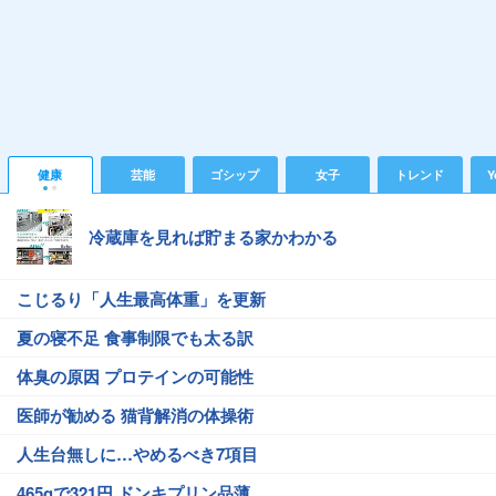
健康
芸能
ゴシップ
女子
トレンド
Y
冷蔵庫を見れば貯まる家かわかる
こじるり「人生最高体重」を更新
夏の寝不足 食事制限でも太る訳
体臭の原因 プロテインの可能性
医師が勧める 猫背解消の体操術
人生台無しに…やめるべき7項目
465gで321円 ドンキプリン品薄