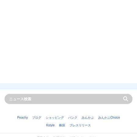
Peachy
ブログ
ショッピング
バンク
みんかぶ
みんかぶChoice
Kstyle
株探
プレスリリース