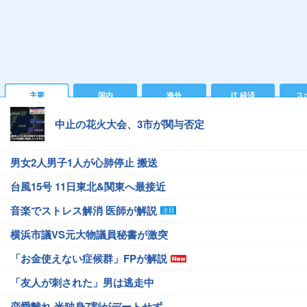
主要
国内
海外
IT 経済
ス
中止の花火大会、3市が関与否定
男女2人男子1人が心肺停止 搬送
台風15号 11日東北&関東へ最接近
音楽でストレス解消 医師が解説
横浜市議VS元大物議員秘書が激突
「お金使えない症候群」FPが解説
「友人が刺された」男は逃走中
恋愛離れ 米独身7割がデートせず