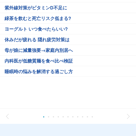
紫外線対策がビタミンD不足に
緑茶を飲むと死亡リスク低まる?
ヨーグルト いつ食べたらいい?
休みだが疲れる 隠れ疲労対策は
母が娘に減量強要→家庭内別居へ
内科医が低糖質麺を食べ比べ検証
睡眠時の悩みを解消する過ごし方