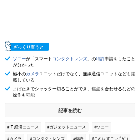
ざっくり言うと
ソニー
が「スマート
コンタクトレンズ
」の
特許
申請をしたこと
が分かった
極小の
カメラ
ユニットだけでなく、無線通信ユニットなども搭
載している
まばたきでシャッター切ることができ、焦点を合わせるなどの
操作も可能
記事を読む
#IT 経済ニュース
#ガジェットニュース
#ソニー
#カメラ
#コンタクトレンズ
#特許
#これはすごい(ﾟ∀ﾟ)