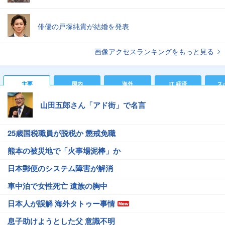
俳優の戸塚純貴が結婚を発表
画像アクセスランキングをもっと見る
主要
国内
海外
IT 経済
ス
山田五郎さん「アド街」で名言
25歳国税職員が脱税か 懲戒免職
熊本の被災地で「火事場泥棒」か
日本郵便のシステム障害が解消
車中泊で女性死亡 遺族の胸中
日本人が誤解 海外タトゥー事情
息子助けようとした父 意識不明