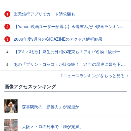
楽天銀行アプリでカード請求額も
1
【Yahoo!映画ユーザーが選ぶ】今週末みたい映画ランキング（11月2日付） ファン待望のシリーズ第3弾『マイティ・ソー バトルロイヤル』が公開！
2
2006年度9月分のGIGAZINEのアクセス解析結果
3
【アキバ物欲】麻生元外相の花束も！アキバ名物「段ボール肉まん」を食べてみた
4
あの「プリントゴッコ」が販売終了、31年の歴史に幕を下ろす
5
ITニュースランキングをもっと見る
画像アクセスランキング
森喜朗氏の「影響力」が減退か
大阪メトロの列車で「煙が充満」