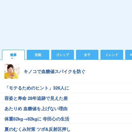
健康
芸能
ゴシップ
女子
トレンド
Y
キノコで血糖値スパイクを防ぐ
「モテるためのヒント」326人に
容姿と寿命 28年追跡で見えた差
あたりめ 血糖値を上げない理由
体重62kg→82kgに 寺田心の生活
夏のむくみ対策 ツボ&反射区押し