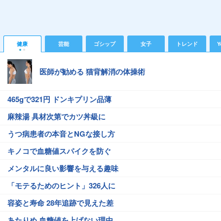
健康
芸能
ゴシップ
女子
トレンド
Y
医師が勧める 猫背解消の体操術
465gで321円 ドンキプリン品薄
麻辣湯 具材次第でカツ丼級に
うつ病患者の本音とNGな接し方
キノコで血糖値スパイクを防ぐ
メンタルに良い影響を与える趣味
「モテるためのヒント」326人に
容姿と寿命 28年追跡で見えた差
あたりめ 血糖値を上げない理由