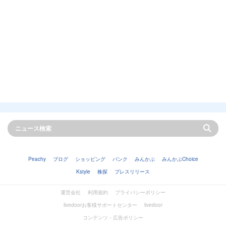
Peachy
ブログ
ショッピング
バンク
みんかぶ
みんかぶChoice
Kstyle
株探
プレスリリース
運営会社
利用規約
プライバシーポリシー
livedoorお客様サポートセンター
livedoor
コンテンツ・広告ポリシー