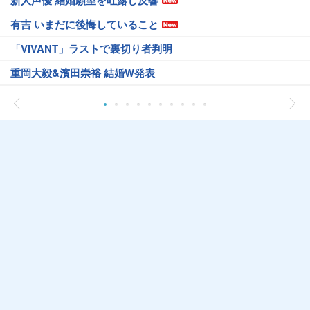
新人声優 結婚願望を吐露し反響
有吉 いまだに後悔していること
「VIVANT」ラストで裏切り者判明
重岡大毅&濱田崇裕 結婚W発表