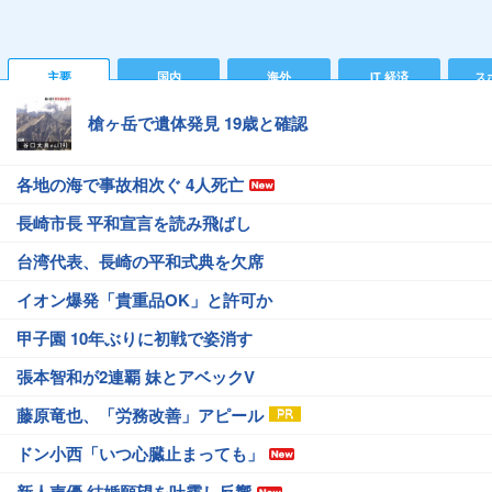
主要
国内
海外
IT 経済
ス
槍ヶ岳で遺体発見 19歳と確認
各地の海で事故相次ぐ 4人死亡
長崎市長 平和宣言を読み飛ばし
台湾代表、長崎の平和式典を欠席
イオン爆発「貴重品OK」と許可か
甲子園 10年ぶりに初戦で姿消す
張本智和が2連覇 妹とアベックV
藤原竜也、「労務改善」アピール
ドン小西「いつ心臓止まっても」