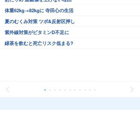
体重62kg→82kgに 寺田心の生活
夏のむくみ対策 ツボ&反射区押し
紫外線対策がビタミンD不足に
緑茶を飲むと死亡リスク低まる?