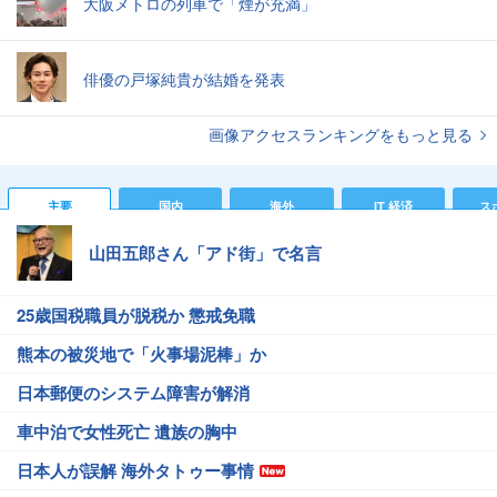
大阪メトロの列車で「煙が充満」
俳優の戸塚純貴が結婚を発表
画像アクセスランキングをもっと見る
主要
国内
海外
IT 経済
ス
山田五郎さん「アド街」で名言
25歳国税職員が脱税か 懲戒免職
熊本の被災地で「火事場泥棒」か
日本郵便のシステム障害が解消
車中泊で女性死亡 遺族の胸中
日本人が誤解 海外タトゥー事情