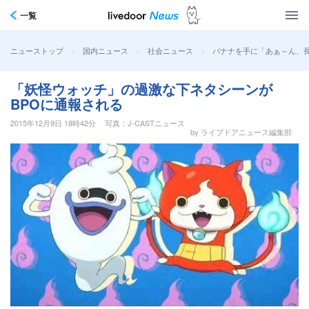
一覧
>
>
>
バナナを手に「あぁ～ん、
ニューストップ
国内ニュース
社会ニュース
「妖怪ウォッチ」の過激な下ネタシーンが
BPOに通報される
2015年12月9日 18時42分
写真：J-CASTニュース
by ライブドアニュース編集部