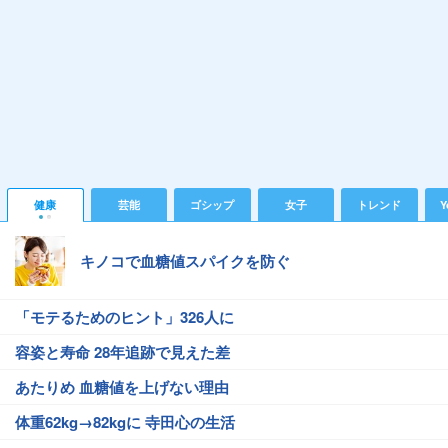
健康
芸能
ゴシップ
女子
トレンド
Y
キノコで血糖値スパイクを防ぐ
「モテるためのヒント」326人に
容姿と寿命 28年追跡で見えた差
あたりめ 血糖値を上げない理由
体重62kg→82kgに 寺田心の生活