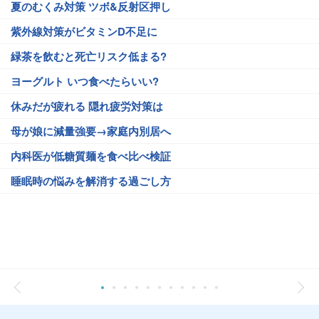
夏のむくみ対策 ツボ&反射区押し
紫外線対策がビタミンD不足に
緑茶を飲むと死亡リスク低まる?
ヨーグルト いつ食べたらいい?
休みだが疲れる 隠れ疲労対策は
母が娘に減量強要→家庭内別居へ
内科医が低糖質麺を食べ比べ検証
睡眠時の悩みを解消する過ごし方