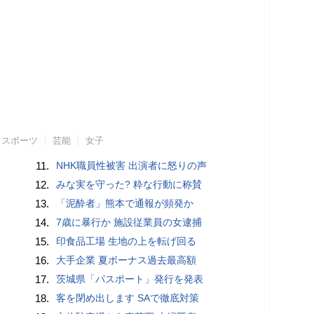
スポーツ
芸能
女子
11.
NHK職員性被害 出演者に怒りの声
12.
みな実を守った? 粋な行動に称賛
13.
「泥酔者」熊本で通報が頻発か
14.
7歳に暴行か 施設従業員の女逮捕
15.
印食品工場 生地の上を転げ回る
16.
大手企業 夏ボーナス過去最高額
17.
茨城県「パスポート」発行を発表
18.
客を閉め出します SAで徹底対策