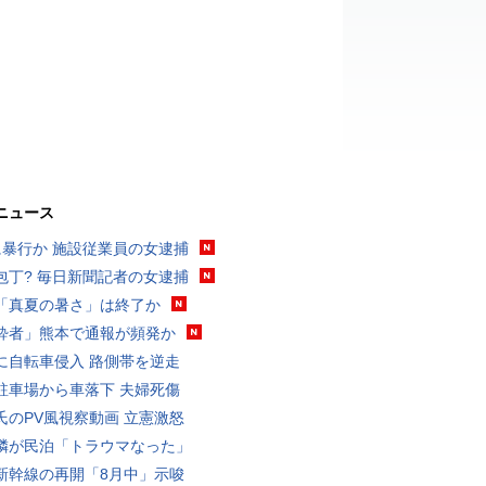
ニュース
に暴行か 施設従業員の女逮捕
包丁? 毎日新聞記者の女逮捕
「真夏の暑さ」は終了か
酔者」熊本で通報が頻発か
に自転車侵入 路側帯を逆走
駐車場から車落下 夫婦死傷
氏のPV風視察動画 立憲激怒
隣が民泊「トラウマなった」
新幹線の再開「8月中」示唆