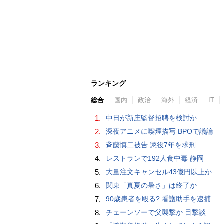
ランキング
総合
国内
政治
海外
経済
IT
1.
中日が新庄監督招聘を検討か
2.
深夜アニメに喫煙描写 BPOで議論
3.
斉藤慎二被告 懲役7年を求刑
4.
レストランで192人食中毒 静岡
5.
大量注文キャンセル43億円以上か
6.
関東「真夏の暑さ」は終了か
7.
90歳患者を殴る? 看護助手を逮捕
8.
チェーンソーで父襲撃か 目撃談