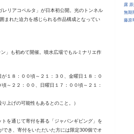
露 
ガレリアコペルタ」が日本初公開。光のトンネル
無期
に囲まれた迫力を感じられる作品構成となってい
藤原
テン」も初めて開催。噴水広場でもルミナリエ作
日が１８：００頃～２１：３０、金曜日１８：０
０頃～２２：００、日曜日１７：００頃～２１：
繰り上げの可能性もあるとのこと。）
ットを通じて寄付を募る「ジャパンギビング」を
とができ、寄付をいただいた方には限定300個でオ