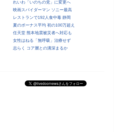
れいわ「いのちの党」に変更へ
映画スパイダーマン ソニー最高
レストランで192人食中毒 静岡
夏のボーナス平均 初の100万超え
任天堂 熊本地震被災者へ対応も
女性はねる「無呼吸」治療せず
志らく コア層との溝深まるか