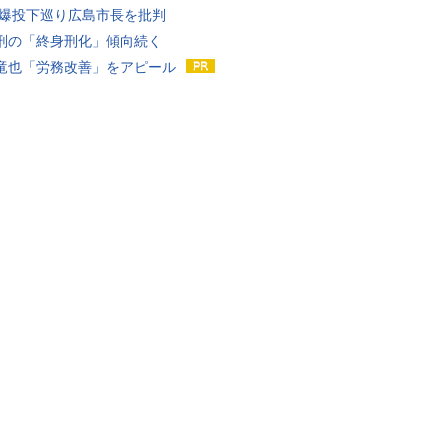
原爆投下巡り広島市長を批判
刑の「終身刑化」傾向続く
竜也「労務改善」をアピール