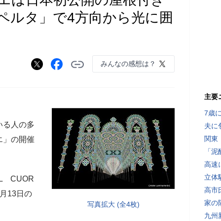
ペルタ」で4方向から光に囲
みんなの感想は？
主要
7歳
いる人の多
夫に
関東
エ」の開催
「泥
高速
立体
 CUOR
高市
2月13日の
家の
写真拡大 (全4枚)
九州