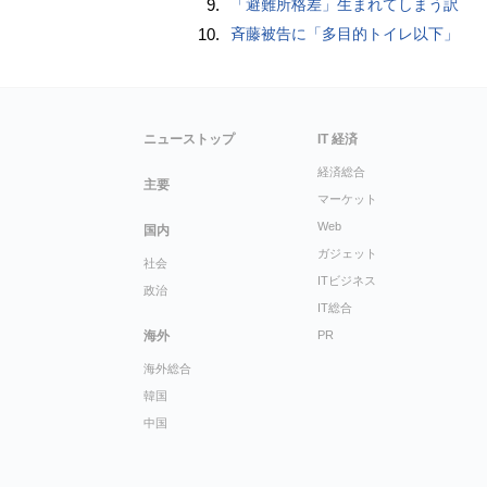
9.
「避難所格差」生まれてしまう訳
10.
斉藤被告に「多目的トイレ以下」
ニューストップ
IT 経済
経済総合
主要
マーケット
Web
国内
ガジェット
社会
ITビジネス
政治
IT総合
海外
PR
海外総合
韓国
中国