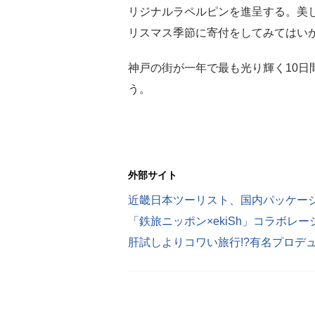
リジナルラペルピンを進呈する。美
リスマス季節に寄付をしてみてはい
神戸の街が一年で最も光り輝く10日
う。
外部サイト
「鉄旅ニッポン×ekiSh」コラボレ
肝試しよりコワい旅行!?有名プロデ