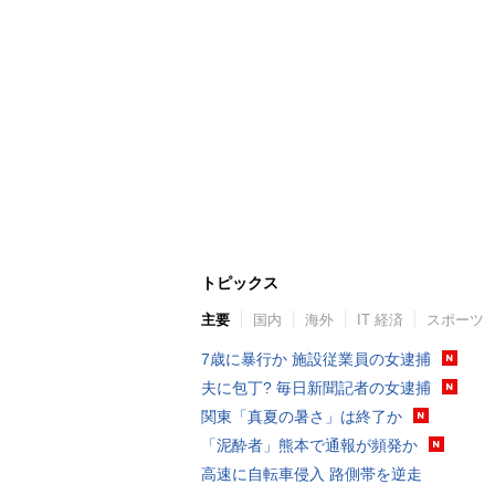
トピックス
主要
国内
海外
IT 経済
スポーツ
7歳に暴行か 施設従業員の女逮捕
夫に包丁? 毎日新聞記者の女逮捕
関東「真夏の暑さ」は終了か
「泥酔者」熊本で通報が頻発か
高速に自転車侵入 路側帯を逆走