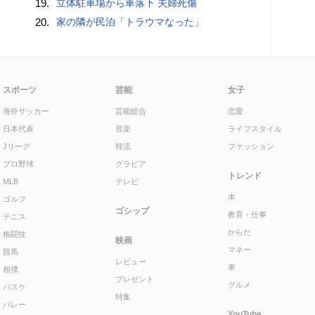
19.
立体駐車場から車落下 夫婦死傷
20.
家の隣が民泊「トラウマなった」
スポーツ
芸能
女子
海外サッカー
芸能総合
恋愛
日本代表
音楽
ライフスタイル
Jリーグ
韓流
ファッション
プロ野球
グラビア
トレンド
MLB
テレビ
本
ゴルフ
ゴシップ
教育・仕事
テニス
からだ
格闘技
映画
マネー
競馬
レビュー
車
相撲
プレゼント
グルメ
バスケ
特集
バレー
YouTube