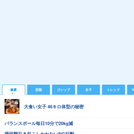
健康
芸能
ゴシップ
女子
トレンド
Y
大食い女子 46キロ体型の秘密
バランスボール毎日10分で20kg減
躁状態引き起こしかねないNG行動