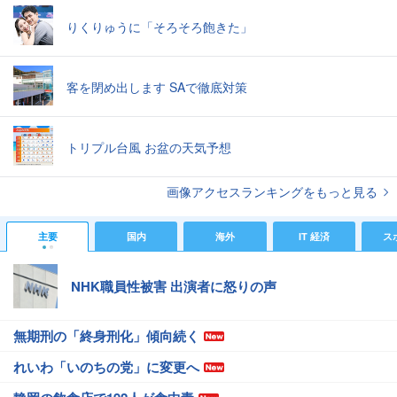
りくりゅうに「そろそろ飽きた」
客を閉め出します SAで徹底対策
トリプル台風 お盆の天気予想
画像アクセスランキングをもっと見る
主要
国内
海外
IT 経済
ス
NHK職員性被害 出演者に怒りの声
無期刑の「終身刑化」傾向続く
れいわ「いのちの党」に変更へ