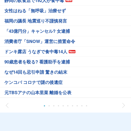
静岡の飲食店で192人が食中毒
女性はねる「無呼吸」治療せず
福岡の議長 地震巡り不謹慎発言
「43億円分」キャンセル? 女逮捕
消費者庁「SNOW」運営に措置命令
ドンキ露店 うなぎで食中毒14人
90歳患者を殴る? 看護助手を逮捕
なぜ14回も忌引申請 驚きの結末
ケンコバ コロナで謎の後遺症
元TBSアナの山本里菜 離婚を公表