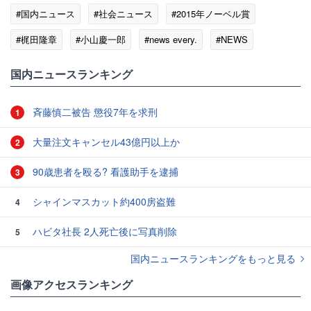
#国内ニュース
#社会ニュース
#2015年ノーベル賞
#梶田隆章
#小山慶一郎
#news every.
#NEWS
国内ニュースランキング
斉藤慎二被告 懲役7年を求刑
1
大量注文キャンセル43億円以上か
2
90歳患者を殴る? 看護助手を逮捕
3
シャインマスカット約400房盗難
4
ハビタ社長 2人死亡後に写真削除
5
国内ニュースランキングをもっと見る
画像アクセスランキング