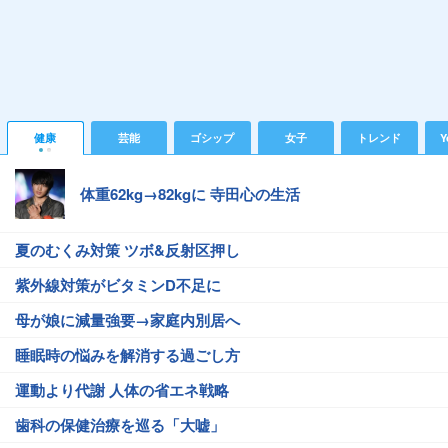
健康
芸能
ゴシップ
女子
トレンド
Y
体重62kg→82kgに 寺田心の生活
夏のむくみ対策 ツボ&反射区押し
紫外線対策がビタミンD不足に
母が娘に減量強要→家庭内別居へ
睡眠時の悩みを解消する過ごし方
運動より代謝 人体の省エネ戦略
歯科の保健治療を巡る「大嘘」