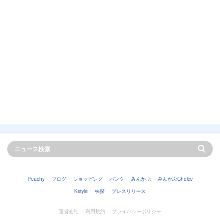
Peachy
ブログ
ショッピング
バンク
みんかぶ
みんかぶChoice
Kstyle
株探
プレスリリース
運営会社
利用規約
プライバシーポリシー