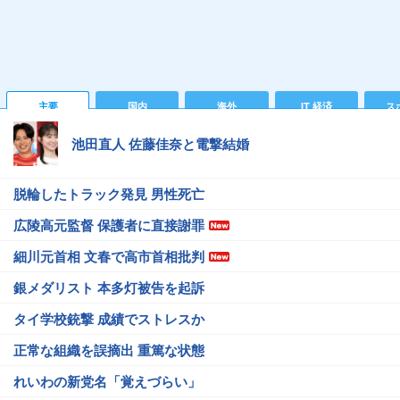
主要
国内
海外
IT 経済
ス
池田直人 佐藤佳奈と電撃結婚
脱輪したトラック発見 男性死亡
広陵高元監督 保護者に直接謝罪
細川元首相 文春で高市首相批判
銀メダリスト 本多灯被告を起訴
タイ学校銃撃 成績でストレスか
正常な組織を誤摘出 重篤な状態
れいわの新党名「覚えづらい」