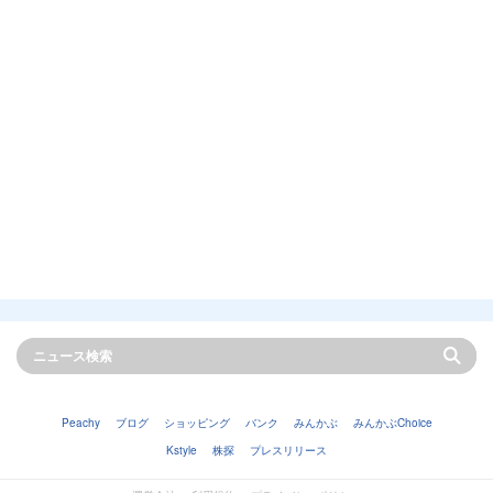
Peachy
ブログ
ショッピング
バンク
みんかぶ
みんかぶChoice
Kstyle
株探
プレスリリース