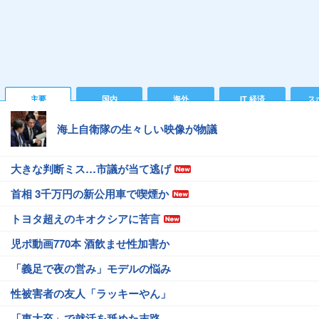
主要
国内
海外
IT 経済
ス
海上自衛隊の生々しい映像が物議
大きな判断ミス…市議が当て逃げ
首相 3千万円の新公用車で喫煙か
トヨタ超えのキオクシアに苦言
児ポ動画770本 酒飲ませ性加害か
「義足で夜の営み」モデルの悩み
性被害者の友人「ラッキーやん」
「東大卒」で就活を舐めた末路