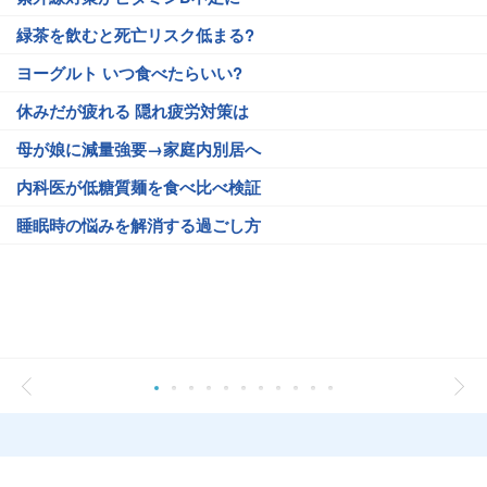
緑茶を飲むと死亡リスク低まる?
ヨーグルト いつ食べたらいい?
休みだが疲れる 隠れ疲労対策は
母が娘に減量強要→家庭内別居へ
内科医が低糖質麺を食べ比べ検証
睡眠時の悩みを解消する過ごし方