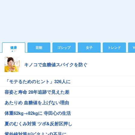
健康
芸能
ゴシップ
女子
トレンド
Y
キノコで血糖値スパイクを防ぐ
「モテるためのヒント」326人に
容姿と寿命 28年追跡で見えた差
あたりめ 血糖値を上げない理由
体重62kg→82kgに 寺田心の生活
夏のむくみ対策 ツボ&反射区押し
紫外線対策がビタミンD不足に