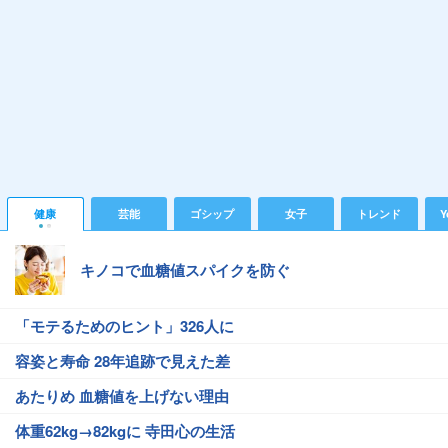
健康
芸能
ゴシップ
女子
トレンド
Y
キノコで血糖値スパイクを防ぐ
「モテるためのヒント」326人に
容姿と寿命 28年追跡で見えた差
あたりめ 血糖値を上げない理由
体重62kg→82kgに 寺田心の生活