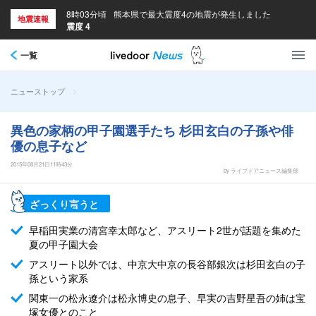
8時03分頃
熊本県で最大震度4の地震が発生しました
地震速報
震度 4
一覧
>
ニューストップ
異色の家柄の甲子園選手たち 杉田玄白の子孫や俳
優の息子など
2015年08月21日11時43分
by ライブドアニュース編集部
ざっくり言うと
早稲田実業の清宮幸太郎など、アスリート2世が話題を集めた
夏の甲子園大会
アスリート以外では、中京大中京の長谷部銀次は杉田玄白の子
孫という家系
関東一の松永遼介は松永博史の息子、早実の吉野星吾の姉は宝
塚女優とのこと