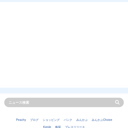
Peachy
ブログ
ショッピング
バンク
みんかぶ
みんかぶChoice
Kstyle
株探
プレスリリース