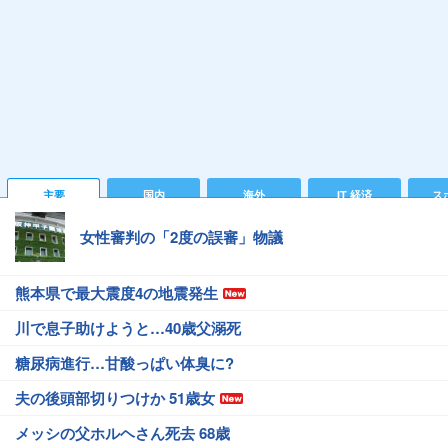
主要
国内
海外
IT 経済
ス
女性審判の「2度の誤審」物議
熊本県で最大震度4の地震発生
川で息子助けようと…40歳父溺死
糖尿病進行…甘酸っぱい体臭に?
夫の後頭部切りつけか 51歳女
メッシの父ホルヘさん死去 68歳