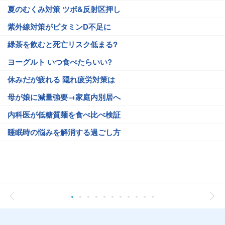
夏のむくみ対策 ツボ&反射区押し
紫外線対策がビタミンD不足に
緑茶を飲むと死亡リスク低まる?
ヨーグルト いつ食べたらいい?
休みだが疲れる 隠れ疲労対策は
母が娘に減量強要→家庭内別居へ
内科医が低糖質麺を食べ比べ検証
睡眠時の悩みを解消する過ごし方