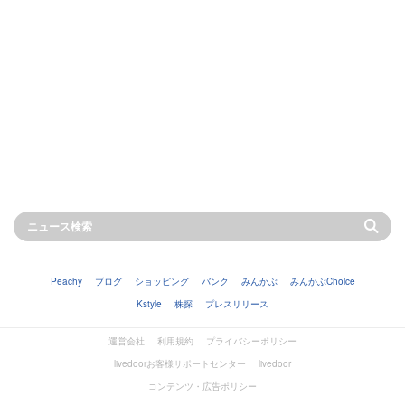
Peachy
ブログ
ショッピング
バンク
みんかぶ
みんかぶChoice
Kstyle
株探
プレスリリース
運営会社
利用規約
プライバシーポリシー
livedoorお客様サポートセンター
livedoor
コンテンツ・広告ポリシー