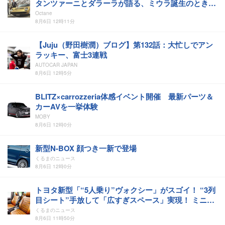
タンツァーニとダラーラが語る、ミウラ誕生のとき
【前編】
Octane
8月6日 12時11分
【Juju（野田樹潤）ブログ】第132話：大忙しでアン
ラッキー、富士3連戦
AUTOCAR JAPAN
8月6日 12時5分
BLITZ×carrozzeria体感イベント開催 最新パーツ＆
カーAVを一挙体験
MOBY
8月6日 12時0分
新型N-BOX 顔つき一新で登場
くるまのニュース
8月6日 12時0分
トヨタ新型「“5人乗り”ヴォクシー」がスゴイ！ “3列
目シート”手放して「広すぎスペース」実現！ ミニバ
ンなのに「5人乗り」が逆に良い！ “斬新アイデア”で
くるまのニュース
開発した「MULTI UTILITY」とは！
8月6日 11時50分