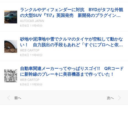
ランクルやディフェンダーに対抗 BYDがタフな外観
の大型SUV『Ti7』英国発売 新開発のプラグインハ
イブリッド採用
AUTOCAR JAPAN
8月6日 11時45分
砂地や泥濘地や雪でクルマのタイヤが空転して動かな
い！ 自力脱出の手段もあれど「すぐにプロへと依
頼」が最善策なワケ
WEB CARTOP
8月6日 11時40分
自動車関連メーカーってやっぱりスゴイ!! QRコード
に新幹線のブレーキに美容機器まで作っていた！
WEB CARTOP
8月6日 11時30分
前へ
次へ