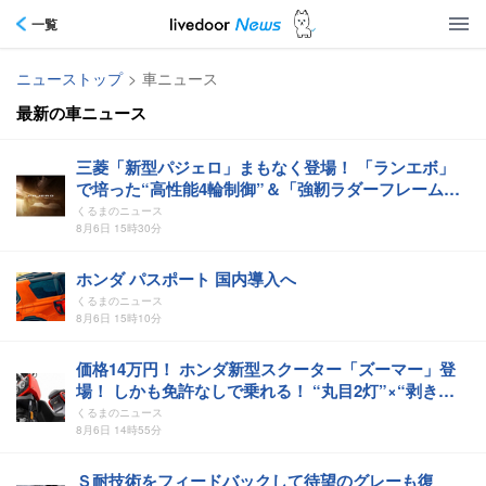
一覧
ニューストップ
>
車ニュース
最新の車ニュース
三菱「新型パジェロ」まもなく登場！ 「ランエボ」
で培った“高性能4輪制御”＆「強靭ラダーフレーム」
採用で「最強のSUV」に大進化！ 新たな「三菱の代
くるまのニュース
表モデル」ティザーサイト更新
8月6日 15時30分
ホンダ パスポート 国内導入へ
くるまのニュース
8月6日 15時10分
価格14万円！ ホンダ新型スクーター「ズーマー」登
場！ しかも免許なしで乗れる！ “丸目2灯”×“剥き出
しパイプフレーム”のタフ仕様！ 伝説の“無骨”DNA継
くるまのニュース
ぐ新型「ZOOMER e:」中国で発表
8月6日 14時55分
Ｓ耐技術をフィードバックして待望のグレーも復