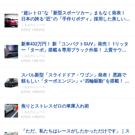
“超レトロ”な「新型スポーツカー」まもなく発表！
日本の誇る“匠”の「手作りボディ」採用した美しい
「2ドア・オープンカー」か！ ミツオカ渾身の「完
くるまのニュース
全・新型車」の“姿”が見えた！
8月6日 13時25分
新車432万円！ 新「コンパクトSUV」発売！ 1リッタ
ー「ターボ」搭載＆専用ブラック外装！ 上質サウン
ド採用のVW「Tクロス プレミアムサウンドエディシ
くるまのニュース
ョン」登場
8月6日 13時10分
スバル新型「スライドドア・ワゴン」発表！ 悪路で
頼もしい「ターボエンジン」×“四輪駆動”を搭載！ リ
ッター25km超えの「低燃費モデル」も設定！ コンパ
くるまのニュース
クトな扱いやすい「新型ステラ」登場！
8月6日 12時40分
焦りとストレスゼロの車庫入れ術
くるまのニュース
8月6日 12時20分
「ただ、私たちはレースがしたかっただけです」｜ス