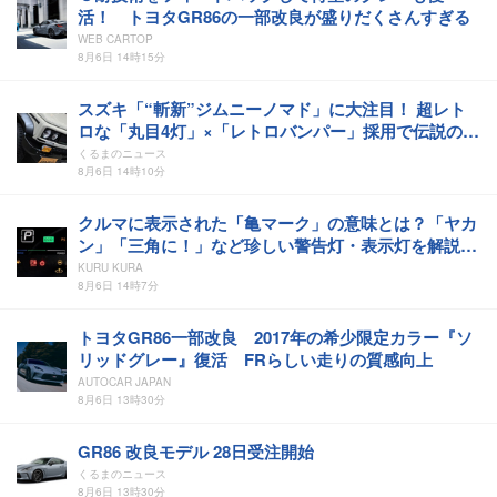
活！ トヨタGR86の一部改良が盛りだくさんすぎる
WEB CARTOP
8月6日 14時15分
スズキ「“斬新”ジムニーノマド」に大注目！ 超レト
ロな「丸目4灯」×「レトロバンパー」採用で伝説の
「デルタ」顔を完全再現！ 「ジムニーノマド アルマ
くるまのニュース
ータ」が超絶カッコいい！
8月6日 14時10分
クルマに表示された「亀マーク」の意味とは？「ヤカ
ン」「三角に！」など珍しい警告灯・表示灯を解説。
意外と便利なマークも【クルマの知識】
KURU KURA
8月6日 14時7分
トヨタGR86一部改良 2017年の希少限定カラー『ソ
リッドグレー』復活 FRらしい走りの質感向上
AUTOCAR JAPAN
8月6日 13時30分
GR86 改良モデル 28日受注開始
くるまのニュース
8月6日 13時30分