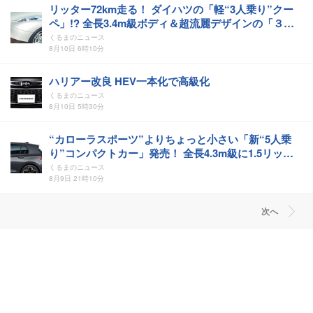
リッター72km走る！ ダイハツの「軽“3人乗り”クー
ペ」!? 全長3.4m級ボディ＆超流麗デザインの「３代
目」！ 660ccの直3エンジン搭載した「UFE」とは
くるまのニュース
8月10日 6時10分
ハリアー改良 HEV一本化で高級化
くるまのニュース
8月10日 5時30分
“カローラスポーツ”よりちょっと小さい「新“5人乗
り”コンパクトカー」発売！ 全長4.3m級に1.5リッタ
ー「ターボ」＆“スポーティ”外装！ VW「ゴルフ プレ
くるまのニュース
ミアムサウンドエディション」登場
8月9日 21時10分
次へ