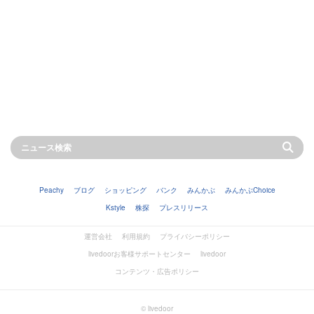
Peachy
ブログ
ショッピング
バンク
みんかぶ
みんかぶChoice
Kstyle
株探
プレスリリース
運営会社
利用規約
プライバシーポリシー
livedoorお客様サポートセンター
livedoor
コンテンツ・広告ポリシー
© livedoor