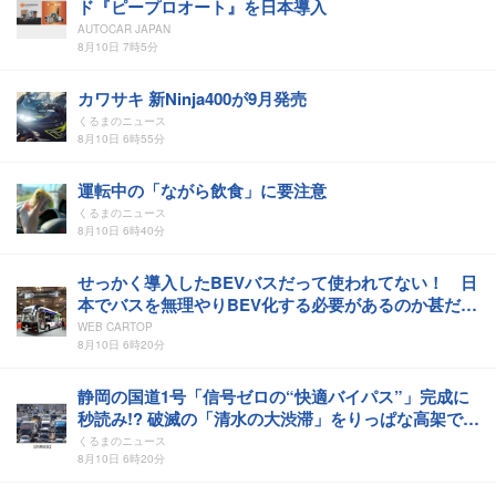
ド『ピープロオート』を日本導入
AUTOCAR JAPAN
8月10日 7時5分
カワサキ 新Ninja400が9月発売
くるまのニュース
8月10日 6時55分
運転中の「ながら飲食」に要注意
くるまのニュース
8月10日 6時40分
せっかく導入したBEVバスだって使われてない！ 日
本でバスを無理やりBEV化する必要があるのか甚だ疑
問!!
WEB CARTOP
8月10日 6時20分
静岡の国道1号「信号ゼロの“快適バイパス”」完成に
秒読み!? 破滅の「清水の大渋滞」をりっぱな高架で完
全スルー！ 26年度内開通の「静清BP 清水立体」上り
くるまのニュース
線が仕上げ作業を実施中
8月10日 6時20分