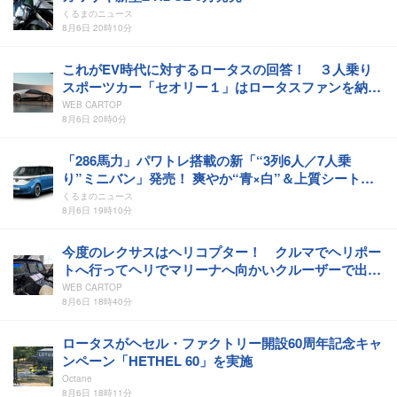
くるまのニュース
8月6日 20時10分
これがEV時代に対するロータスの回答！ ３人乗り
スポーツカー「セオリー１」はロータスファンを納得
させられるか？
WEB CARTOP
8月6日 20時0分
「286馬力」パワトレ搭載の新「“3列6人／7人乗
り”ミニバン」発売！ 爽やか“青×白”＆上質シート採
用！ VW「IDバズ ファースト アニバーサリー エディ
くるまのニュース
ション」登場
8月6日 19時10分
今度のレクサスはヘリコプター！ クルマでヘリポー
トへ行ってヘリでマリーナへ向かいクルーザーで出
航……なんて陸海空レクサス三昧が現実に!!
WEB CARTOP
8月6日 18時40分
ロータスがヘセル・ファクトリー開設60周年記念キャ
ンペーン「HETHEL 60」を実施
Octane
8月6日 18時11分