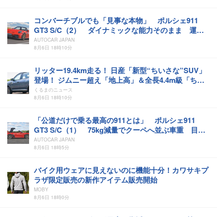
コンバーチブルでも「見事な本物」 ポルシェ911
GT3 S/C（2） ダイナミックな能力そのまま 運転
の喜びに一切の影なし
AUTOCAR JAPAN
8月6日 18時10分
リッター19.4km走る！ 日産「新型“ちいさな”SUV」
登場！ ジムニー超え「地上高」＆全長4.4m級「ちょ
うどいいサイズ」採用の「テクトン」印国モデルとは
くるまのニュース
8月6日 18時10分
「公道だけで乗る最高の911とは」 ポルシェ911
GT3 S/C（1） 75kg減量でクーペへ並ぶ車重 目隠
しなら違いはわからず
AUTOCAR JAPAN
8月6日 18時5分
バイク用ウェアに見えないのに機能十分！カワサキプ
ラザ限定販売の新作アイテム販売開始
MOBY
8月6日 18時0分