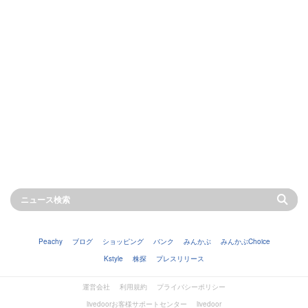
Peachy
ブログ
ショッピング
バンク
みんかぶ
みんかぶChoice
Kstyle
株探
プレスリリース
運営会社
利用規約
プライバシーポリシー
livedoorお客様サポートセンター
livedoor