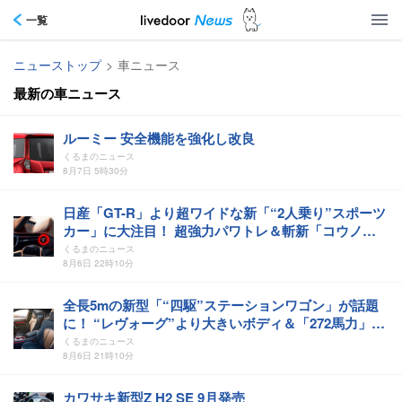
一覧
ニューストップ
>
車ニュース
最新の車ニュース
ルーミー 安全機能を強化し改良
くるまのニュース
8月7日 5時30分
日産「GT-R」より超ワイドな新「“2人乗り”スポーツ
カー」に大注目！ 超強力パワトレ＆斬新「コウノト
リ“ウィング”」採用！ イスパノ・スイザ「カルメン
くるまのニュース
サグレラ」スペイン仕様がスゴイ！
8月6日 22時10分
全長5mの新型「“四駆”ステーションワゴン」が話題
に！ “レヴォーグ”より大きいボディ＆「272馬力」エ
ンジンに「燃費イイのが意外」「実用性高そう」の声
くるまのニュース
も！ アウディ「A6アバント」に注目
8月6日 21時10分
カワサキ新型Z H2 SE 9月発売