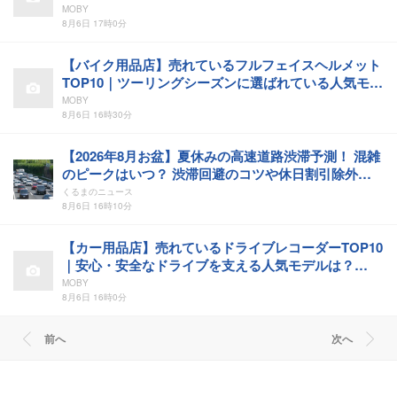
MOBY
8月6日 17時0分
【バイク用品店】売れているフルフェイスヘルメット
TOP10｜ツーリングシーズンに選ばれている人気モデ
ルは？【2026年6月版】
MOBY
8月6日 16時30分
【2026年8月お盆】夏休みの高速道路渋滞予測！ 混雑
のピークはいつ？ 渋滞回避のコツや休日割引除外日
の注意点も解説
くるまのニュース
8月6日 16時10分
【カー用品店】売れているドライブレコーダーTOP10
｜安心・安全なドライブを支える人気モデルは？
【2026年6月版】
MOBY
8月6日 16時0分
前へ
次へ