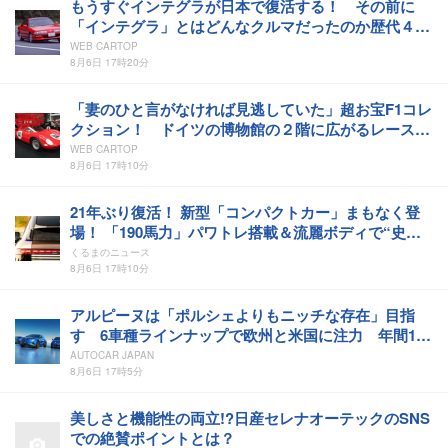
もうすぐインテグラが日本で復活する！ その前に
「インテグラ」とはどんなクルマだったのか歴代４モ
デルをおさらい!!
WEB CARTOP
8月6日 17時20分
「妻のひと言がなければ見逃していた」超お宝F1コレ
クション！ ドイツの博物館の２階に広がるレースフ
ァンのパラダイス
WEB CARTOP
8月6日 17時10分
21年ぶり復活！ 新型「コンパクトカー」まもなく登
場！ 「190馬力」パワトレ搭載＆流麗ボディで“史上
最高効率”実現！ 新たなアウディ「A2 e-tron」2026
くるまのニュース
年秋に独国で世界初公開へ
8月6日 17時10分
アルピーヌは「ポルシェよりもニッチな存在」目指
す 6車種ラインナップで欧州と米国に注力 年間1万
5000台規模か
AUTOCAR JAPAN
8月6日 17時5分
美しさと機能性の両立!?日産セレナオーテックのSNS
での絶賛ポイントとは？