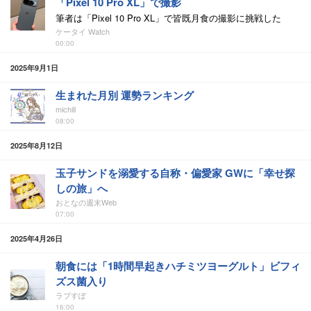
「Pixel 10 Pro XL」で撮影
筆者は「Pixel 10 Pro XL」で皆既月食の撮影に挑戦した
ケータイ Watch
00:00
2025年9月1日
生まれた月別 運勢ランキング
michill
08:00
2025年8月12日
玉子サンドを溺愛する自称・偏愛家 GWに「幸せ探
しの旅」へ
おとなの週末Web
07:00
2025年4月26日
朝食には「1時間早起きハチミツヨーグルト」ビフィ
ズス菌入り
ラブすぽ
16:00