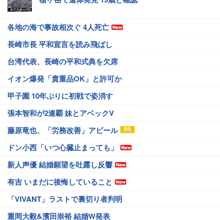
各地の海で事故相次ぐ 4人死亡
長崎市長 平和宣言を読み飛ばし
台湾代表、長崎の平和式典を欠席
イオン爆発「貴重品OK」と許可か
甲子園 10年ぶりに初戦で姿消す
張本智和が2連覇 妹とアベックV
藤原竜也、「労務改善」アピール
ドン小西「いつ心臓止まっても」
新人声優 結婚願望を吐露し反響
有吉 いまだに後悔していること
「VIVANT」ラストで裏切り者判明
重岡大毅&濱田崇裕 結婚W発表