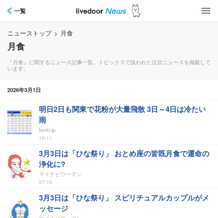
一覧
ニューストップ
>
月食
月食
『月食』に関するニュース記事一覧。トピックスで扱われた注目ニュースを掲載して
います。
2026年3月1日
明日2日も関東で花粉が大量飛散 3日～4日は冷たい
雨
tenki.jp
16:11
3月3日は「ひな祭り」 おとめ座の皆既月食で運命の
浄化に?
マイナビウーマン
07:10
3月3日は「ひな祭り」 スピリチュアルカップルがメ
ッセージ