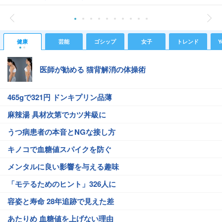
健康
芸能
ゴシップ
女子
トレンド
Y
医師が勧める 猫背解消の体操術
465gで321円 ドンキプリン品薄
麻辣湯 具材次第でカツ丼級に
うつ病患者の本音とNGな接し方
キノコで血糖値スパイクを防ぐ
メンタルに良い影響を与える趣味
「モテるためのヒント」326人に
容姿と寿命 28年追跡で見えた差
あたりめ 血糖値を上げない理由