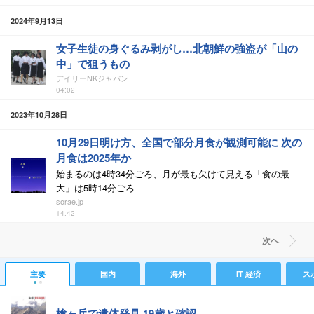
2024年9月13日
女子生徒の身ぐるみ剥がし…北朝鮮の強盗が「山の
中」で狙うもの
デイリーNKジャパン
04:02
2023年10月28日
10月29日明け方、全国で部分月食が観測可能に 次の
月食は2025年か
始まるのは4時34分ごろ、月が最も欠けて見える「食の最
大」は5時14分ごろ
sorae.jp
14:42
次ヘ
主要
国内
海外
IT 経済
ス
槍ヶ岳で遺体発見 19歳と確認