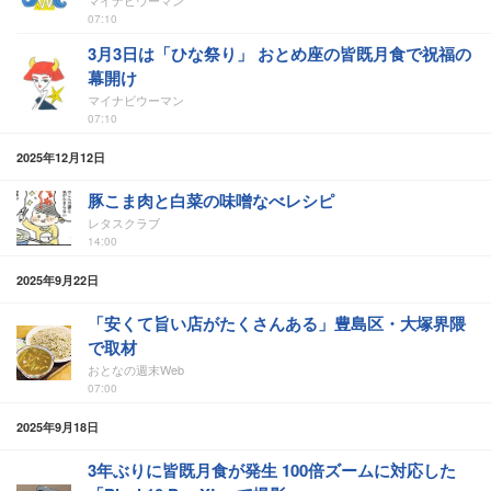
マイナビウーマン
07:10
3月3日は「ひな祭り」 おとめ座の皆既月食で祝福の
幕開け
マイナビウーマン
07:10
2025年12月12日
豚こま肉と白菜の味噌なべレシピ
レタスクラブ
14:00
2025年9月22日
「安くて旨い店がたくさんある」豊島区・大塚界隈
で取材
おとなの週末Web
07:00
2025年9月18日
3年ぶりに皆既月食が発生 100倍ズームに対応した