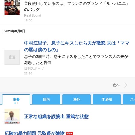
普段使用しているのは、フランスのブランド「ル・パニエ」
のバッグ
Real Sound
19:00
2023年8月8日
中村江里子、息子にキスしたら夫が激怒 夫は「ママ
の唇は僕のもの」
息子の2歳当時、息子にキスをしたことでフランス人の夫が
激怒したと告白
日刊スポーツ
22:26
次ヘ
主要
国内
海外
IT 経済
ス
正常な組織を誤摘出 重篤な状態
広陵の暴力問題 元監督が陳謝