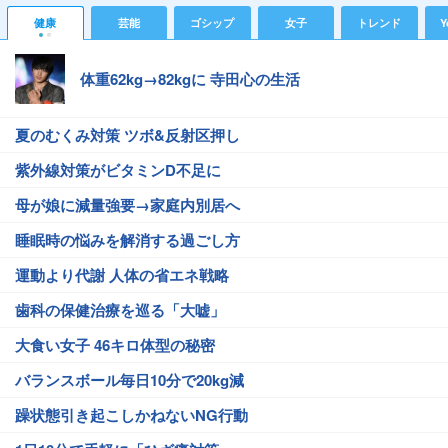
健康
芸能
ゴシップ
女子
トレンド
Y
体重62kg→82kgに 寺田心の生活
夏のむくみ対策 ツボ&反射区押し
紫外線対策がビタミンD不足に
母が娘に減量強要→家庭内別居へ
睡眠時の悩みを解消する過ごし方
運動より代謝 人体の省エネ戦略
歯科の保健治療を巡る「大嘘」
大食い女子 46キロ体型の秘密
バランスボール毎日10分で20kg減
躁状態引き起こしかねないNG行動