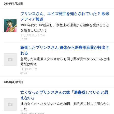
2016年4月29日
プリンスさん、エイズ発症を知らされていた？ 欧米
メディア報道
1990年代にHIV感染し、宗教上の理由から治療を受けること
を拒否したという
ナリナリドットコム
10:57
急死したプリンスさん 遺体から医療用麻薬が検出さ
れる
急死した自宅兼スタジオからも同じ薬が見つかっていると地
元紙は報道
日刊スポーツ
06:49
2016年4月27日
亡くなったプリンスさんの妹「遺書残していたと思
えない」
妹のタイカ・ネルソンさんが26日、裁判所に対して明らかに
した
日テレNEWS NNN