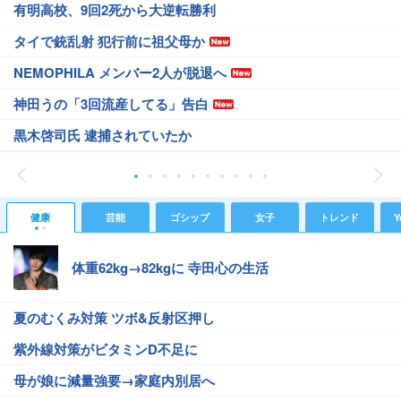
有明高校、9回2死から大逆転勝利
タイで銃乱射 犯行前に祖父母か
NEMOPHILA メンバー2人が脱退へ
神田うの「3回流産してる」告白
黒木啓司氏 逮捕されていたか
健康
芸能
ゴシップ
女子
トレンド
Y
体重62kg→82kgに 寺田心の生活
夏のむくみ対策 ツボ&反射区押し
紫外線対策がビタミンD不足に
母が娘に減量強要→家庭内別居へ