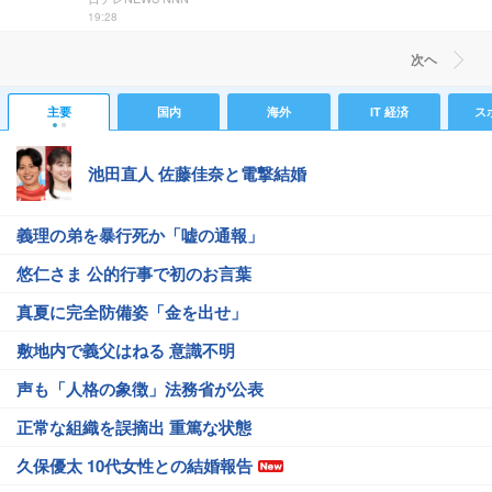
19:28
次ヘ
主要
国内
海外
IT 経済
ス
池田直人 佐藤佳奈と電撃結婚
義理の弟を暴行死か「嘘の通報」
悠仁さま 公的行事で初のお言葉
真夏に完全防備姿「金を出せ」
敷地内で義父はねる 意識不明
声も「人格の象徴」法務省が公表
正常な組織を誤摘出 重篤な状態
久保優太 10代女性との結婚報告