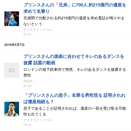
プリンスさんの「兄弟」に700人 約215億円の遺産を
求めて名乗り
兄弟間で分配される約215億円の遺産を求め電話が鳴りやま
ないという
ナリナリドットコム
05:42
2016年5月7日
プリンスさんの楽曲に合わせてキレのあるダンスを
披露 話題の動画
ロンドンの地下鉄車内で突然、キレのあるダンスを披露する
男性
Pouch
22:00
「プリンスさんの息子」名乗る男性現る 証明されれ
ば遺産相続も？
息子であることが証明されれば、遺産の一部を受け取る可能
性も出てくる
ナリナリドットコム
05:26