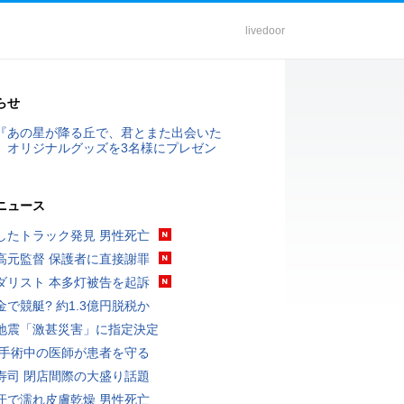
livedoor
らせ
『あの星が降る丘で、君とまた出会いた
』オリジナルグッズを3名様にプレゼン
ニュース
したトラック発見 男性死亡
高元監督 保護者に直接謝罪
ダリスト 本多灯被告を起訴
金で競艇? 約1.3億円脱税か
地震「激甚災害」に指定決定
 手術中の医師が患者を守る
寿司 閉店間際の大盛り話題
汗で濡れ皮膚乾燥 男性死亡