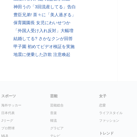
神田うの「3回流産してる」告白
豊臣兄弟! 茶々に「美人過ぎる」
保育園園長 女児にわいせつか
「外国人受け入れ反対」大幅増
結婚してる? さかなクンが回答
甲子園 初めてビデオ検証を実施
地震に便乗した詐欺 注意喚起
スポーツ
芸能
女子
海外サッカー
芸能総合
恋愛
日本代表
音楽
ライフスタイル
Jリーグ
韓流
ファッション
プロ野球
グラビア
トレンド
MLB
テレビ