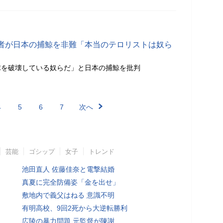
者が日本の捕鯨を非難「本当のテロリストは奴ら
球を破壊している奴らだ」と日本の捕鯨を批判
4
5
6
7
次へ
芸能
ゴシップ
女子
トレンド
池田直人 佐藤佳奈と電撃結婚
真夏に完全防備姿「金を出せ」
敷地内で義父はねる 意識不明
有明高校、9回2死から大逆転勝利
広陵の暴力問題 元監督が陳謝