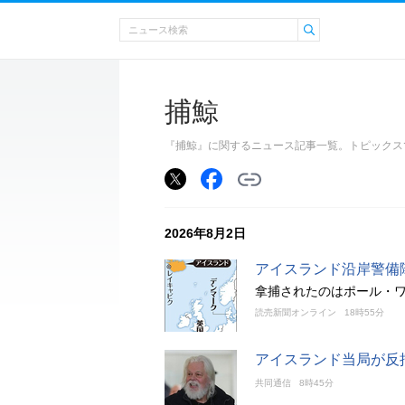
捕鯨
『捕鯨』に関するニュース記事一覧。トピックス
2026年8月2日
アイスランド沿岸警備
拿捕されたのはポール・ワ
読売新聞オンライン
18時55分
アイスランド当局が反
共同通信
8時45分