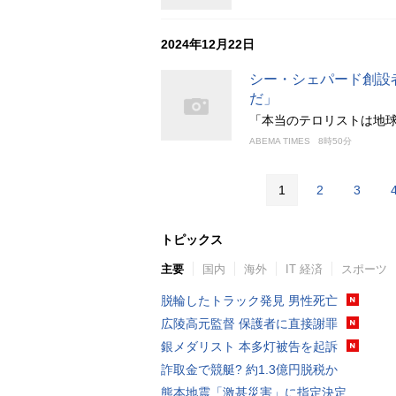
2024年12月22日
シー・シェパード創設
だ」
「本当のテロリストは地
ABEMA TIMES
8時50分
1
2
3
トピックス
主要
国内
海外
IT 経済
スポーツ
脱輪したトラック発見 男性死亡
広陵高元監督 保護者に直接謝罪
銀メダリスト 本多灯被告を起訴
詐取金で競艇? 約1.3億円脱税か
熊本地震「激甚災害」に指定決定