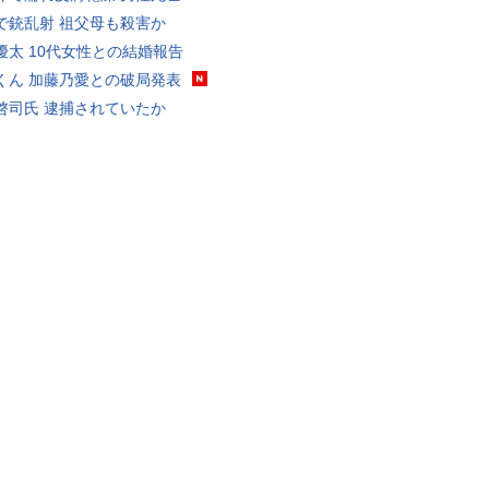
で銃乱射 祖父母も殺害か
優太 10代女性との結婚報告
くん 加藤乃愛との破局発表
啓司氏 逮捕されていたか