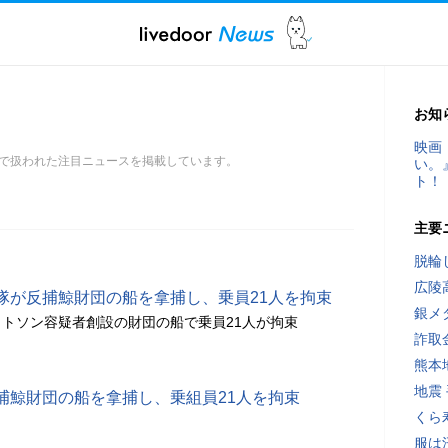
お知
映画
で扱われた注目ニュースを掲載しています。
い。
ト！
主要
脱輪
広陵
隊が反捕鯨財団の船を拿捕し、乗員21人を拘束
銀メ
トソン容疑者創設の財団の船で乗員21人が拘束
詐取
熊本
地震
捕鯨財団の船を拿捕し、乗組員21人を拘束
くら
服は