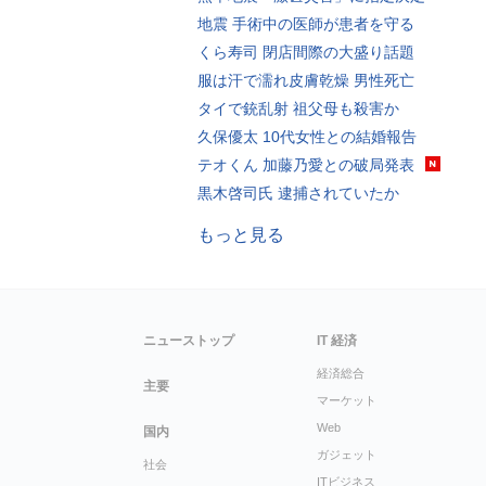
地震 手術中の医師が患者を守る
くら寿司 閉店間際の大盛り話題
服は汗で濡れ皮膚乾燥 男性死亡
タイで銃乱射 祖父母も殺害か
久保優太 10代女性との結婚報告
テオくん 加藤乃愛との破局発表
黒木啓司氏 逮捕されていたか
もっと見る
ニューストップ
IT 経済
経済総合
主要
マーケット
Web
国内
ガジェット
社会
ITビジネス