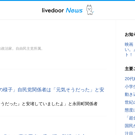
お知
映画
身の政治家。自由民主党所属。
い。
ト！
主要
20
小学
の様子」自民党関係者は「元気そうだった」と安
動き
世紀
そうだった』と安堵していましたよ」と永田町関係者
態度
「超
国民
注目