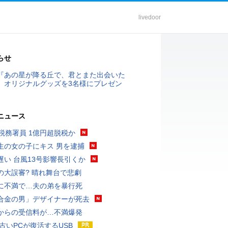
livedoor
らせ
『あの星が降る丘で、君とまた出会いた
』オリジナルグッズを3名様にプレゼン
ニュース
代税務署員 1億円超脱税か
生の女の子にキス 男を逮捕
遅い 台風13号影響長引くか
の大誤審? 晴れ舞台で悲劇
に不満で…夫の弟を暴行死
合金の男」デザイナーが死去
からの受信料が…不満爆発
 古いPCが復活するUSB