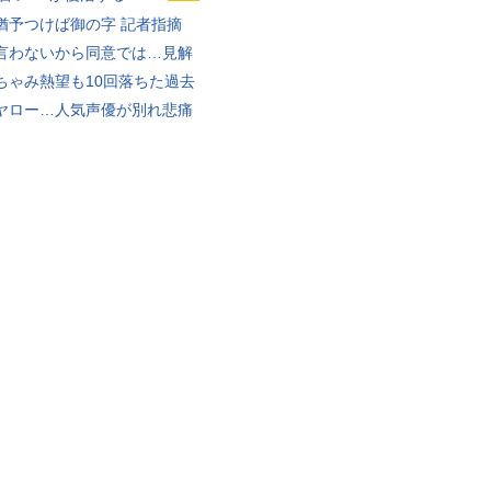
猶予つけば御の字 記者指摘
言わないから同意では…見解
ちゃみ熱望も10回落ちた過去
ヤロー…人気声優が別れ悲痛