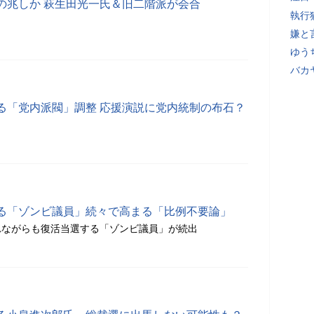
の兆しか 萩生田光一氏＆旧二階派が会合
執行
嫌と
ゆう
バカ
る「党内派閥」調整 応援演説に党内統制の布石？
る「ゾンビ議員」続々で高まる「比例不要論」
れながらも復活当選する「ゾンビ議員」が続出