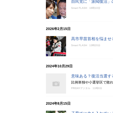
自民党に「派閥復活」
Smart FLASH
16時10分
2026年2月15日
高市早苗首相を悩ませ
Smart FLASH
13時20分
2024年10月29日
意味ある？復活当選す
比例単独や小選挙区で敗
FRIDAYデジタル
11時0分
2024年8月15日