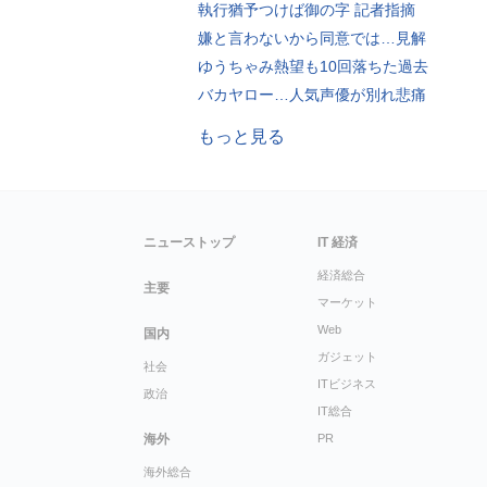
執行猶予つけば御の字 記者指摘
嫌と言わないから同意では…見解
ゆうちゃみ熱望も10回落ちた過去
バカヤロー…人気声優が別れ悲痛
もっと見る
ニューストップ
IT 経済
経済総合
主要
マーケット
Web
国内
ガジェット
社会
ITビジネス
政治
IT総合
海外
PR
海外総合