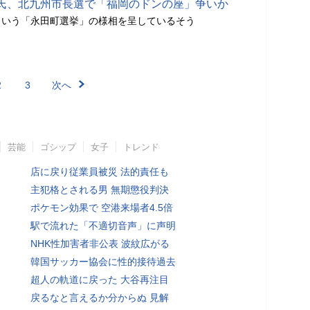
太氏、北九州市長選で「福岡のドンの座」争いか
という「永田町選挙」の様相を呈しているそう
2
3
次へ
芸能
ゴシップ
女子
トレンド
店に戻り従業員被災 法的責任も
主犯格とされる男 無期懲役判決
ポケモン効果で 空港来場者4.5倍
駅で流れた「不適切音声」に声明
NHK性加害者非公表 波紋広がる
韓国サッカー協会に性的接待過去
超人の軌道に戻った 大谷再注目
戻るなと言えるか分からぬ 見解