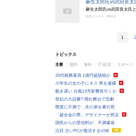
麻生太郎氏vs武田良
麻生太郎氏vs武田良太氏
現代ビジネス
6時0分
1
トピックス
主要
国内
海外
IT 経済
スポーツ
20代税務署員 1億円超脱税か
小学生の女の子にキス 男を逮捕
動き遅い 台風13号影響長引くか
世紀の大誤審? 晴れ舞台で悲劇
態度に不満で…夫の弟を暴行死
「超合金の男」デザイナーが死去
国民からの受信料が…不満爆発
注目 古いPCが復活するUSB