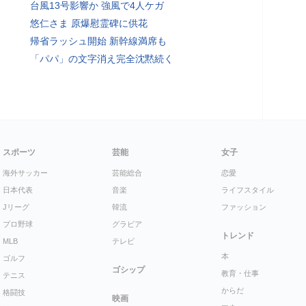
台風13号影響か 強風で4人ケガ
悠仁さま 原爆慰霊碑に供花
帰省ラッシュ開始 新幹線満席も
「パパ」の文字消え完全沈黙続く
スポーツ
芸能
女子
海外サッカー
芸能総合
恋愛
日本代表
音楽
ライフスタイル
Jリーグ
韓流
ファッション
プロ野球
グラビア
トレンド
MLB
テレビ
本
ゴルフ
ゴシップ
教育・仕事
テニス
からだ
格闘技
映画