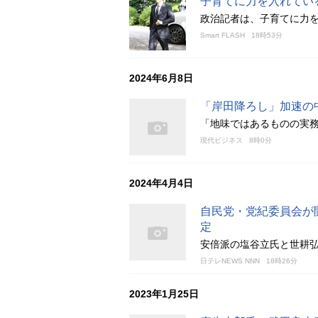
子育てに力を入れてい
政治記者は、子育てに力
Smart FLASH
18時53分
2024年6月8日
「岸田降ろし」加速の
「地味ではあるものの実
現代ビジネス
8時0分
2024年4月4日
自民党・党紀委員会が
定
安倍派の塩谷立氏と世耕弘
日テレNEWS NNN
18時26分
2023年1月25日