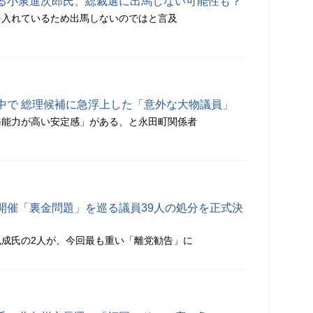
る小泉進次郎氏、総裁選に出馬しない可能性も？
を入れているため出馬しないのではと言及
中で 総理候補に急浮上した「意外な大物議員」
務能力が高い安定感」がある、と永田町関係者
開催「裏金問題」を巡る議員39人の処分を正式決
成氏の2人が、今回最も重い「離党勧告」に