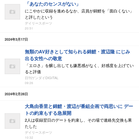
「あなたのセンスがない」
にこやかに収録を進めるなか、店員が錦鯉を「面白くない」
と評したという
デイリースポーツ
20:51
2024年3月17日
無類のAV好きとして知られる錦鯉・渡辺隆 にじみ
出る女性への敬意
「エロさ」を醸し出しても嫌悪感がなく、好感度を上げてい
ると評価
日刊ゲンダイDIGITAL
09:26
2024年2月28日
大島由香里と錦鯉・渡辺が番組企画で両思いに デー
トの約束もする急展開
2人は収録翌日のデートを約束し、その場で連絡先交換も果
たした
デイリースポーツ
10:32