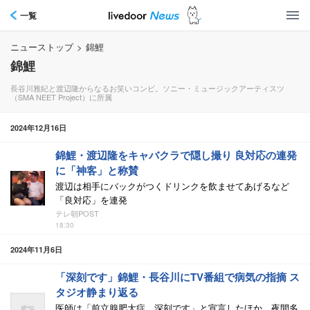
一覧
ニューストップ
>
錦鯉
錦鯉
長谷川雅紀と渡辺隆からなるお笑いコンビ。ソニー・ミュージックアーティスツ
（SMA NEET Project）に所属
2024年12月16日
錦鯉・渡辺隆をキャバクラで隠し撮り 良対応の連発
に「神客」と称賛
渡辺は相手にバックがつくドリンクを飲ませてあげるなど
「良対応」を連発
テレ朝POST
18:30
2024年11月6日
「深刻です」錦鯉・長谷川にTV番組で病気の指摘 ス
タジオ静まり返る
医師は「前立腺肥大症。深刻です」と宣言したほか、夜間多