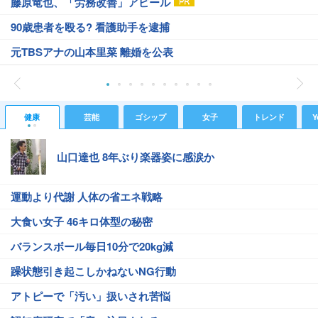
藤原竜也、「労務改善」アピール
90歳患者を殴る? 看護助手を逮捕
元TBSアナの山本里菜 離婚を公表
健康
芸能
ゴシップ
女子
トレンド
Y
山口達也 8年ぶり楽器姿に感涙か
運動より代謝 人体の省エネ戦略
大食い女子 46キロ体型の秘密
バランスボール毎日10分で20kg減
躁状態引き起こしかねないNG行動
アトピーで「汚い」扱いされ苦悩