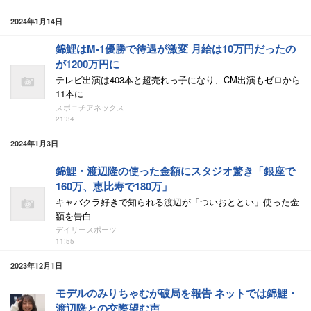
2024年1月14日
錦鯉はM-1優勝で待遇が激変 月給は10万円だったの
が1200万円に
テレビ出演は403本と超売れっ子になり、CM出演もゼロから
11本に
スポニチアネックス
21:34
2024年1月3日
錦鯉・渡辺隆の使った金額にスタジオ驚き「銀座で
160万、恵比寿で180万」
キャバクラ好きで知られる渡辺が「ついおととい」使った金
額を告白
デイリースポーツ
11:55
2023年12月1日
モデルのみりちゃむが破局を報告 ネットでは錦鯉・
渡辺隆との交際望む声