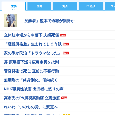
主要
国内
海外
IT 経済
ス
「泥酔者」熊本で通報が頻発か
立体駐車場から車落下 夫婦死傷
「避難所格差」生まれてしまう訳
家の隣が民泊「トラウマなった」
露 原爆投下巡り広島市長を批判
警官発砲で死亡 直前に不審行動
無期刑の「終身刑化」傾向続く
NHK職員性被害 出演者に怒りの声
高市氏のPV風視察動画 立憲激怒
れいわ「いのちの党」に変更へ