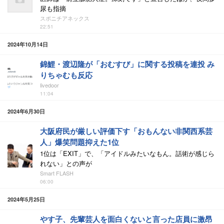
尿も指摘
スポニチアネックス
22:51
2024年10月14日
錦鯉・渡辺隆が「おむすび」に関する投稿を連投 み
りちゃむも反応
livedoor
11:04
2024年6月30日
大阪府民が厳しい評価下す「おもんない非関西系芸
人」爆笑問題抑えた1位
1位は「EXIT」で、「アイドルみたいなもん。話術が感じら
れない」との声が
Smart FLASH
06:00
2024年5月25日
やす子、先輩芸人を面白くないと言った店員に激昂