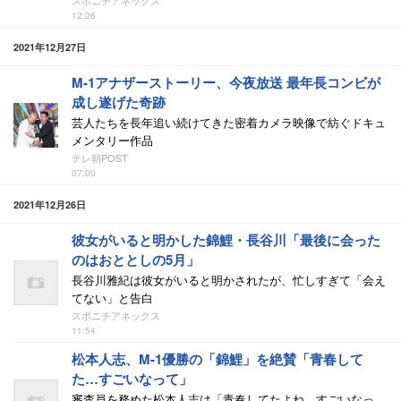
スポニチアネックス
12:26
2021年12月27日
M-1アナザーストーリー、今夜放送 最年長コンビが
成し遂げた奇跡
芸人たちを長年追い続けてきた密着カメラ映像で紡ぐドキュ
メンタリー作品
テレ朝POST
07:00
2021年12月26日
彼女がいると明かした錦鯉・長谷川「最後に会った
のはおととしの5月」
長谷川雅紀は彼女がいると明かされたが、忙しすぎて「会え
てない」と告白
スポニチアネックス
11:54
松本人志、M-1優勝の「錦鯉」を絶賛「青春して
た…すごいなって」
審査員を務めた松本人志は「青春してたよね。すごいなっ