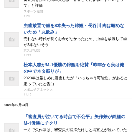
て」と評価
スポーツ報知
11:30
虫歯放置で歯を8本失った錦鯉・長谷川 肉は噛めな
いため「丸飲み」
売れない時代が長くお金がなかったため、虫歯を放置して歯
が8本ないそう
東スポWEB
11:21
松本人志がM-1優勝の錦鯉を絶賛「昨年から実は俺
の中でネタ振りが」
2020年は厳しめに審査したが「いっちゃう可能性」があると
思っていたと告白
スポニチアネックス
11:15
2021年12月24日
「審査員が泣いてる時点で不公平」矢作兼が錦鯉の
M-1優勝にチクリ
一方で矢作兼は、審査員の富澤たけしと塙宣之が泣いていた