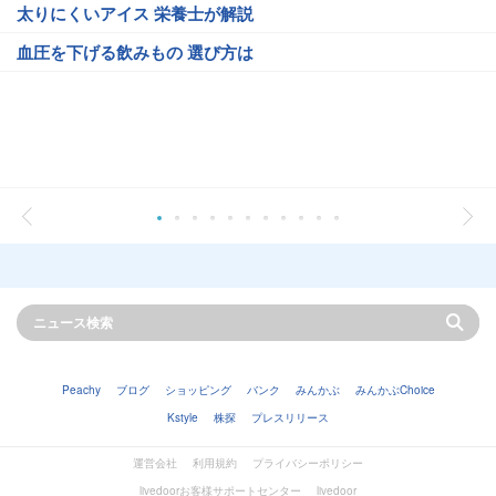
太りにくいアイス 栄養士が解説
血圧を下げる飲みもの 選び方は
Peachy
ブログ
ショッピング
バンク
みんかぶ
みんかぶChoice
Kstyle
株探
プレスリリース
運営会社
利用規約
プライバシーポリシー
livedoorお客様サポートセンター
livedoor