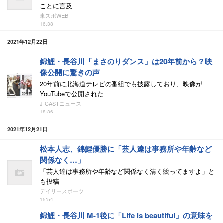
ことに言及
東スポWEB
16:38
2021年12月22日
錦鯉・長谷川「まさのりダンス」は20年前から？映
像公開に驚きの声
20年前に北海道テレビの番組でも披露しており、映像が
YouTubeで公開された
J-CASTニュース
18:36
2021年12月21日
松本人志、錦鯉優勝に「芸人達は事務所や年齢など
関係なく…」
「芸人達は事務所や年齢など関係なく清く競ってますよ」と
も投稿
デイリースポーツ
15:54
錦鯉・長谷川 M-1後に「Life is beautiful」の意味を