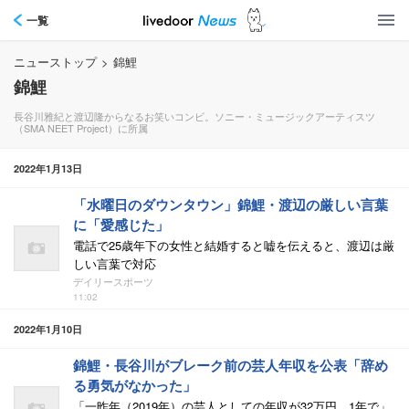
一覧
ニューストップ
>
錦鯉
錦鯉
長谷川雅紀と渡辺隆からなるお笑いコンビ。ソニー・ミュージックアーティスツ
（SMA NEET Project）に所属
2022年1月13日
「水曜日のダウンタウン」錦鯉・渡辺の厳しい言葉
に「愛感じた」
電話で25歳年下の女性と結婚すると嘘を伝えると、渡辺は厳
しい言葉で対応
デイリースポーツ
11:02
2022年1月10日
錦鯉・長谷川がブレーク前の芸人年収を公表「辞め
る勇気がなかった」
「一昨年（2019年）の芸人としての年収が32万円。1年で」