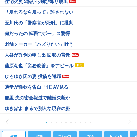
住宅火災 2階から飛び降り脱出
「戻れるなら戻って」許されない
玉川氏の「警察官が死刑」に批判
何だったの 転職でボーナス驚愕
老舗メーカー「バズりたい」叶う
大谷が異例の申し出 回収の背景
藤原竜也「労務改善」をアピール
ひろゆき氏の妻 投稿を謝罪
薄幸が性欲を告白「1日AV見る」
趣里 夫の密会報道で離婚決断か
ゆきぽよ まるで別人な現在の姿
健康
芸能
ゴシップ
女子
トレンド
Y