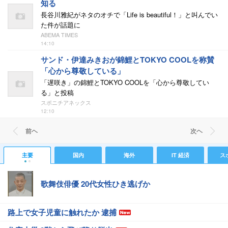
知る
長谷川雅紀がネタのオチで「Life is beautiful！」と叫んでい
た件が話題に
ABEMA TIMES
14:10
サンド・伊達みきおが錦鯉とTOKYO COOLを称賛
「心から尊敬している」
「遅咲き」の錦鯉とTOKYO COOLを「心から尊敬してい
る」と投稿
スポニチアネックス
12:10
前ヘ
次ヘ
主要
国内
海外
IT 経済
ス
歌舞伎俳優 20代女性ひき逃げか
路上で女子児童に触れたか 逮捕