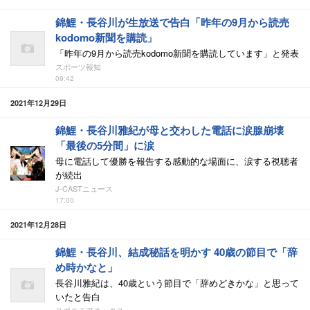
錦鯉・長谷川が生放送で告白「昨年の9月から読売
kodomo新聞を購読」
「昨年の9月から読売kodomo新聞を購読しています」と発表
スポーツ報知
09:42
2021年12月29日
錦鯉・長谷川雅紀が母と交わした電話に涙腺崩壊
「最後の5分間」に涙
母に電話して優勝を報告する感動的な場面に、涙する視聴者
が続出
J-CASTニュース
17:00
2021年12月28日
錦鯉・長谷川、結成秘話を明かす 40歳の節目で「辞
め時かなと」
長谷川雅紀は、40歳という節目で「辞めどきかな」と思って
いたと告白