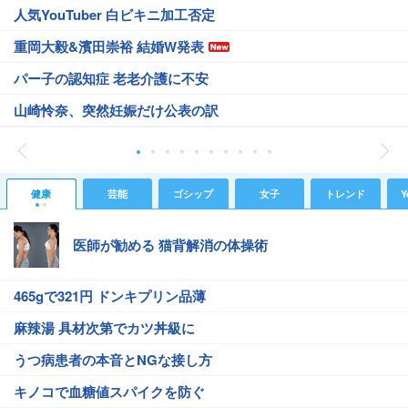
人気YouTuber 白ビキニ加工否定
重岡大毅&濱田崇裕 結婚W発表
パー子の認知症 老老介護に不安
山崎怜奈、突然妊娠だけ公表の訳
健康
芸能
ゴシップ
女子
トレンド
Y
医師が勧める 猫背解消の体操術
465gで321円 ドンキプリン品薄
麻辣湯 具材次第でカツ丼級に
うつ病患者の本音とNGな接し方
キノコで血糖値スパイクを防ぐ