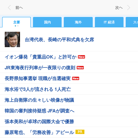
前ヘ
次ヘ
主要
国内
海外
IT 経済
ス
台湾代表、長崎の平和式典を欠席
イオン爆発「貴重品OK」と許可か
JR東海夜行列車が一夜限りの復刻
長野県知事選挙 現職が当選確実
海水浴で3人が流される 1人死亡
海上自衛隊の生々しい映像が物議
韓国の審判接待疑惑 JFAが調査へ
張本美和が卓球の国際大会で優勝
藤原竜也、「労務改善」アピール