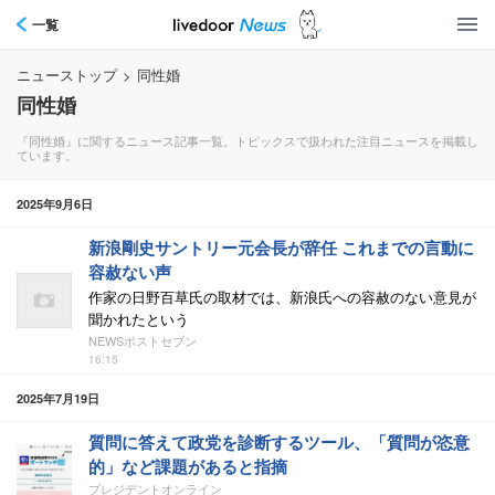
一覧
ニューストップ
>
同性婚
同性婚
『同性婚』に関するニュース記事一覧。トピックスで扱われた注目ニュースを掲載し
ています。
2025年9月6日
新浪剛史サントリー元会長が辞任 これまでの言動に
容赦ない声
作家の日野百草氏の取材では、新浪氏への容赦のない意見が
聞かれたという
NEWSポストセブン
16:15
2025年7月19日
質問に答えて政党を診断するツール、「質問が恣意
的」など課題があると指摘
プレジデントオンライン