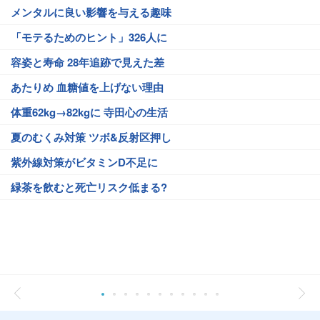
メンタルに良い影響を与える趣味
「モテるためのヒント」326人に
容姿と寿命 28年追跡で見えた差
あたりめ 血糖値を上げない理由
体重62kg→82kgに 寺田心の生活
夏のむくみ対策 ツボ&反射区押し
紫外線対策がビタミンD不足に
緑茶を飲むと死亡リスク低まる?