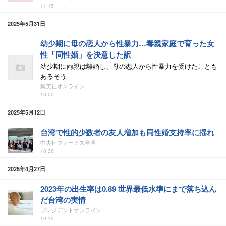
11:15
2025年5月31日
幼少期に母の恋人から性暴力…毒親家庭で育った女
性「同性婚」を決意した訳
幼少期に両親は離婚し、母の恋人から性暴力を受けたことも
あるそう
集英社オンライン
16:00
2025年5月12日
台湾で性的少数者の友人増加も同性婚支持率に揺れ
中央社フォーカス台湾
18:36
2025年4月27日
2023年の出生率は0.89 世界最低水準にまで落ち込ん
だ台湾の実情
プレジデントオンライン
10:15