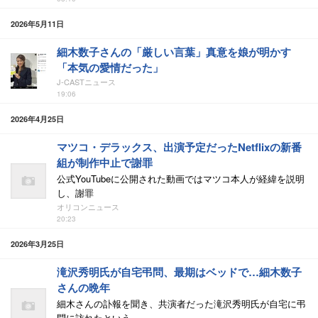
2026年5月11日
細木数子さんの「厳しい言葉」真意を娘が明かす
「本気の愛情だった」
J-CASTニュース
19:06
2026年4月25日
マツコ・デラックス、出演予定だったNetflixの新番
組が制作中止で謝罪
公式YouTubeに公開された動画ではマツコ本人が経緯を説明
し、謝罪
オリコンニュース
20:23
2026年3月25日
滝沢秀明氏が自宅弔問、最期はベッドで…細木数子
さんの晩年
細木さんの訃報を聞き、共演者だった滝沢秀明氏が自宅に弔
問に訪れたという