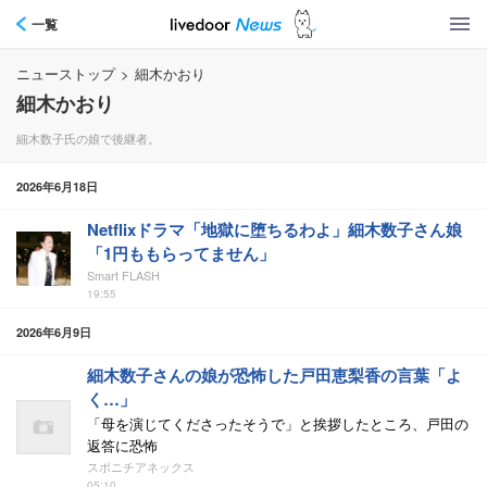
一覧
ニューストップ
>
細木かおり
細木かおり
細木数子氏の娘で後継者。
2026年6月18日
Netflixドラマ「地獄に堕ちるわよ」細木数子さん娘
「1円ももらってません」
Smart FLASH
19:55
2026年6月9日
細木数子さんの娘が恐怖した戸田恵梨香の言葉「よ
く…」
「母を演じてくださったそうで」と挨拶したところ、戸田の
返答に恐怖
スポニチアネックス
05:10