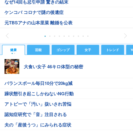
なぜ14回も忌引申請 驚きの結末
ケンコバ コロナで謎の後遺症
元TBSアナの山本里菜 離婚を公表
健康
芸能
ゴシップ
女子
トレンド
Y
大食い女子 46キロ体型の秘密
バランスボール毎日10分で20kg減
躁状態引き起こしかねないNG行動
アトピーで「汚い」扱いされ苦悩
認知症研究で「音」注目される
夫の「産後うつ」にみられる症状