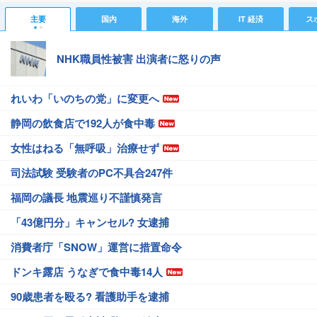
主要
国内
海外
IT 経済
ス
NHK職員性被害 出演者に怒りの声
れいわ「いのちの党」に変更へ
静岡の飲食店で192人が食中毒
女性はねる「無呼吸」治療せず
司法試験 受験者のPC不具合247件
福岡の議長 地震巡り不謹慎発言
「43億円分」キャンセル? 女逮捕
消費者庁「SNOW」運営に措置命令
ドンキ露店 うなぎで食中毒14人
90歳患者を殴る? 看護助手を逮捕