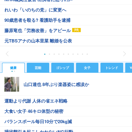
れいわ「いのちの党」に変更へ
90歳患者を殴る? 看護助手を逮捕
藤原竜也「労務改善」をアピール
元TBSアナの山本里菜 離婚を公表
健康
芸能
ゴシップ
女子
トレンド
Y
山口達也 8年ぶり楽器姿に感涙か
運動より代謝 人体の省エネ戦略
大食い女子 46キロ体型の秘密
バランスボール毎日10分で20kg減
躁状態引き起こしかねないNG行動