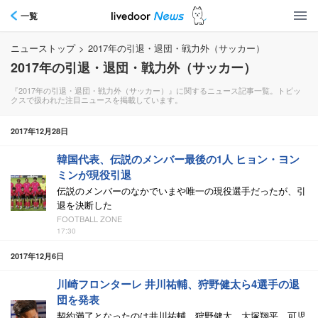
一覧
ニューストップ
>
2017年の引退・退団・戦力外（サッカー）
2017年の引退・退団・戦力外（サッカー）
『2017年の引退・退団・戦力外（サッカー）』に関するニュース記事一覧。トピッ
クスで扱われた注目ニュースを掲載しています。
2017年12月28日
韓国代表、伝説のメンバー最後の1人 ヒョン・ヨン
ミンが現役引退
伝説のメンバーのなかでいまや唯一の現役選手だったが、引
退を決断した
FOOTBALL ZONE
17:30
2017年12月6日
川崎フロンターレ 井川祐輔、狩野健太ら4選手の退
団を発表
契約満了となったのは井川祐輔、狩野健太、大塚翔平、可児