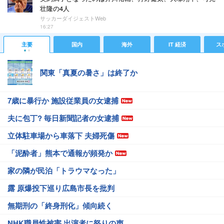
壮隆の4人
サッカーダイジェストWeb
16:27
主要
国内
海外
IT 経済
ス
関東「真夏の暑さ」は終了か
7歳に暴行か 施設従業員の女逮捕
夫に包丁? 毎日新聞記者の女逮捕
立体駐車場から車落下 夫婦死傷
「泥酔者」熊本で通報が頻発か
家の隣が民泊「トラウマなった」
露 原爆投下巡り広島市長を批判
無期刑の「終身刑化」傾向続く
NHK職員性被害 出演者に怒りの声