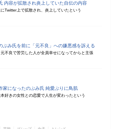
氏 内容が拡散され炎上していた自伝の内容
Twitter上で拡散され、炎上していたという
のぶみ氏を前に「元不良」への嫌悪感を訴える
、元不良で苦労した人が全員幸せになってからと主張
作家になったのぶみ氏 純愛ぶりに鳥肌
絵本好きの女性との恋愛で人生が変わったという
芸能
ゴシップ
女子
トレンド