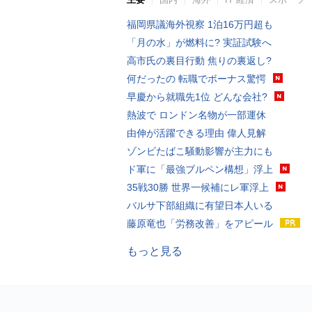
福岡県議海外視察 1泊16万円超も
「月の水」が燃料に? 実証試験へ
高市氏の裏目行動 焦りの裏返し?
何だったの 転職でボーナス驚愕
早慶から就職先1位 どんな会社?
熱波で ロンドン名物が一部運休
由伸が活躍できる理由 偉人見解
ゾンビたばこ騒動影響が主力にも
ド軍に「最強ブルペン構想」浮上
35戦30勝 世界一候補にレ軍浮上
バルサ下部組織に有望日本人いる
藤原竜也「労務改善」をアピール
もっと見る