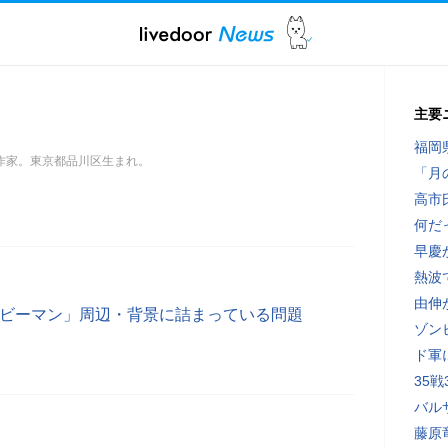
主要
福岡
作家。東京都品川区生まれ。
「月
高市
何だ
早慶
熱波
由伸
ベイビーマン」周辺・背景に詰まっている問題
ゾン
ド軍
35
バル
藤原