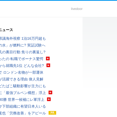
livedoor
ニュース
県議海外視察 1泊16万円超も
の水」が燃料に? 実証試験へ
氏の裏目行動 焦りの裏返し?
ったの 転職でボーナス驚愕
から就職先1位 どんな会社?
で ロンドン名物が一部運休
が活躍できる理由 偉人見解
ビたばこ騒動影響が主力にも
に「最強ブルペン構想」浮上
戦30勝 世界一候補にレ軍浮上
サ下部組織に有望日本人いる
竜也「労務改善」をアピール