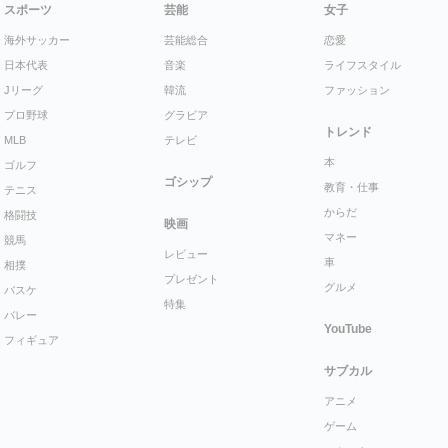
スポーツ
芸能
女子
海外サッカー
芸能総合
恋愛
日本代表
音楽
ライフスタイル
Jリーグ
韓流
ファッション
プロ野球
グラビア
トレンド
MLB
テレビ
本
ゴルフ
ゴシップ
教育・仕事
テニス
からだ
格闘技
映画
マネー
競馬
レビュー
車
相撲
プレゼント
グルメ
バスケ
特集
バレー
YouTube
フィギュア
サブカル
アニメ
ゲーム