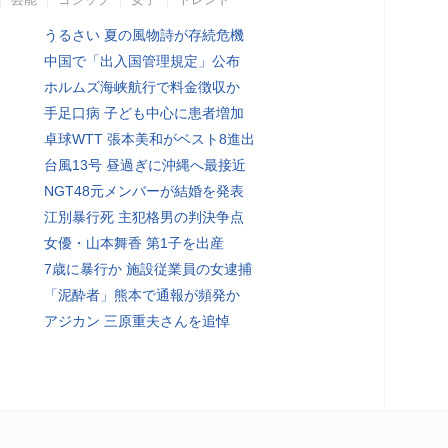
うるさい 夏の風物詩が存続危機
中国で「出入国管理規定」公布
ホルムズ海峡航行で料金徴収か
手足口病 子ども中心に患者増加
卓球WTT 張本美和がベスト8進出
台風13号 昼過ぎに沖縄へ最接近
NGT48元メンバーが結婚を発表
江別暴行死 主犯格男の判決争点
女優・山本舞香 第1子を出産
7歳に暴行か 施設従業員の女逮捕
「泥酔者」熊本で通報が頻発か
アジカン 三原重夫さんを追悼