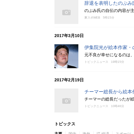
辞退を表明したのぶみ
のぶみ氏の自伝の内容が主に
東スポWEB
5時15分
2017年3月10日
伊集院光が絵本作家・
元不良が幸せになるのは
トピックニュース
19時15分
2017年2月19日
チーマー総長から絵本
チーマーの総長だったが
トピックニュース
10時46分
トピックス
主要
国内
海外
IT 経済
スポーツ