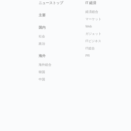
ニューストップ
IT 経済
経済総合
主要
マーケット
Web
国内
ガジェット
社会
ITビジネス
政治
IT総合
海外
PR
海外総合
韓国
中国