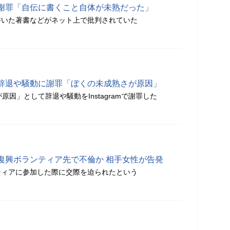
謝罪「自伝に書くこと自体が未熟だった」
書いた著書などがネット上で批判されていた
辞退や騒動に謝罪「ぼくの未成熟さが原因」
原因」として辞退や騒動をInstagramで謝罪した
復興ボランティア先で不倫か 相手女性が告発
ティアに参加した際に交際を迫られたという