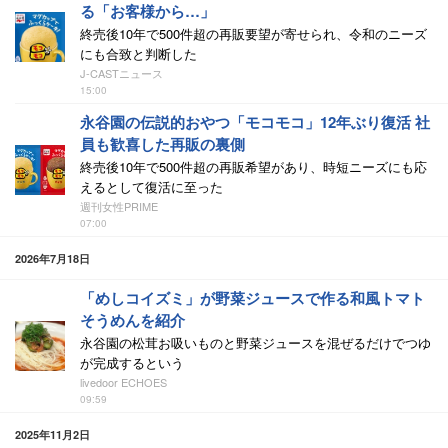
る「お客様から…」
終売後10年で500件超の再販要望が寄せられ、令和のニーズ
にも合致と判断した
J-CASTニュース
15:00
永谷園の伝説的おやつ「モコモコ」12年ぶり復活 社
員も歓喜した再販の裏側
終売後10年で500件超の再販希望があり、時短ニーズにも応
えるとして復活に至った
週刊女性PRIME
07:00
2026年7月18日
「めしコイズミ」が野菜ジュースで作る和風トマト
そうめんを紹介
永谷園の松茸お吸いものと野菜ジュースを混ぜるだけでつゆ
が完成するという
livedoor ECHOES
09:59
2025年11月2日