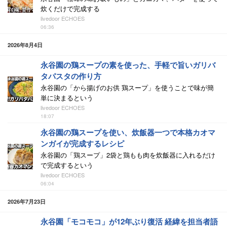
炊くだけで完成する
livedoor ECHOES
06:36
2026年8月4日
永谷園の鶏スープの素を使った、手軽で旨いガリバ
タパスタの作り方
永谷園の「から揚げのお供 鶏スープ」を使うことで味が簡
単に決まるという
livedoor ECHOES
18:07
永谷園の鶏スープを使い、炊飯器一つで本格カオマ
ンガイが完成するレシピ
永谷園の「鶏スープ」2袋と鶏もも肉を炊飯器に入れるだけ
で完成するという
livedoor ECHOES
06:04
2026年7月23日
永谷園「モコモコ」が12年ぶり復活 経緯を担当者語