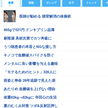
健康
芸能
ゴシップ
女子
トレンド
Y
医師が勧める 猫背解消の体操術
465gで321円 ドンキプリン品薄
麻辣湯 具材次第でカツ丼級に
うつ病患者の本音とNGな接し方
キノコで血糖値スパイクを防ぐ
メンタルに良い影響を与える趣味
「モテるためのヒント」326人に
容姿と寿命 28年追跡で見えた差
あたりめ 血糖値を上げない理由
体重62kg→82kgに 寺田心の生活
夏のむくみ対策 ツボ&反射区押し