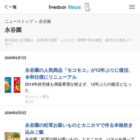
一覧
ニューストップ
>
永谷園
永谷園
株式会社 永谷園は、お茶漬け海苔・ふりかけ・味噌汁等を製造・販売する食品メー
カー。
2026年8月7日
永谷園の人気商品「モコモコ」が12年ぶりに復活、
令和仕様にリニューアル
2014年終売後も再販希望が絶えず、12年ぶりの復活となっ
た
ガジェット通信
09:00
2026年8月5日
永谷園の松茸お吸いものとカニカマで作る本格炊き
込みご飯
永谷園「松茸の味お吸いもの」とカニカマ、バターを使って