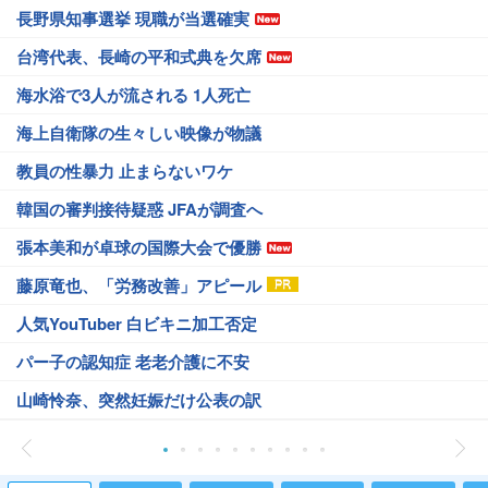
長野県知事選挙 現職が当選確実
台湾代表、長崎の平和式典を欠席
海水浴で3人が流される 1人死亡
海上自衛隊の生々しい映像が物議
教員の性暴力 止まらないワケ
韓国の審判接待疑惑 JFAが調査へ
張本美和が卓球の国際大会で優勝
藤原竜也、「労務改善」アピール
人気YouTuber 白ビキニ加工否定
パー子の認知症 老老介護に不安
山崎怜奈、突然妊娠だけ公表の訳