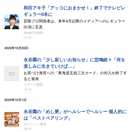
和田アキ子「アッコにおまかせ！」終了でテレビレ
ギュラー0本に
芸能プロ関係者は、来年4月以降のメディアへのレギュラー
出演に言及
Smart FLASH
18:32
2025年10月28日
永谷園の「少し寂しいお知らせ」に悲鳴続々「何を
楽しみに生きていけば…」
お茶づけ海苔への「東海道五拾三次カード」の封入が終了す
ると発表
スポーツ報知
18:15
2025年10月1日
永谷園の「めし粥」がヘルシーでヘルシー 個人的に
は「ベストペアリング」
ガジェット通信
08:00