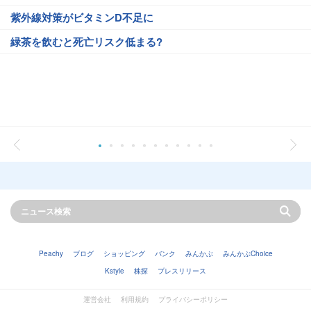
紫外線対策がビタミンD不足に
緑茶を飲むと死亡リスク低まる?
Peachy
ブログ
ショッピング
バンク
みんかぶ
みんかぶChoice
Kstyle
株探
プレスリリース
運営会社
利用規約
プライバシーポリシー