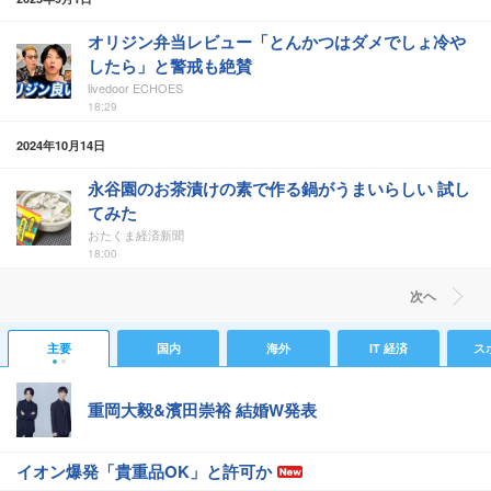
オリジン弁当レビュー「とんかつはダメでしょ冷や
したら」と警戒も絶賛
livedoor ECHOES
18:29
2024年10月14日
永谷園のお茶漬けの素で作る鍋がうまいらしい 試し
てみた
おたくま経済新聞
18:00
次ヘ
主要
国内
海外
IT 経済
ス
重岡大毅&濱田崇裕 結婚W発表
イオン爆発「貴重品OK」と許可か