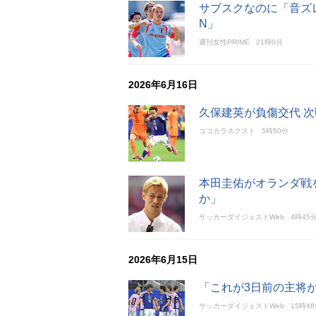
サブスクなのに「音ズ
N」
週刊女性PRIME
21時0分
2026年6月16日
久保建英が負傷交代 
ココカラネクスト
5時50分
本田圭佑がオランダ戦
か」
サッカーダイジェストWeb
4時45
2026年6月15日
「これが3日前の主将
サッカーダイジェストWeb
15時4