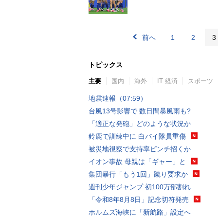
前へ
1
2
3
トピックス
主要
国内
海外
IT 経済
スポーツ
地震速報（07:59）
台風13号影響で 数日間暴風雨も?
「適正な発砲」どのような状況か
鈴鹿で訓練中に 白バイ隊員重傷
被災地視察で支持率ピンチ招くか
イオン事故 母親は「ギャー」と
集団暴行「もう1回」蹴り要求か
週刊少年ジャンプ 初100万部割れ
「令和8年8月8日」記念切符発売
ホルムズ海峡に「新航路」設定へ