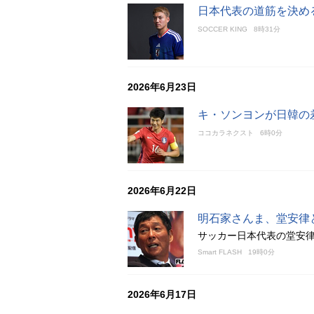
日本代表の道筋を決める
SOCCER KING
8時31分
2026年6月23日
キ・ソンヨンが日韓の
ココカラネクスト
6時0分
2026年6月22日
明石家さんま、堂安律
サッカー日本代表の堂安
Smart FLASH
19時0分
2026年6月17日