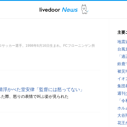
主要
地震速
サッカー選手。1998年6月16日生まれ。FCフローニンゲン所
台風
「適
鈴鹿
被災
イオ
集団
情浮かべた堂安律「監督には怒ってない」
週刊
した際、怒りの表情で叫ぶ姿が見られた
「令
ホル
大谷
花王