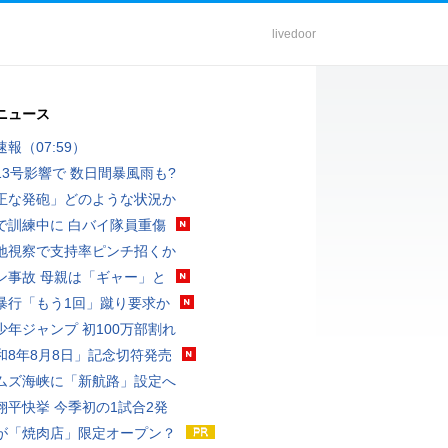
livedoor
ニュース
報（07:59）
13号影響で 数日間暴風雨も?
正な発砲」どのような状況か
で訓練中に 白バイ隊員重傷
地視察で支持率ピンチ招くか
ン事故 母親は「ギャー」と
暴行「もう1回」蹴り要求か
少年ジャンプ 初100万部割れ
和8年8月8日」記念切符発売
ムズ海峡に「新航路」設定へ
翔平快挙 今季初の1試合2発
が「焼肉店」限定オープン？