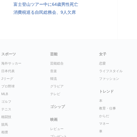
富士登山ツアー中に64歳男性死亡
消費税巡る自民総務会、9人欠席
スポーツ
芸能
女子
海外サッカー
芸能総合
恋愛
日本代表
音楽
ライフスタイル
Jリーグ
韓流
ファッション
プロ野球
グラビア
トレンド
MLB
テレビ
本
ゴルフ
ゴシップ
教育・仕事
テニス
からだ
格闘技
映画
マネー
競馬
レビュー
車
相撲
プレゼント