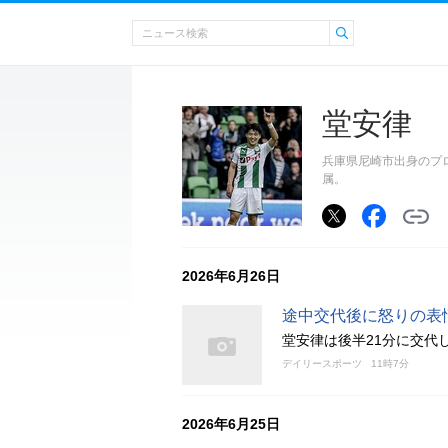
堂安律
兵庫県尼崎市出身のプロ
属。
2026年6月26日
途中交代後に怒りの表
堂安律は後半21分に交代
デイリースポーツ
11時7分
2026年6月25日