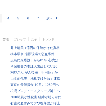
4
5
6
7
次へ
芸能
ゴシップ
女子
トレンド
井上晴美 1億円の保険かけた真相
橋本環奈 撮影現場で窃盗事件
広島に原爆投下から81年 心境は
斉藤被告の妻証人出廷しない訳
桐谷さん がん後悔「千円位」か
山本前代表「洗礼受けたね」連絡
東京の最低賃金 10月に1280円へ
松潤プロデュースグループ誕生へ
NHK職員が性被害 経緯が明らかに
有吉の夏休みでフワ復帰説が浮上