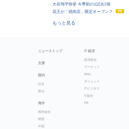
大谷翔平快挙 今季初の1試合2発
花王が「焼肉店」限定オープン？
もっと見る
ニューストップ
IT 経済
経済総合
主要
マーケット
Web
国内
ガジェット
社会
ITビジネス
政治
IT総合
海外
PR
海外総合
韓国
中国