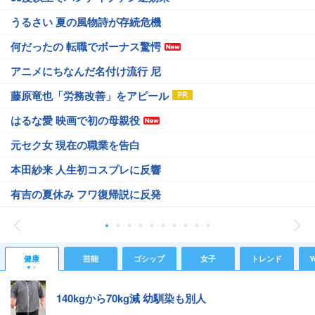
うるさい 夏の風物詩が存続危機
何だったの 転職でボーナス驚愕
アニメにちなんだ名付け流行 尼
藤原竜也「労務改善」をアピール
はるな愛 映画で初の母親役
元セク女 現在の職業を告白
本田紗来 人生初コスプレに反響
有吉の夏休み フワ復帰説に反発
健康
芸能
ゴシップ
女子
トレンド
Y
140kgから70kg減 幼馴染も別人