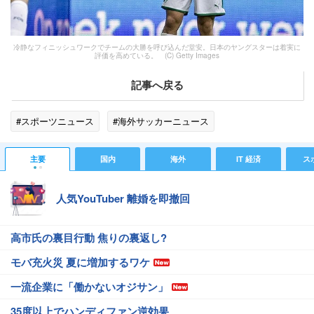
冷静なフィニッシュワークでチームの大勝を呼び込んだ堂安。日本のヤングスターは着実に
評価を高めている。 (C) Getty Images
記事へ戻る
#スポーツニュース
#海外サッカーニュース
主要
国内
海外
IT 経済
ス
人気YouTuber 離婚を即撤回
高市氏の裏目行動 焦りの裏返し?
モバ充火災 夏に増加するワケ
一流企業に「働かないオジサン」
35度以上でハンディファン逆効果