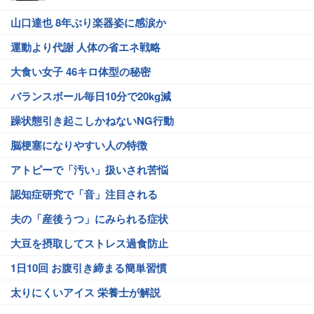
山口達也 8年ぶり楽器姿に感涙か
運動より代謝 人体の省エネ戦略
大食い女子 46キロ体型の秘密
バランスボール毎日10分で20kg減
躁状態引き起こしかねないNG行動
脳梗塞になりやすい人の特徴
アトピーで「汚い」扱いされ苦悩
認知症研究で「音」注目される
夫の「産後うつ」にみられる症状
大豆を摂取してストレス過食防止
1日10回 お腹引き締まる簡単習慣
太りにくいアイス 栄養士が解説