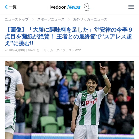
一覧
>
>
ニューストップ
スポーツニュース
海外サッカーニュース
【画像】「大勝に調味料を足した」堂安律の今季９
点目を蘭紙が絶賛！ 王者との最終節で“スアレス超
え”に挑む!!
2018年4月30日 6時33分
サッカーダイジェストWeb