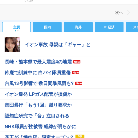
07:20
次ヘ
主要
国内
海外
IT 経済
ス
イオン事故 母親は「ギャー」と
長崎・熊本県で最大震度4の地震
鈴鹿で訓練中に 白バイ隊員重傷
台風13号影響で 数日間暴風雨も?
イオン爆発 LPガス配管が損傷か
集団暴行「もう1回」蹴り要求か
認知症研究で「音」注目される
NHK職員が性被害 経緯が明らかに
花王が「焼肉店」限定オープン？