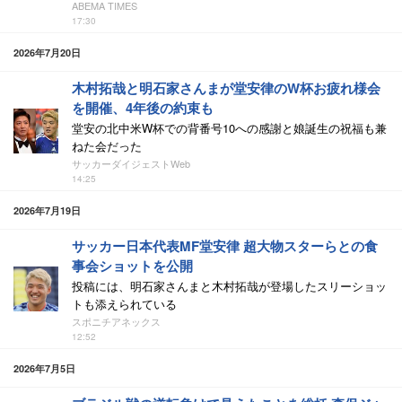
ABEMA TIMES
17:30
2026年7月20日
木村拓哉と明石家さんまが堂安律のW杯お疲れ様会
を開催、4年後の約束も
堂安の北中米W杯での背番号10への感謝と娘誕生の祝福も兼
ねた会だった
サッカーダイジェストWeb
14:25
2026年7月19日
サッカー日本代表MF堂安律 超大物スターらとの食
事会ショットを公開
投稿には、明石家さんまと木村拓哉が登場したスリーショッ
トも添えられている
スポニチアネックス
12:52
2026年7月5日