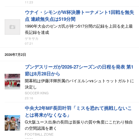
11:23
ウナイ・シモンがW杯決勝トーナメント1回戦を無失
点 連続無失点は519分間
1990年大会のゼンガ氏が持つ517分間の記録を上回る史上最
長記録を達成
ゲキサカ
07:21
2026年7月2日
ブンデスリーガが2026-27シーズンの日程を発表 第1
節は8月28日から
開幕戦は伊藤洋輝所属のバイエルンvsシュトゥットガルトに
決定し
SOCCER KING
23:16
中央大2年MF長田叶羽「ミスを恐れて挑戦しないこ
とは将来がなくなる」
G大阪ユース出身の長田は首振りの質や角度にこだわり独自
の空間認識を磨く
FOOTBALL ZONE