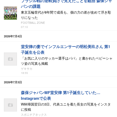
ブラジル戦の逆転負けで見えたことを総括 森保ジャ
パンの課題
東京五輪世代が8年間で成長も、個の力の差が改めて浮き彫
りになった
FOOTBALL ZONE
07:10
2026年7月4日
堂安律の妻でインフルエンサーの明松美玖さん 第1
子誕生を公表
「お気に入りのサッカー選手はパパ」と書かれたベビーシャ
ツ姿の写真も掲載
ゲキサカ
18:55
2026年7月3日
森保ジャパンMF堂安律 第1子誕生していた…
Instagramで公表
W杯帰国翌日の3日、代表ユニを着た長女の写真をインスタ
に投稿
スポニチアネックス