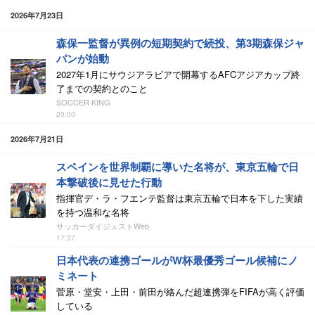
2026年7月23日
森保一監督が異例の短期契約で続投、第3期森保ジャ
パンが始動
2027年1月にサウジアラビアで開幕するAFCアジアカップ終
了までの契約とのこと
SOCCER KING
20:00
2026年7月21日
スペインを世界制覇に導いた名将が、東京五輪で日
本撃破後に見せた行動
指揮官デ・ラ・フエンテ監督は東京五輪で日本を下した実績
を持つ温和な名将
サッカーダイジェストWeb
17:37
日本代表の連携ゴールがW杯最優秀ゴール候補にノ
ミネート
菅原・堂安・上田・前田が絡んだ超連携弾をFIFAが高く評価
している