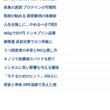
体臭の原因 プロテインの可能性
医師が勧める 猫背解消の体操術
人生台無しに…やめるべき7項目
465gで321円 ドンキプリン品薄
麻辣湯 具材次第でカツ丼級に
うつ病患者の本音とNGな接し方
キノコで血糖値スパイクを防ぐ
メンタルに良い影響を与える趣味
「モテるためのヒント」326人に
容姿と寿命 28年追跡で見えた差