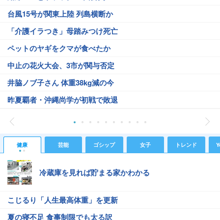
台風15号が関東上陸 列島横断か
「介護イラつき」母踏みつけ死亡
ペットのヤギをクマが食べたか
中止の花火大会、3市が関与否定
井脇ノブ子さん 体重38kg減の今
昨夏覇者・沖縄尚学が初戦で敗退
健康
芸能
ゴシップ
女子
トレンド
Y
冷蔵庫を見れば貯まる家かわかる
こじるり「人生最高体重」を更新
夏の寝不足 食事制限でも太る訳