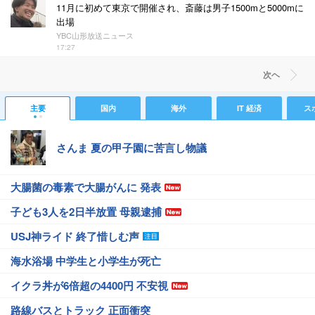
11月に初めて東京で開催され、斎藤は男子1500mと5000mに
出場
YBC山形放送ニュース
17:27
次ヘ
主要
国内
海外
IT 経済
ス
さんま 夏の甲子園に苦言し物議
大腸菌の毒素で大腸がんに 発表
子ども3人を2日半放置 母親逮捕
USJ神ライド 終了惜しむ声
海水浴場 中学生と小学生が死亡
イクラ丼が6倍超の4400円 不安視
路線バスとトラック 正面衝突