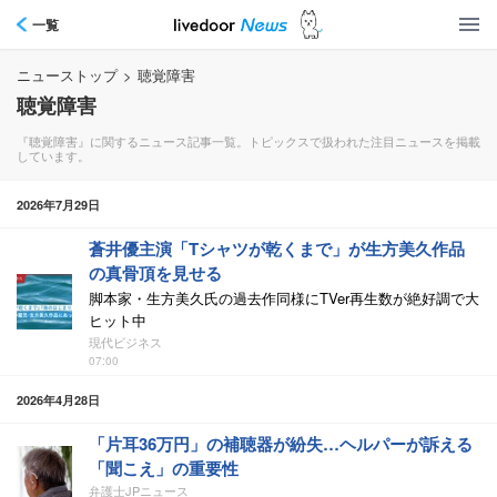
一覧
ニューストップ
>
聴覚障害
聴覚障害
『聴覚障害』に関するニュース記事一覧。トピックスで扱われた注目ニュースを掲載
しています。
2026年7月29日
蒼井優主演「Tシャツが乾くまで」が生方美久作品
の真骨頂を見せる
脚本家・生方美久氏の過去作同様にTVer再生数が絶好調で大
ヒット中
現代ビジネス
07:00
2026年4月28日
「片耳36万円」の補聴器が紛失…ヘルパーが訴える
「聞こえ」の重要性
弁護士JPニュース