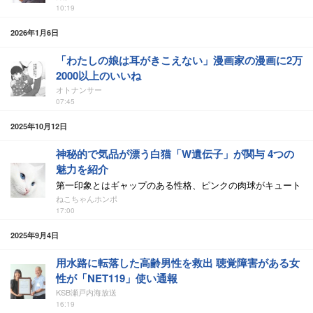
10:19
2026年1月6日
「わたしの娘は耳がきこえない」漫画家の漫画に2万
2000以上のいいね
オトナンサー
07:45
2025年10月12日
神秘的で気品が漂う白猫「W遺伝子」が関与 4つの
魅力を紹介
第一印象とはギャップのある性格、ピンクの肉球がキュート
ねこちゃんホンポ
17:00
2025年9月4日
用水路に転落した高齢男性を救出 聴覚障害がある女
性が「NET119」使い通報
KSB瀬戸内海放送
16:19