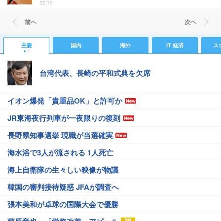
22:10
前ヘ
次ヘ
主要
国内
海外
IT 経済
ス
台湾代表、長崎の平和式典を欠席
イオン爆発「貴重品OK」と許可か
JR東海夜行列車が一夜限りの復刻
長野県知事選挙 現職が当選確実
海水浴で3人が流される 1人死亡
海上自衛隊の生々しい映像が物議
韓国の審判接待疑惑 JFAが調査へ
張本美和が卓球の国際大会で優勝