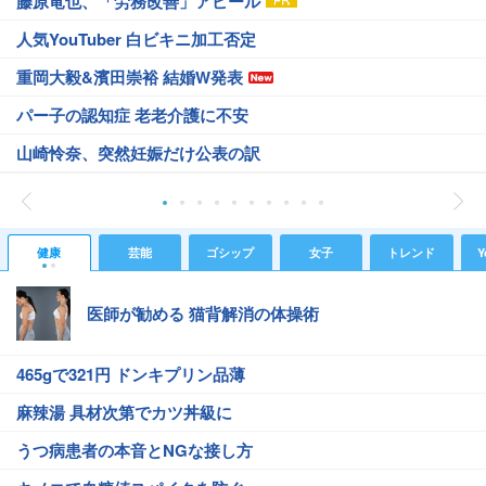
藤原竜也、「労務改善」アピール
人気YouTuber 白ビキニ加工否定
重岡大毅&濱田崇裕 結婚W発表
パー子の認知症 老老介護に不安
山崎怜奈、突然妊娠だけ公表の訳
健康
芸能
ゴシップ
女子
トレンド
Y
医師が勧める 猫背解消の体操術
465gで321円 ドンキプリン品薄
麻辣湯 具材次第でカツ丼級に
うつ病患者の本音とNGな接し方