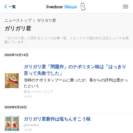
一覧
ニューストップ
>
ガリガリ君
ガリガリ君
『ガリガリ君』に関するニュース記事一覧。トピックスで扱われた注目ニュースを掲
載しています。
2020年10月14日
ガリガリ君「問題作」のナポリタン味は「はっきり
言って失敗でした」
当時のナポリタンブームに乗ったが、客からの評判は悪かっ
たという
東京バーゲンマニア
19:05
2020年9月24日
ガリガリ君新作は塩ちんすこう味
girlswalker
15:39