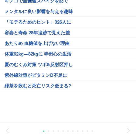
キノコで血糖値スパイクを防ぐ
メンタルに良い影響を与える趣味
「モテるためのヒント」326人に
容姿と寿命 28年追跡で見えた差
あたりめ 血糖値を上げない理由
体重62kg→82kgに 寺田心の生活
夏のむくみ対策 ツボ&反射区押し
紫外線対策がビタミンD不足に
緑茶を飲むと死亡リスク低まる?