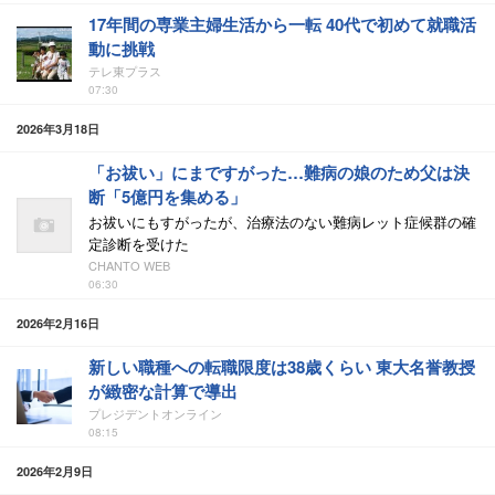
17年間の専業主婦生活から一転 40代で初めて就職活
動に挑戦
テレ東プラス
07:30
2026年3月18日
「お祓い」にまですがった…難病の娘のため父は決
断「5億円を集める」
お祓いにもすがったが、治療法のない難病レット症候群の確
定診断を受けた
CHANTO WEB
06:30
2026年2月16日
新しい職種への転職限度は38歳くらい 東大名誉教授
が緻密な計算で導出
プレジデントオンライン
08:15
2026年2月9日