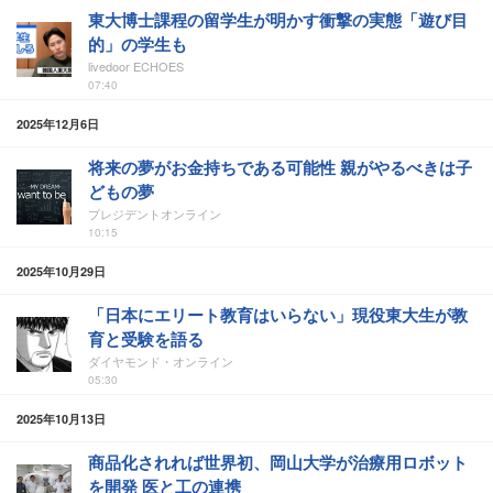
東大博士課程の留学生が明かす衝撃の実態「遊び目
的」の学生も
livedoor ECHOES
07:40
2025年12月6日
将来の夢がお金持ちである可能性 親がやるべきは子
どもの夢
プレジデントオンライン
10:15
2025年10月29日
「日本にエリート教育はいらない」現役東大生が教
育と受験を語る
ダイヤモンド・オンライン
05:30
2025年10月13日
商品化されれば世界初、岡山大学が治療用ロボット
を開発 医と工の連携