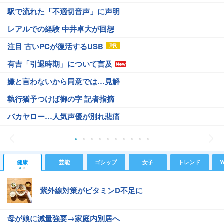
駅で流れた「不適切音声」に声明
レアルでの経験 中井卓大が回想
注目 古いPCが復活するUSB
有吉「引退時期」について言及
嫌と言わないから同意では…見解
執行猶予つけば御の字 記者指摘
バカヤロー…人気声優が別れ悲痛
健康
芸能
ゴシップ
女子
トレンド
Y
紫外線対策がビタミンD不足に
母が娘に減量強要→家庭内別居へ