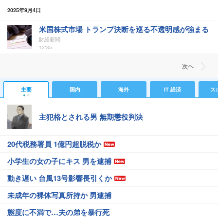
2025年9月4日
米国株式市場 トランプ決断を巡る不透明感が強まる
財経新聞
12:35
次ヘ
主要
国内
海外
IT 経済
ス
主犯格とされる男 無期懲役判決
20代税務署員 1億円超脱税か
小学生の女の子にキス 男を逮捕
動き遅い 台風13号影響長引くか
未成年の裸体写真所持か 男逮捕
態度に不満で…夫の弟を暴行死