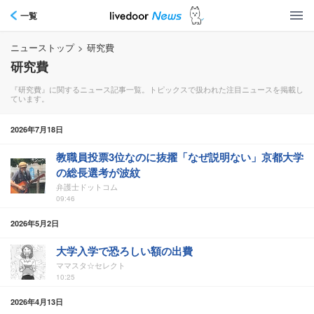
一覧
ニューストップ
>
研究費
研究費
『研究費』に関するニュース記事一覧。トピックスで扱われた注目ニュースを掲載し
ています。
2026年7月18日
教職員投票3位なのに抜擢「なぜ説明ない」京都大学
の総長選考が波紋
弁護士ドットコム
09:46
2026年5月2日
大学入学で恐ろしい額の出費
ママスタ☆セレクト
10:25
2026年4月13日