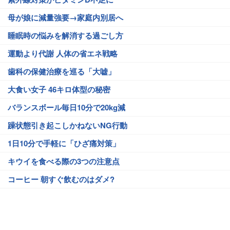
母が娘に減量強要→家庭内別居へ
睡眠時の悩みを解消する過ごし方
運動より代謝 人体の省エネ戦略
歯科の保健治療を巡る「大嘘」
大食い女子 46キロ体型の秘密
バランスボール毎日10分で20kg減
躁状態引き起こしかねないNG行動
1日10分で手軽に「ひざ痛対策」
キウイを食べる際の3つの注意点
コーヒー 朝すぐ飲むのはダメ?