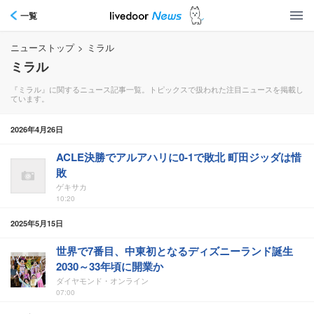
一覧
ニューストップ
>
ミラル
ミラル
『ミラル』に関するニュース記事一覧。トピックスで扱われた注目ニュースを掲載し
ています。
2026年4月26日
ACLE決勝でアルアハリに0-1で敗北 町田ジッダは惜
敗
ゲキサカ
10:20
2025年5月15日
世界で7番目、中東初となるディズニーランド誕生
2030～33年頃に開業か
ダイヤモンド・オンライン
07:00