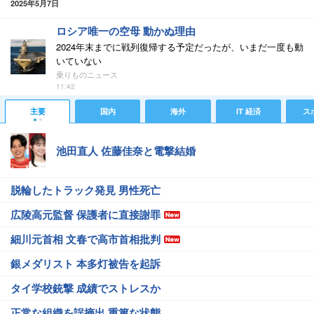
2025年5月7日
ロシア唯一の空母 動かぬ理由
2024年末までに戦列復帰する予定だったが、いまだ一度も動
いていない
乗りものニュース
11:42
主要
国内
海外
IT 経済
ス
池田直人 佐藤佳奈と電撃結婚
脱輪したトラック発見 男性死亡
広陵高元監督 保護者に直接謝罪
細川元首相 文春で高市首相批判
銀メダリスト 本多灯被告を起訴
タイ学校銃撃 成績でストレスか
正常な組織を誤摘出 重篤な状態