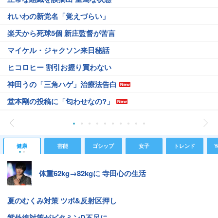
れいわの新党名「覚えづらい」
楽天から死球5個 新庄監督が苦言
マイケル・ジャクソン来日秘話
ヒコロヒー 割引お握り買わない
神田うの「三角ハゲ」治療法告白
堂本剛の投稿に「匂わせなの?」
健康
芸能
ゴシップ
女子
トレンド
Y
体重62kg→82kgに 寺田心の生活
夏のむくみ対策 ツボ&反射区押し
紫外線対策がビタミンD不足に