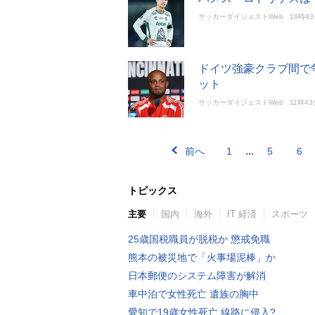
サッカーダイジェストWeb
19時4
ドイツ強豪クラブ間で
ット
サッカーダイジェストWeb
11時43
...
前へ
1
5
6
トピックス
主要
国内
海外
IT 経済
スポーツ
25歳国税職員が脱税か 懲戒免職
熊本の被災地で「火事場泥棒」か
日本郵便のシステム障害が解消
車中泊で女性死亡 遺族の胸中
愛知で19歳女性死亡 線路に侵入?