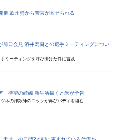
開催 欧州勢から苦言が寄せられる
が前日会見 酒井宏樹との選手ミーティングについ
選手ミーティングを呼び掛けた件に言及
ア」待望の続編 新生活描くと米が予告
キツネの詐欺師のニックが再びバディを組む
「天才」の典型?才能に恵まれている代償か