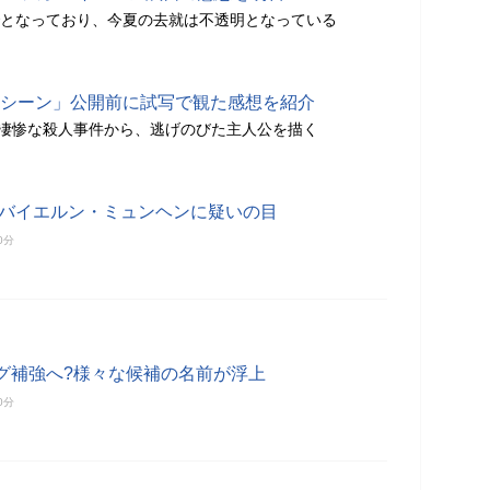
までとなっており、今夏の去就は不透明となっている
 マキシーン」公開前に試写で観た感想を紹介
た凄惨な殺人事件から、逃げのびた主人公を描く
 バイエルン・ミュンヘンに疑いの目
0分
グ補強へ?様々な候補の名前が浮上
0分