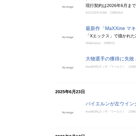
現行契約は2026年6月
SOCCER KING
23時59分
最新作「MaXXine
「Xエックス」で描かれ
Walkerplus
19時0分
大物選手の獲得に失敗
theWORLD（ザ・ワールド）
12時
2025年6月23日
バイエルンが左ウイン
theWORLD（ザ・ワールド）
15時