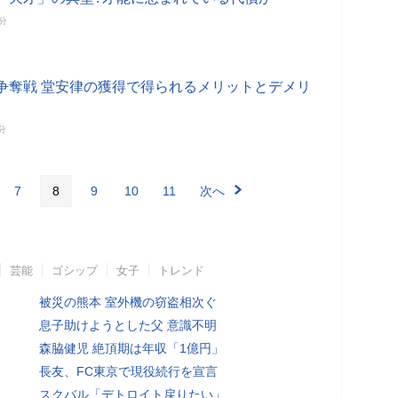
3分
争奪戦 堂安律の獲得で得られるメリットとデメリ
分
7
8
9
10
11
次へ
芸能
ゴシップ
女子
トレンド
被災の熊本 室外機の窃盗相次ぐ
息子助けようとした父 意識不明
森脇健児 絶頂期は年収「1億円」
長友、FC東京で現役続行を宣言
スクバル「デトロイト戻りたい」