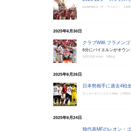
theWORLD（ザ・ワールド）
12時
2025年6月30日
クラブW杯 フラメンゴ
6分にバイエルンがオウン
SOCCER KING
7時6分
2025年6月26日
日本勢相手に過去4戦
サッカーダイジェストWeb
17時1
2025年6月24日
独代表MFのレオン・