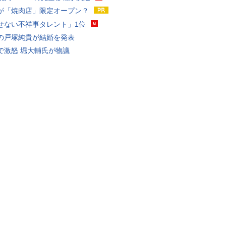
が「焼肉店」限定オープン？
せない不祥事タレント」1位
の戸塚純貴が結婚を発表
で激怒 堀大輔氏が物議