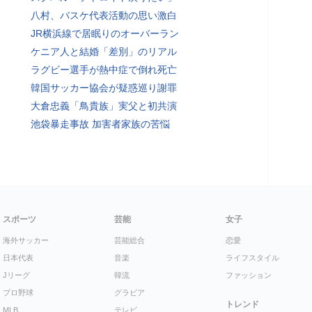
八村、バスケ代表活動の思い激白
JR横浜線で居眠りのオーバーラン
ケニア人と結婚「差別」のリアル
ラグビー選手が熱中症で倒れ死亡
韓国サッカー協会が疑惑巡り謝罪
大倉忠義「鳥貴族」実父と初共演
池袋暴走事故 加害者家族の苦悩
スポーツ
芸能
女子
海外サッカー
芸能総合
恋愛
日本代表
音楽
ライフスタイル
Jリーグ
韓流
ファッション
プロ野球
グラビア
トレンド
MLB
テレビ