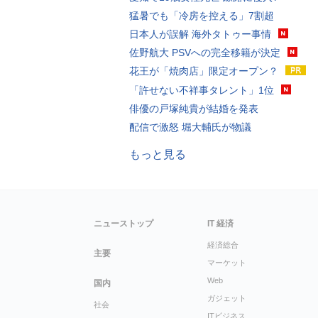
猛暑でも「冷房を控える」7割超
日本人が誤解 海外タトゥー事情
佐野航大 PSVへの完全移籍が決定
花王が「焼肉店」限定オープン？
「許せない不祥事タレント」1位
俳優の戸塚純貴が結婚を発表
配信で激怒 堀大輔氏が物議
もっと見る
ニューストップ
IT 経済
経済総合
主要
マーケット
Web
国内
ガジェット
社会
ITビジネス