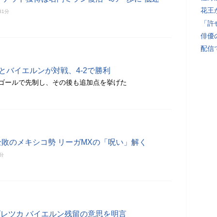
花王
31分
「許
俳優
配信
とバイエルンが対戦、4-2で勝利
ゴールで先制し、その後も追加点を挙げた
全敗のメキシコ勢 リーガMXの「呪い」解く
6分
ゴレツカ バイエルン残留の意思を明言