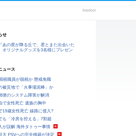
livedoor
らせ
『あの星が降る丘で、君とまた出会いた
』オリジナルグッズを3名様にプレゼン
ニュース
歳国税職員が脱税か 懲戒免職
の被災地で「火事場泥棒」か
郵便のシステム障害が解消
泊で女性死亡 遺族の胸中
で19歳女性死亡 線路に侵入?
でも「冷房を控える」7割超
人が誤解 海外タトゥー事情
航大 PSVへの完全移籍が決定