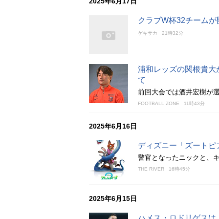
2025年6月17日
クラブW杯32チームが
ゲキサカ
21時32分
浦和レッズの関根貴大
て
前回大会では酒井宏樹が
FOOTBALL ZONE
11時43分
2025年6月16日
ディズニー「ズートピ
警官となったニックと、
THE RIVER
16時45分
2025年6月15日
ハメス・ロドリゲスは