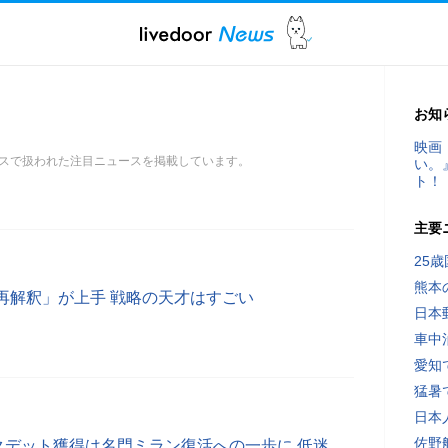
お知
映画
スで扱われた注目ニュースを掲載しています。
い。
ト！
主要
25
熊本
再解釈」が上手 戦略の天才はすごい
日本
車中
愛知
猛暑
日本
佐野
のスクデット獲得は名門ミラン復活への一歩に 低迷