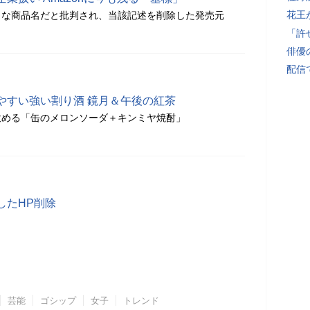
花王
うな商品名だと批判され、当該記述を削除した発売元
「許
俳優
配信
やすい強い割り酒 鏡月＆午後の紅茶
飲める「缶のメロンソーダ＋キンミヤ焼酎」
したHP削除
芸能
ゴシップ
女子
トレンド