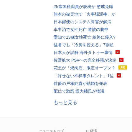
25歳国税職員が脱税か 懲戒免職
熊本の被災地で「火事場泥棒」か
日本郵便のシステム障害が解消
車中泊で女性死亡 遺族の胸中
愛知で19歳女性死亡 線路に侵入?
猛暑でも「冷房を控える」7割超
日本人が誤解 海外タトゥー事情
佐野航大 PSVへの完全移籍が決定
花王が「焼肉店」限定オープン？
「許せない不祥事タレント」1位
俳優の戸塚純貴が結婚を発表
配信で激怒 堀大輔氏が物議
もっと見る
ニューストップ
IT 経済