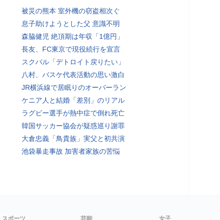
被災の熊本 室外機の窃盗相次ぐ
息子助けようとした父 意識不明
森脇健児 絶頂期は年収「1億円」
長友、FC東京で現役続行を宣言
スクバル「デトロイト戻りたい」
八村、バスケ代表活動の思い激白
JR横浜線で居眠りのオーバーラン
ケニア人と結婚「差別」のリアル
ラグビー選手が熱中症で倒れ死亡
韓国サッカー協会が疑惑巡り謝罪
大倉忠義「鳥貴族」実父と初共演
池袋暴走事故 加害者家族の苦悩
スポーツ
芸能
女子