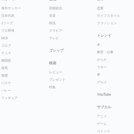
海外サッカー
芸能総合
恋愛
日本代表
音楽
ライフスタイル
Jリーグ
韓流
ファッション
プロ野球
グラビア
トレンド
MLB
テレビ
本
ゴルフ
ゴシップ
教育・仕事
テニス
からだ
格闘技
映画
マネー
競馬
レビュー
車
相撲
プレゼント
グルメ
バスケ
特集
バレー
YouTube
フィギュア
サブカル
アニメ
ゲーム
コミック