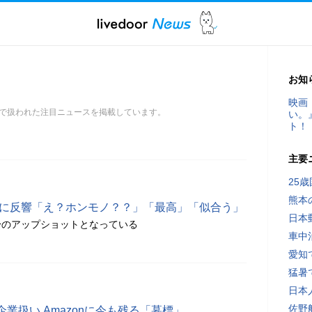
お知
映画
で扱われた注目ニュースを掲載しています。
い。
ト！
主要
25
熊本
影に反響「え？ホンモノ？？」「最高」「似合う」
日本
身のアップショットとなっている
車中
愛知
猛暑
日本
佐野
業扱い Amazonに今も残る「墓標」