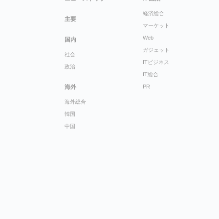
経済総合
主要
マーケット
Web
国内
ガジェット
社会
ITビジネス
政治
IT総合
海外
PR
海外総合
韓国
中国