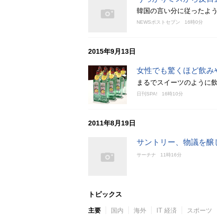
韓国の言い分に従ったよ
NEWSポストセブン
16時0分
2015年9月13日
女性でも驚くほど飲み
まるでスイーツのように
日刊SPA!
16時10分
2011年8月19日
サントリー、物議を醸
サーチナ
11時16分
トピックス
主要
国内
海外
IT 経済
スポーツ