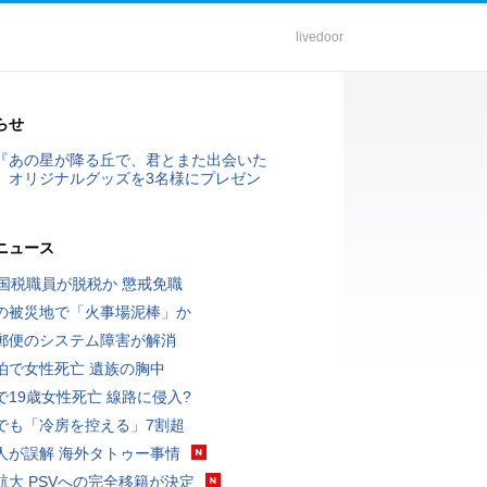
livedoor
らせ
『あの星が降る丘で、君とまた出会いた
』オリジナルグッズを3名様にプレゼン
ニュース
歳国税職員が脱税か 懲戒免職
の被災地で「火事場泥棒」か
郵便のシステム障害が解消
泊で女性死亡 遺族の胸中
で19歳女性死亡 線路に侵入?
でも「冷房を控える」7割超
人が誤解 海外タトゥー事情
航大 PSVへの完全移籍が決定