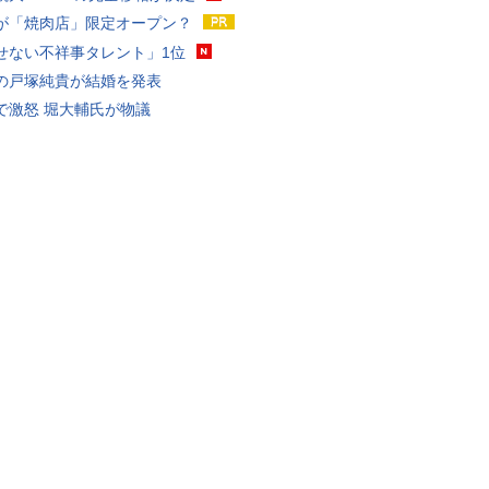
が「焼肉店」限定オープン？
せない不祥事タレント」1位
の戸塚純貴が結婚を発表
で激怒 堀大輔氏が物議