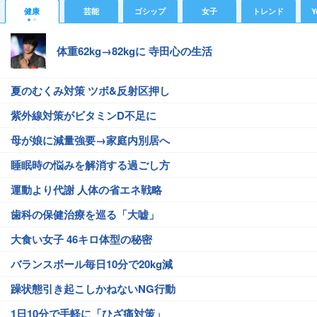
健康
芸能
ゴシップ
女子
トレンド
Y
体重62kg→82kgに 寺田心の生活
夏のむくみ対策 ツボ&反射区押し
紫外線対策がビタミンD不足に
母が娘に減量強要→家庭内別居へ
睡眠時の悩みを解消する過ごし方
運動より代謝 人体の省エネ戦略
歯科の保健治療を巡る「大嘘」
大食い女子 46キロ体型の秘密
バランスボール毎日10分で20kg減
躁状態引き起こしかねないNG行動
1日10分で手軽に「ひざ痛対策」