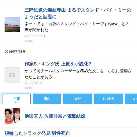
三陸鉄道の遅延理由 まるでスタンド・バイ・ミーの
ようだと話題に
ネットでは「鹿版のスタンド・バイ・ミーですねww」との
声が聞かれた
Jタウンネット
06:00
2014年7月6日
作家S・キング氏 上原を小説化?
かつて同チームのクローザーを務めた投手を、小説に登場さ
せたことがある
東スポWEB
16:00
主要
国内
海外
IT 経済
ス
池田直人 佐藤佳奈と電撃結婚
脱輪したトラック発見 男性死亡