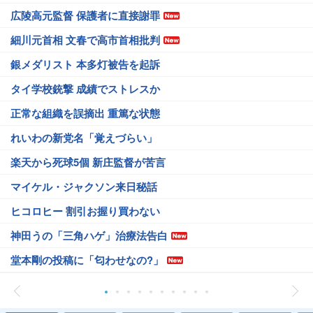
広陵高元監督 保護者に直接謝罪
細川元首相 文春で高市首相批判
銀メダリスト 本多灯被告を起訴
タイ学校銃撃 成績でストレスか
正常な組織を誤摘出 重篤な状態
れいわの新党名「覚えづらい」
楽天から死球5個 新庄監督が苦言
マイケル・ジャクソン来日秘話
ヒコロヒー 割引お握り買わない
神田うの「三角ハゲ」治療法告白
堂本剛の投稿に「匂わせなの?」