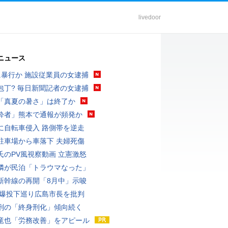
livedoor
ニュース
に暴行か 施設従業員の女逮捕
包丁? 毎日新聞記者の女逮捕
「真夏の暑さ」は終了か
酔者」熊本で通報が頻発か
に自転車侵入 路側帯を逆走
駐車場から車落下 夫婦死傷
氏のPV風視察動画 立憲激怒
隣が民泊「トラウマなった」
新幹線の再開「8月中」示唆
原爆投下巡り広島市長を批判
刑の「終身刑化」傾向続く
竜也「労務改善」をアピール