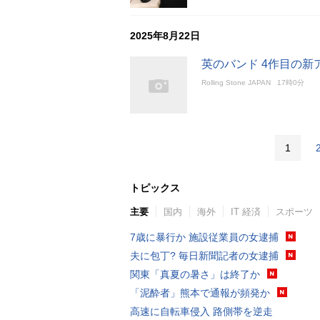
2025年8月22日
英のバンド 4作目の新
Rolling Stone JAPAN
17時0分
1
トピックス
主要
国内
海外
IT 経済
スポーツ
7歳に暴行か 施設従業員の女逮捕
夫に包丁? 毎日新聞記者の女逮捕
関東「真夏の暑さ」は終了か
「泥酔者」熊本で通報が頻発か
高速に自転車侵入 路側帯を逆走