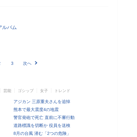
アルバム
2
3
次へ
芸能
ゴシップ
女子
トレンド
アジカン 三原重夫さんを追悼
熊本で最大震度4の地震
警官発砲で死亡 直前に不審行動
道路標識を切断か 役員を送検
8月の台風 潜む「2つの危険」