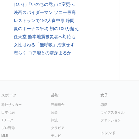
れいわ「いのちの党」に変更へ
映画スパイダーマン ソニー最高
レストランで192人食中毒 静岡
夏のボーナス平均 初の100万超え
任天堂 熊本地震被災者へ対応も
女性はねる「無呼吸」治療せず
志らく コア層との溝深まるか
スポーツ
芸能
女子
海外サッカー
芸能総合
恋愛
日本代表
音楽
ライフスタイル
Jリーグ
韓流
ファッション
プロ野球
グラビア
トレンド
MLB
テレビ