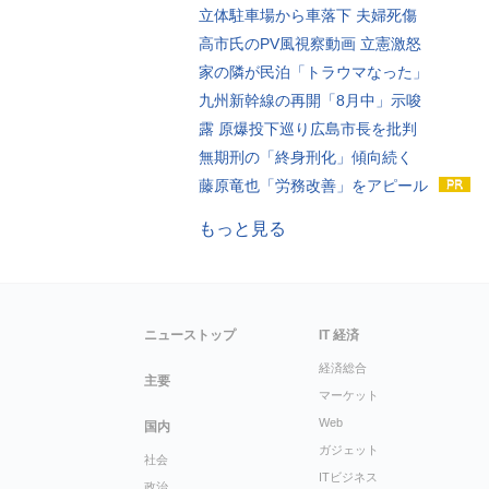
立体駐車場から車落下 夫婦死傷
高市氏のPV風視察動画 立憲激怒
家の隣が民泊「トラウマなった」
九州新幹線の再開「8月中」示唆
露 原爆投下巡り広島市長を批判
無期刑の「終身刑化」傾向続く
藤原竜也「労務改善」をアピール
もっと見る
ニューストップ
IT 経済
経済総合
主要
マーケット
Web
国内
ガジェット
社会
ITビジネス
政治