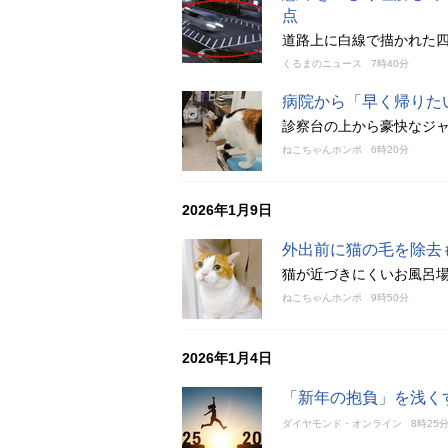
点
道路上に白線で描かれた
くるまのニュース
7時40分
病院から「早く帰りた
診察台の上から豪快なジ
ねこちゃんホンポ
6時20分
2026年1月9日
外出前に猫の毛を除去も
猫が近づきにくいお風呂
ねこちゃんホンポ
9時50分
2026年1月4日
「新年の抱負」を浅く
ダイヤモンド・オンライン
8時25