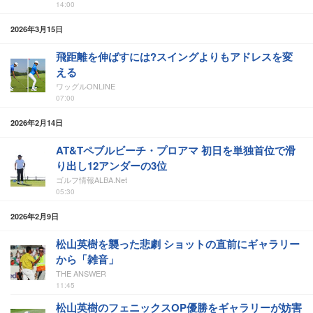
14:00
2026年3月15日
飛距離を伸ばすには?スイングよりもアドレスを変
える
ワッグルONLINE
07:00
2026年2月14日
AT&Tペブルビーチ・プロアマ 初日を単独首位で滑
り出し12アンダーの3位
ゴルフ情報ALBA.Net
05:30
2026年2月9日
松山英樹を襲った悲劇 ショットの直前にギャラリー
から「雑音」
THE ANSWER
11:45
松山英樹のフェニックスOP優勝をギャラリーが妨害