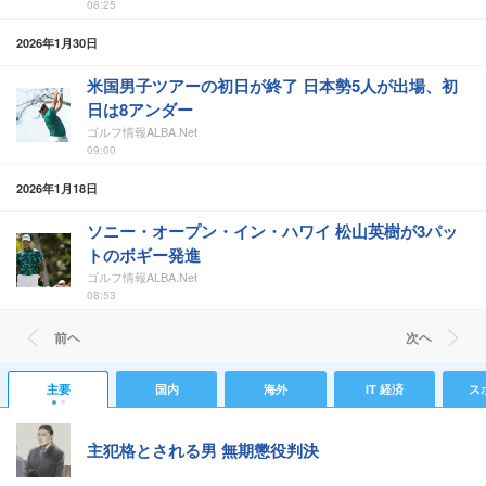
08:25
2026年1月30日
米国男子ツアーの初日が終了 日本勢5人が出場、初
日は8アンダー
ゴルフ情報ALBA.Net
09:00
2026年1月18日
ソニー・オープン・イン・ハワイ 松山英樹が3パッ
トのボギー発進
ゴルフ情報ALBA.Net
08:53
前ヘ
次ヘ
主要
国内
海外
IT 経済
ス
主犯格とされる男 無期懲役判決