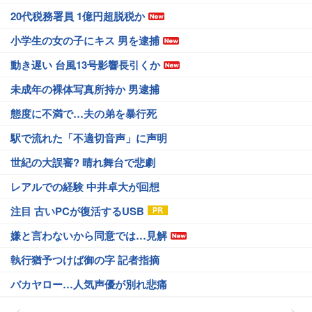
20代税務署員 1億円超脱税か
小学生の女の子にキス 男を逮捕
動き遅い 台風13号影響長引くか
未成年の裸体写真所持か 男逮捕
態度に不満で…夫の弟を暴行死
駅で流れた「不適切音声」に声明
世紀の大誤審? 晴れ舞台で悲劇
レアルでの経験 中井卓大が回想
注目 古いPCが復活するUSB
嫌と言わないから同意では…見解
執行猶予つけば御の字 記者指摘
バカヤロー…人気声優が別れ悲痛