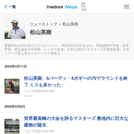
一覧
ニューストップ
>
松山英樹
松山英樹
愛媛県松山市出身のプロゴルファー。1992年2月25日生まれ。明徳義塾中学校・高等
学校・東北福祉大学卒業。レクサス所属。日本人最年少マスターズ予選通過者。日本
ツアーで史上初ルーキーイヤー賞金王。
2026年4月11日
松山英樹、6バーディ・4ボギーの70でラウンドを終
了 ミスも多かった
ゴルフ情報ALBA.Net
10:29
2026年4月8日
世界最高峰の大会を誇るマスターズ 敷地内に巨大な
建物が誕生
ゴルフ情報ALBA.Net