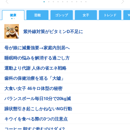
健康
芸能
ゴシップ
女子
トレンド
Y
紫外線対策がビタミンD不足に
母が娘に減量強要→家庭内別居へ
睡眠時の悩みを解消する過ごし方
運動より代謝 人体の省エネ戦略
歯科の保健治療を巡る「大嘘」
大食い女子 46キロ体型の秘密
バランスボール毎日10分で20kg減
躁状態引き起こしかねないNG行動
キウイを食べる際の3つの注意点
コーヒー 朝すぐ飲むのはダメ?