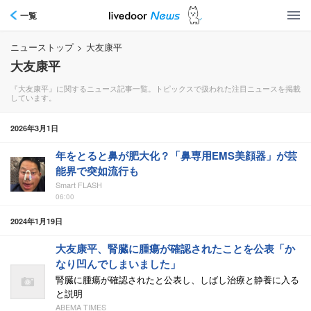
一覧
ニューストップ
>
大友康平
大友康平
『大友康平』に関するニュース記事一覧。トピックスで扱われた注目ニュースを掲載
しています。
2026年3月1日
年をとると鼻が肥大化？「鼻専用EMS美顔器」が芸
能界で突如流行も
Smart FLASH
06:00
2024年1月19日
大友康平、腎臓に腫瘍が確認されたことを公表「か
なり凹んでしまいました」
腎臓に腫瘍が確認されたと公表し、しばし治療と静養に入る
と説明
ABEMA TIMES