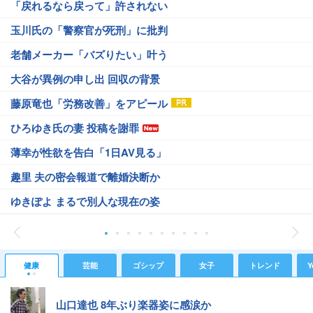
「戻れるなら戻って」許されない
玉川氏の「警察官が死刑」に批判
老舗メーカー「バズりたい」叶う
大谷が異例の申し出 回収の背景
藤原竜也「労務改善」をアピール
ひろゆき氏の妻 投稿を謝罪
薄幸が性欲を告白「1日AV見る」
趣里 夫の密会報道で離婚決断か
ゆきぽよ まるで別人な現在の姿
健康
芸能
ゴシップ
女子
トレンド
Y
山口達也 8年ぶり楽器姿に感涙か