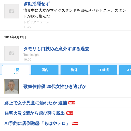
ぎ動揺隠せず
演奏中に大友がマイクスタンドを回転させたところ、スタン
ドが吹っ飛んだ
トピックニュース
11:30
2011年4月12日
タモリも口挟めぬ意外すぎる過去
Techinsight
16:00
主要
国内
海外
IT 経済
ス
歌舞伎俳優 20代女性ひき逃げか
路上で女子児童に触れたか 逮捕
住宅火災 2階から飛び降り脱出
AI予約に店側激怒「もはやテロ」