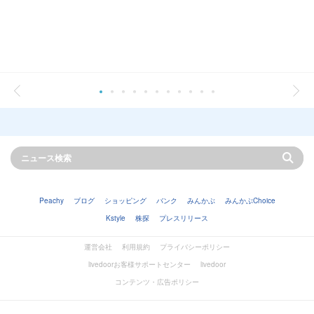
Peachy
ブログ
ショッピング
バンク
みんかぶ
みんかぶChoice
Kstyle
株探
プレスリリース
運営会社
利用規約
プライバシーポリシー
livedoorお客様サポートセンター
livedoor
コンテンツ・広告ポリシー