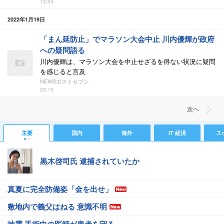
13:04
2022年1月19日
「まん延防止」でマラソン大会中止 川内優輝が政府
への疑問語る
川内優輝は、マラソン大会を中止せざるを得ない状況に疑問
を感じると言及
NEWSポストセブン
20:15
次ヘ
主要
国内
海外
IT 経済
ス
黒木啓司氏 逮捕されていたか
真夏に完全防備姿「金を出せ」
敷地内で義父はねる 意識不明