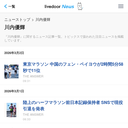
一覧
ニューストップ
>
川内優輝
川内優輝
『川内優輝』に関するニュース記事一覧。トピックスで扱われた注目ニュースを掲載
しています。
2026年3月2日
東京マラソン 中国のフェン・ペイヨウが2時間5分58
秒で11位
THE ANSWER
09:31
2026年3月1日
陸上のハーフマラソン前日本記録保持者 SNSで現役
引退を発表
THE ANSWER
06:33