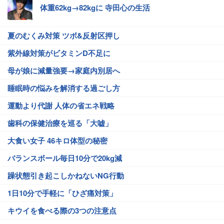
体重62kg→82kgに 寺田心の生活
夏のむくみ対策 ツボ&反射区押し
紫外線対策がビタミンD不足に
母が娘に減量強要→家庭内別居へ
睡眠時の悩みを解消する過ごし方
運動より代謝 人体の省エネ戦略
歯科の保健治療を巡る「大嘘」
大食い女子 46キロ体型の秘密
バランスボール毎日10分で20kg減
躁状態引き起こしかねないNG行動
1日10分で手軽に「ひざ痛対策」
キウイを食べる際の3つの注意点