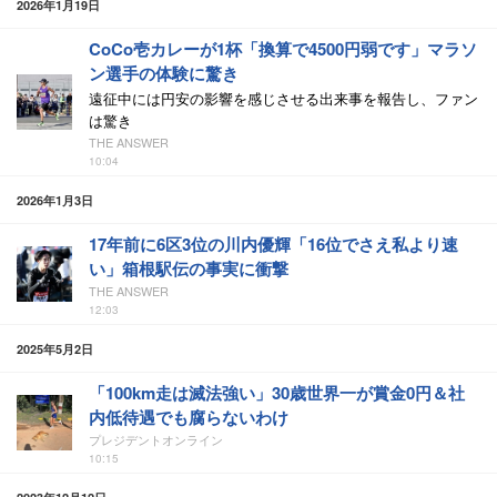
2026年1月19日
CoCo壱カレーが1杯「換算で4500円弱です」マラソ
ン選手の体験に驚き
遠征中には円安の影響を感じさせる出来事を報告し、ファン
は驚き
THE ANSWER
10:04
2026年1月3日
17年前に6区3位の川内優輝「16位でさえ私より速
い」箱根駅伝の事実に衝撃
THE ANSWER
12:03
2025年5月2日
「100km走は滅法強い」30歳世界一が賞金0円＆社
内低待遇でも腐らないわけ
プレジデントオンライン
10:15