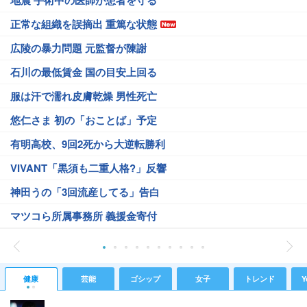
地震 手術中の医師が患者を守る
正常な組織を誤摘出 重篤な状態
広陵の暴力問題 元監督が陳謝
石川の最低賃金 国の目安上回る
服は汗で濡れ皮膚乾燥 男性死亡
悠仁さま 初の「おことば」予定
有明高校、9回2死から大逆転勝利
VIVANT「黒須も二重人格?」反響
神田うの「3回流産してる」告白
マツコら所属事務所 義援金寄付
健康
芸能
ゴシップ
女子
トレンド
Y