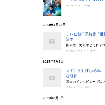
GAME Watch
0時0分
2024年4月23日
テレビ朝日系特番「世
論争
国内版、海外版とそれぞ
集英社オンライン
17時0分
2023年4月6日
ノドに注射打ち現場…
な経験
過去のインタビューでは
文春オンライン
17時0分
2021年5月9日