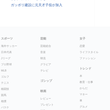
ガッポリ建設に元天才子役が加入
スポーツ
芸能
女子
海外サッカー
芸能総合
恋愛
日本代表
音楽
ライフスタイル
Jリーグ
韓流
ファッション
プロ野球
グラビア
トレンド
MLB
テレビ
本
ゴルフ
ゴシップ
教育・仕事
テニス
からだ
格闘技
映画
マネー
競馬
レビュー
車
相撲
プレゼント
グルメ
バスケ