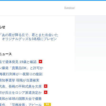
livedoor
らせ
『あの星が降る丘で、君とまた出会いた
』オリジナルグッズを3名様にプレゼン
ニュース
岳で遺体発見 19歳と確認
ン爆発「貴重品OK」と許可か
東海夜行列車が一夜限りの復刻
県知事選挙 現職が当選確実
代表、長崎の平和式典を欠席
鮮が兵士をロシア派遣決定か
美和が卓球の国際大会で優勝
竜也、「労務改善」アピール