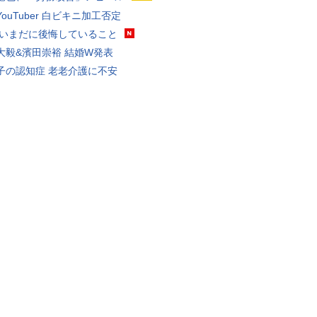
ouTuber 白ビキニ加工否定
 いまだに後悔していること
大毅&濱田崇裕 結婚W発表
子の認知症 老老介護に不安