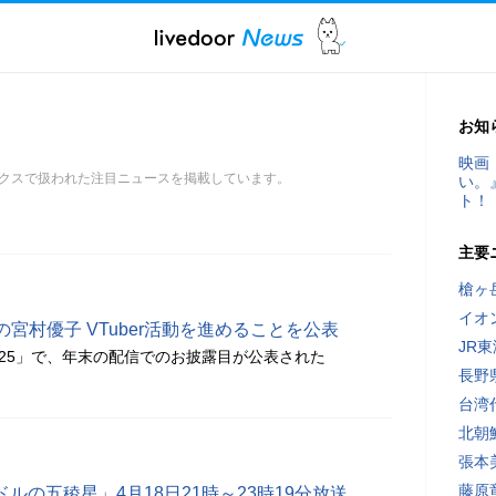
お知
映画
クスで扱われた注目ニュースを掲載しています。
い。
ト！
主要
槍ヶ
イオ
宮村優子 VTuber活動を進めることを公表
JR
025」で、年末の配信でのお披露目が公表された
長野
台湾
北朝
張本
藤原
ドルの五稜星」4月18日21時～23時19分放送