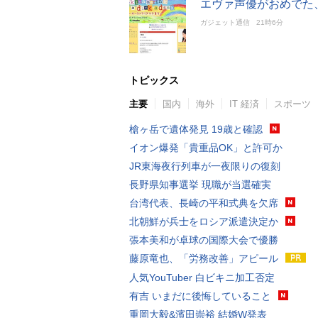
エヴァ声優がおめでた
ガジェット通信
21時6分
トピックス
主要
国内
海外
IT 経済
スポーツ
槍ヶ岳で遺体発見 19歳と確認
イオン爆発「貴重品OK」と許可か
JR東海夜行列車が一夜限りの復刻
長野県知事選挙 現職が当選確実
台湾代表、長崎の平和式典を欠席
北朝鮮が兵士をロシア派遣決定か
張本美和が卓球の国際大会で優勝
藤原竜也、「労務改善」アピール
人気YouTuber 白ビキニ加工否定
有吉 いまだに後悔していること
重岡大毅&濱田崇裕 結婚W発表