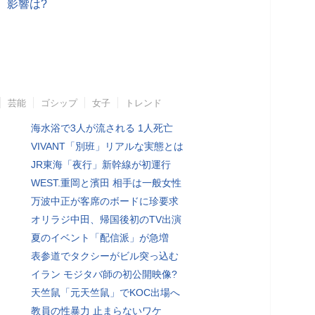
、影響は?
芸能
ゴシップ
女子
トレンド
海水浴で3人が流される 1人死亡
VIVANT「別班」リアルな実態とは
JR東海「夜行」新幹線が初運行
WEST.重岡と濱田 相手は一般女性
万波中正が客席のボードに珍要求
オリラジ中田、帰国後初のTV出演
夏のイベント「配信派」が急増
表参道でタクシーがビル突っ込む
イラン モジタバ師の初公開映像?
天竺鼠「元天竺鼠」でKOC出場へ
教員の性暴力 止まらないワケ