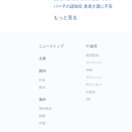
パー子の認知症 老老介護に不安
もっと見る
ニューストップ
IT 経済
経済総合
主要
マーケット
Web
国内
ガジェット
社会
ITビジネス
政治
IT総合
海外
PR
海外総合
韓国
中国