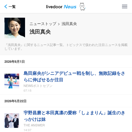
一覧
ニューストップ
>
浅田真央
浅田真央
『浅田真央』に関するニュース記事一覧。トピックスで扱われた注目ニュースを掲載
しています。
2026年8月1日
島田麻央がシニアデビュー戦を制し、無敗記録をさ
らに伸ばせるか注目
NEWSポストセブン
07:15
2026年5月22日
宇野昌磨と本田真凛の愛称「しょまりん」誕生のき
っかけは妹
THE ANSWER
14:07