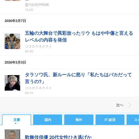
週刊女性PRIME
16:00
2026年3月7日
五輪の大舞台で異彩放ったリウ もはや中傷と言える
レベルの内容を発信
ココカラネクスト
05:40
2026年3月3日
タラソワ氏、新ルールに怒り「私たちはバカだって
言うの?」
ココカラネクスト
05:10
次ヘ
主要
国内
海外
IT 経済
ス
歌舞伎俳優 20代女性ひき逃げか