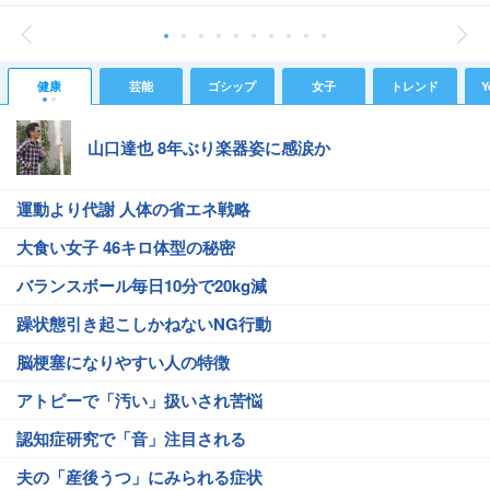
健康
芸能
ゴシップ
女子
トレンド
Y
山口達也 8年ぶり楽器姿に感涙か
運動より代謝 人体の省エネ戦略
大食い女子 46キロ体型の秘密
バランスボール毎日10分で20kg減
躁状態引き起こしかねないNG行動
脳梗塞になりやすい人の特徴
アトピーで「汚い」扱いされ苦悩
認知症研究で「音」注目される
夫の「産後うつ」にみられる症状