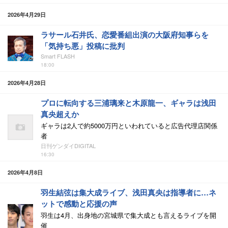
2026年4月29日
ラサール石井氏、恋愛番組出演の大阪府知事らを
「気持ち悪」投稿に批判
Smart FLASH
18:00
2026年4月28日
プロに転向する三浦璃来と木原龍一、ギャラは浅田
真央超えか
ギャラは2人で約5000万円といわれていると広告代理店関係
者
日刊ゲンダイDIGITAL
16:30
2026年4月8日
羽生結弦は集大成ライブ、浅田真央は指導者に…ネ
ットで感動と応援の声
羽生は4月、出身地の宮城県で集大成とも言えるライブを開
催