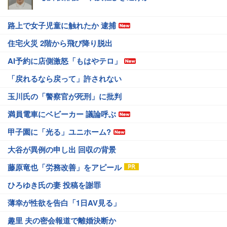
路上で女子児童に触れたか 逮捕
住宅火災 2階から飛び降り脱出
AI予約に店側激怒「もはやテロ」
「戻れるなら戻って」許されない
玉川氏の「警察官が死刑」に批判
満員電車にベビーカー 議論呼ぶ
甲子園に「光る」ユニホーム?
大谷が異例の申し出 回収の背景
藤原竜也「労務改善」をアピール
ひろゆき氏の妻 投稿を謝罪
薄幸が性欲を告白「1日AV見る」
趣里 夫の密会報道で離婚決断か