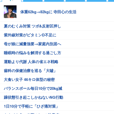
体重62kg→82kgに 寺田心の生活
夏のむくみ対策 ツボ&反射区押し
紫外線対策がビタミンD不足に
母が娘に減量強要→家庭内別居へ
睡眠時の悩みを解消する過ごし方
運動より代謝 人体の省エネ戦略
歯科の保健治療を巡る「大嘘」
大食い女子 46キロ体型の秘密
バランスボール毎日10分で20kg減
躁状態引き起こしかねないNG行動
1日10分で手軽に「ひざ痛対策」