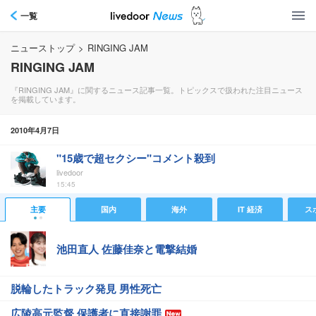
一覧
ニューストップ
>
RINGING JAM
RINGING JAM
『RINGING JAM』に関するニュース記事一覧。トピックスで扱われた注目ニュース
を掲載しています。
2010年4月7日
"15歳で超セクシー"コメント殺到
livedoor
15:45
主要
国内
海外
IT 経済
ス
池田直人 佐藤佳奈と電撃結婚
脱輪したトラック発見 男性死亡
広陵高元監督 保護者に直接謝罪