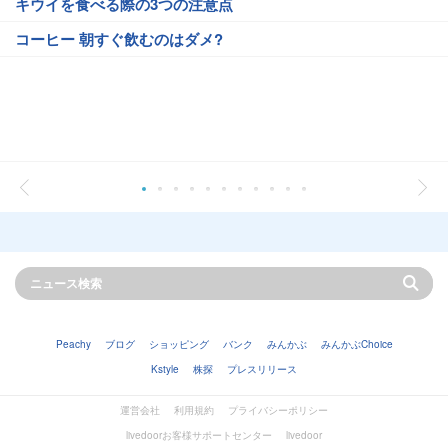
キウイを食べる際の3つの注意点
コーヒー 朝すぐ飲むのはダメ?
Peachy
ブログ
ショッピング
バンク
みんかぶ
みんかぶChoice
Kstyle
株探
プレスリリース
運営会社
利用規約
プライバシーポリシー
livedoorお客様サポートセンター
livedoor