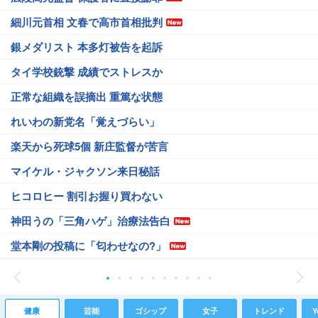
細川元首相 文春で高市首相批判
銀メダリスト 本多灯被告を起訴
タイ学校銃撃 成績でストレスか
正常な組織を誤摘出 重篤な状態
れいわの新党名「覚えづらい」
楽天から死球5個 新庄監督が苦言
マイケル・ジャクソン来日秘話
ヒコロヒー 割引お握り買わない
神田うの「三角ハゲ」治療法告白
堂本剛の投稿に「匂わせなの?」
健康
芸能
ゴシップ
女子
トレンド
Y