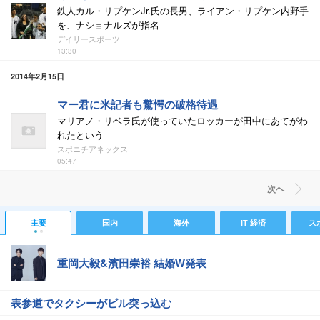
鉄人カル・リプケンJr.氏の長男、ライアン・リプケン内野手
を、ナショナルズが指名
デイリースポーツ
13:30
2014年2月15日
マー君に米記者も驚愕の破格待遇
マリアノ・リベラ氏が使っていたロッカーが田中にあてがわ
れたという
スポニチアネックス
05:47
次ヘ
主要
国内
海外
IT 経済
ス
重岡大毅&濱田崇裕 結婚W発表
表参道でタクシーがビル突っ込む