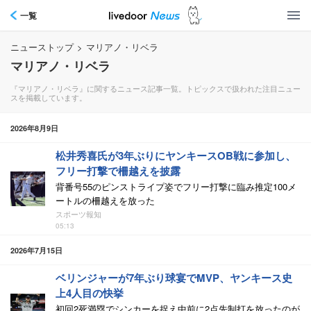
一覧
ニューストップ
>
マリアノ・リベラ
マリアノ・リベラ
『マリアノ・リベラ』に関するニュース記事一覧。トピックスで扱われた注目ニュー
スを掲載しています。
2026年8月9日
松井秀喜氏が3年ぶりにヤンキースOB戦に参加し、
フリー打撃で柵越えを披露
背番号55のピンストライプ姿でフリー打撃に臨み推定100メ
ートルの柵越えを放った
スポーツ報知
05:13
2026年7月15日
ベリンジャーが7年ぶり球宴でMVP、ヤンキース史
上4人目の快挙
初回2死満塁でシンカーを捉え中前に2点先制打を放ったのが