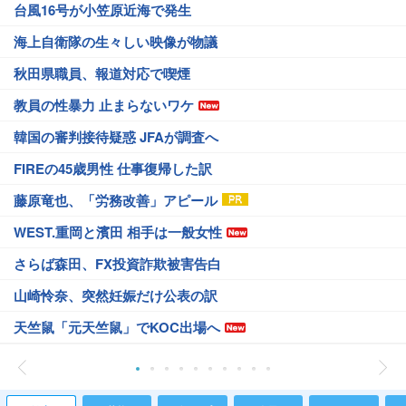
台風16号が小笠原近海で発生
海上自衛隊の生々しい映像が物議
秋田県職員、報道対応で喫煙
教員の性暴力 止まらないワケ
韓国の審判接待疑惑 JFAが調査へ
FIREの45歳男性 仕事復帰した訳
藤原竜也、「労務改善」アピール
WEST.重岡と濱田 相手は一般女性
さらば森田、FX投資詐欺被害告白
山崎怜奈、突然妊娠だけ公表の訳
天竺鼠「元天竺鼠」でKOC出場へ