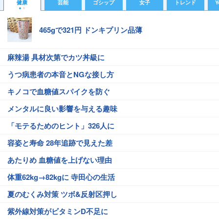
健康
芸能
ゴシップ
女子
トレンド
Y
465gで321円 ドンキプリン品薄
麻辣湯 具材次第でカツ丼級に
うつ病患者の本音とNGな接し方
キノコで血糖値スパイクを防ぐ
メンタルに良い影響を与える趣味
「モテるためのヒント」326人に
容姿と寿命 28年追跡で見えた差
あたりめ 血糖値を上げない理由
体重62kg→82kgに 寺田心の生活
夏のむくみ対策 ツボ&反射区押し
紫外線対策がビタミンD不足に