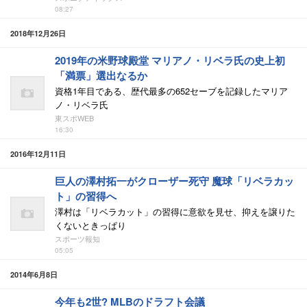
08:27
2018年12月26日
2019年の米野球殿堂 マリアノ・リベラ氏の史上初
「満票」選出なるか
資格1年目である、歴代最多の652セーブを記録したマリア
ノ・リベラ氏
東スポWEB
16:30
2016年12月11日
巨人の澤村拓一がクローザー死守 魔球「リベラカッ
ト」の習得へ
澤村は「リベラカット」の習得に意欲を見せ、抑えを譲りた
くないときっぱり
スポーツ報知
05:05
2014年6月8日
今年も2世? MLBのドラフト会議