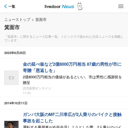
一覧
ニューストップ
>
箕面市
箕面市
『箕面市』に関するニュース記事一覧。トピックスで扱われた注目ニュースを掲載し
ています。
2023年6月20日
金の延べ板など2億8000万円相当 87歳の男性が市に
寄贈「恩返しを」
2億8000万円相当の価値があるといい、市は男性に感謝状を
贈呈
読売新聞オンライン
17:39
2014年10月11日
ガンバ大阪のMF二川孝広が2人乗りのバイクと接触
事故を起こした
運転する乗用車が右折合流しようとした際、2人乗りのバイ