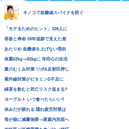
キノコで血糖値スパイクを防ぐ
「モテるためのヒント」326人に
容姿と寿命 28年追跡で見えた差
あたりめ 血糖値を上げない理由
体重62kg→82kgに 寺田心の生活
夏のむくみ対策 ツボ&反射区押し
紫外線対策がビタミンD不足に
緑茶を飲むと死亡リスク低まる?
ヨーグルト いつ食べたらいい?
休みだが疲れる 隠れ疲労対策は
母が娘に減量強要→家庭内別居へ