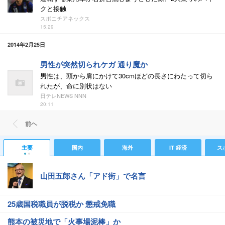
クと接触
スポニチアネックス
15:29
2014年2月25日
男性が突然切られケガ 通り魔か
男性は、頭から肩にかけて30cmほどの長さにわたって切ら
れたが、命に別状はない
日テレNEWS NNN
20:11
前ヘ
主要
国内
海外
IT 経済
ス
山田五郎さん「アド街」で名言
25歳国税職員が脱税か 懲戒免職
熊本の被災地で「火事場泥棒」か