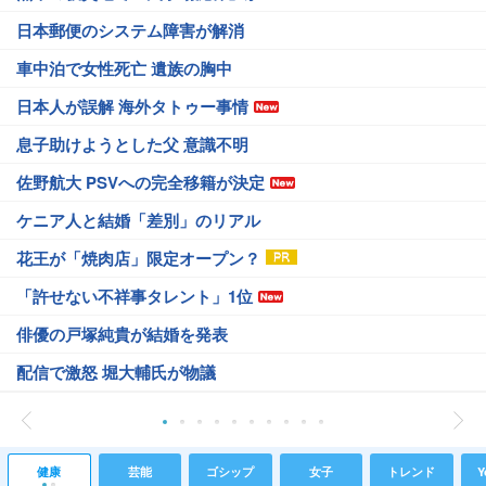
日本郵便のシステム障害が解消
車中泊で女性死亡 遺族の胸中
日本人が誤解 海外タトゥー事情
息子助けようとした父 意識不明
佐野航大 PSVへの完全移籍が決定
ケニア人と結婚「差別」のリアル
花王が「焼肉店」限定オープン？
「許せない不祥事タレント」1位
俳優の戸塚純貴が結婚を発表
配信で激怒 堀大輔氏が物議
健康
芸能
ゴシップ
女子
トレンド
Y