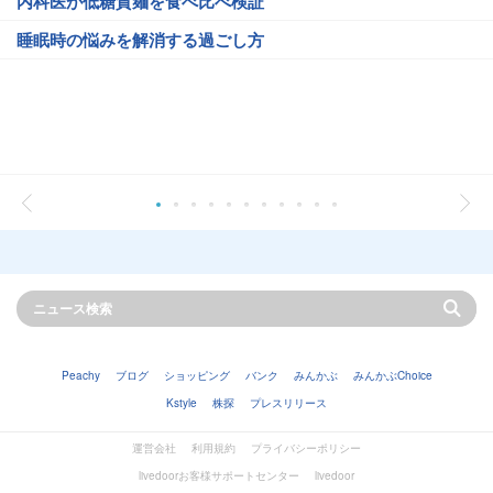
内科医が低糖質麺を食べ比べ検証
睡眠時の悩みを解消する過ごし方
Peachy
ブログ
ショッピング
バンク
みんかぶ
みんかぶChoice
Kstyle
株探
プレスリリース
運営会社
利用規約
プライバシーポリシー
livedoorお客様サポートセンター
livedoor