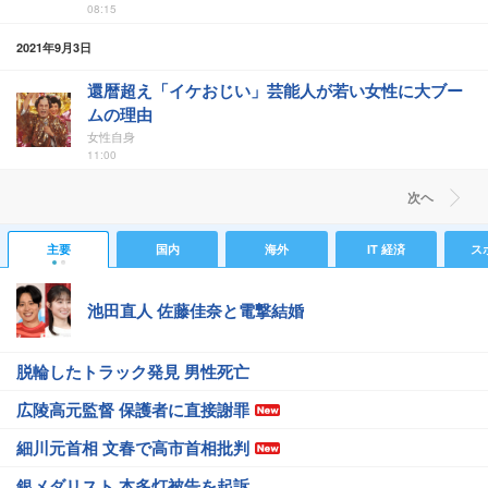
08:15
2021年9月3日
還暦超え「イケおじい」芸能人が若い女性に大ブー
ムの理由
女性自身
11:00
次ヘ
主要
国内
海外
IT 経済
ス
池田直人 佐藤佳奈と電撃結婚
脱輪したトラック発見 男性死亡
広陵高元監督 保護者に直接謝罪
細川元首相 文春で高市首相批判
銀メダリスト 本多灯被告を起訴