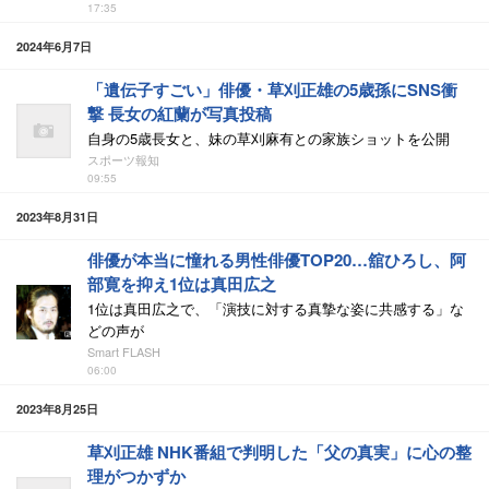
17:35
2024年6月7日
「遺伝子すごい」俳優・草刈正雄の5歳孫にSNS衝
撃 長女の紅蘭が写真投稿
自身の5歳長女と、妹の草刈麻有との家族ショットを公開
スポーツ報知
09:55
2023年8月31日
俳優が本当に憧れる男性俳優TOP20…舘ひろし、阿
部寛を抑え1位は真田広之
1位は真田広之で、「演技に対する真摯な姿に共感する」な
どの声が
Smart FLASH
06:00
2023年8月25日
草刈正雄 NHK番組で判明した「父の真実」に心の整
理がつかずか