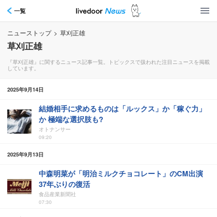
一覧
ニューストップ
>
草刈正雄
草刈正雄
『草刈正雄』に関するニュース記事一覧。トピックスで扱われた注目ニュースを掲載
しています。
2025年9月14日
結婚相手に求めるものは「ルックス」か「稼ぐ力」
か 極端な選択肢も?
オトナンサー
09:20
2025年9月13日
中森明菜が「明治ミルクチョコレート」のCM出演
37年ぶりの復活
食品産業新聞社
07:30