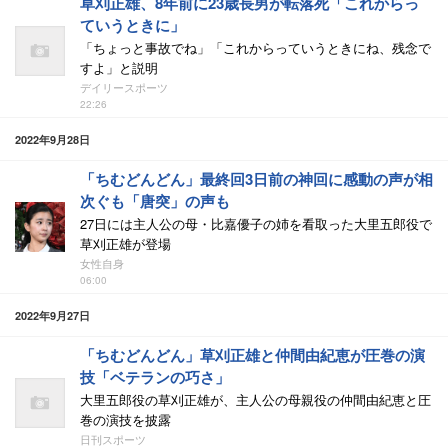
草刈正雄、8年前に23歳長男が転落死「これからっ
ていうときに」
「ちょっと事故でね」「これからっていうときにね、残念で
すよ」と説明
デイリースポーツ
22:26
2022年9月28日
「ちむどんどん」最終回3日前の神回に感動の声が相
次ぐも「唐突」の声も
27日には主人公の母・比嘉優子の姉を看取った大里五郎役で
草刈正雄が登場
女性自身
06:00
2022年9月27日
「ちむどんどん」草刈正雄と仲間由紀恵が圧巻の演
技「ベテランの巧さ」
大里五郎役の草刈正雄が、主人公の母親役の仲間由紀恵と圧
巻の演技を披露
日刊スポーツ