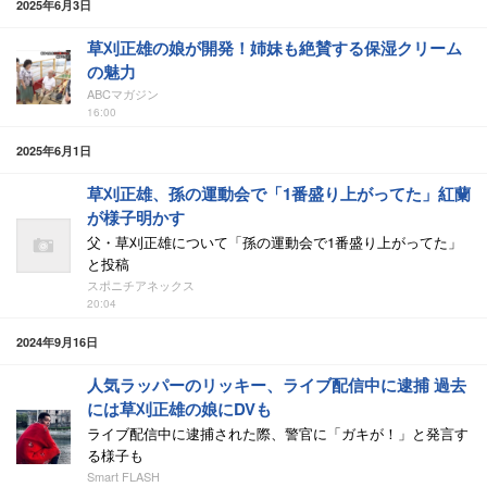
2025年6月3日
草刈正雄の娘が開発！姉妹も絶賛する保湿クリーム
の魅力
ABCマガジン
16:00
2025年6月1日
草刈正雄、孫の運動会で「1番盛り上がってた」紅蘭
が様子明かす
父・草刈正雄について「孫の運動会で1番盛り上がってた」
と投稿
スポニチアネックス
20:04
2024年9月16日
人気ラッパーのリッキー、ライブ配信中に逮捕 過去
には草刈正雄の娘にDVも
ライブ配信中に逮捕された際、警官に「ガキが！」と発言す
る様子も
Smart FLASH