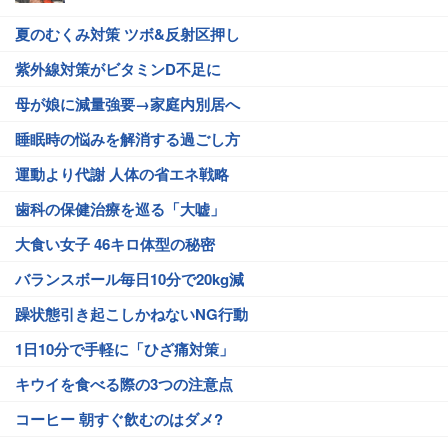
夏のむくみ対策 ツボ&反射区押し
紫外線対策がビタミンD不足に
母が娘に減量強要→家庭内別居へ
睡眠時の悩みを解消する過ごし方
運動より代謝 人体の省エネ戦略
歯科の保健治療を巡る「大嘘」
大食い女子 46キロ体型の秘密
バランスボール毎日10分で20kg減
躁状態引き起こしかねないNG行動
1日10分で手軽に「ひざ痛対策」
キウイを食べる際の3つの注意点
コーヒー 朝すぐ飲むのはダメ?