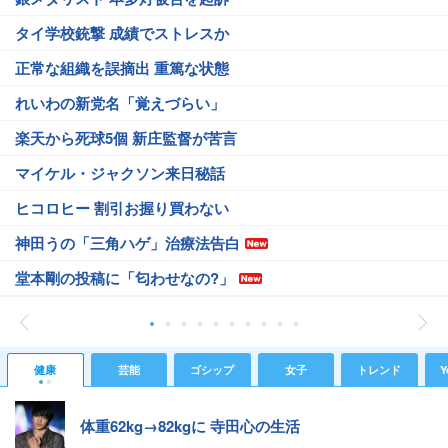
タイ学校銃撃 成績でストレスか
正常な組織を誤摘出 重篤な状態
れいわの新党名「覚えづらい」
楽天から死球5個 新庄監督が苦言
マイケル・ジャクソン来日秘話
ヒコロヒー 割引お握り買わない
神田うの「三角ハゲ」治療法告白
堂本剛の投稿に「匂わせなの?」
健康
芸能
ゴシップ
女子
トレンド
Y
体重62kg→82kgに 寺田心の生活