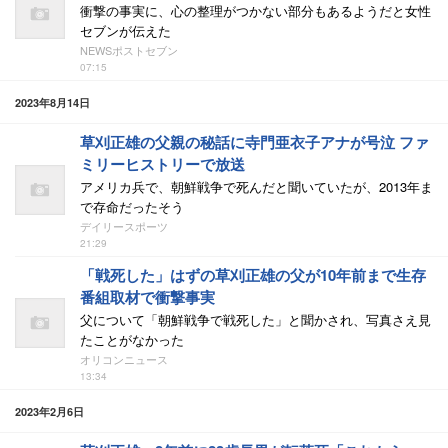
衝撃の事実に、心の整理がつかない部分もあるようだと女性
セブンが伝えた
NEWSポストセブン
07:15
2023年8月14日
草刈正雄の父親の秘話に寺門亜衣子アナが号泣 ファ
ミリーヒストリーで放送
アメリカ兵で、朝鮮戦争で死んだと聞いていたが、2013年ま
で存命だったそう
デイリースポーツ
21:29
「戦死した」はずの草刈正雄の父が10年前まで生存
番組取材で衝撃事実
父について「朝鮮戦争で戦死した」と聞かされ、写真さえ見
たことがなかった
オリコンニュース
13:34
2023年2月6日