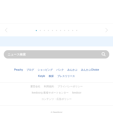
Peachy
ブログ
ショッピング
バンク
みんかぶ
みんかぶChoice
Kstyle
株探
プレスリリース
運営会社
利用規約
プライバシーポリシー
livedoorお客様サポートセンター
livedoor
コンテンツ・広告ポリシー
© livedoor