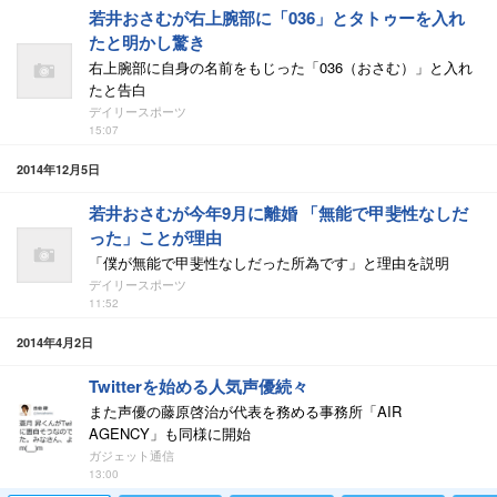
若井おさむが右上腕部に「036」とタトゥーを入れ
たと明かし驚き
右上腕部に自身の名前をもじった「036（おさむ）」と入れ
たと告白
デイリースポーツ
15:07
2014年12月5日
若井おさむが今年9月に離婚 「無能で甲斐性なしだ
った」ことが理由
「僕が無能で甲斐性なしだった所為です」と理由を説明
デイリースポーツ
11:52
2014年4月2日
Twitterを始める人気声優続々
また声優の藤原啓治が代表を務める事務所「AIR
AGENCY」も同様に開始
ガジェット通信
13:00