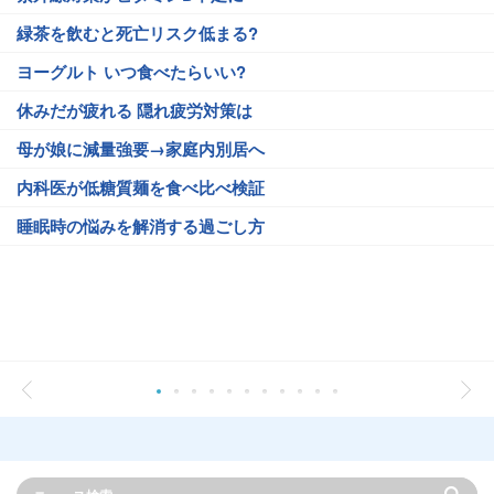
緑茶を飲むと死亡リスク低まる?
ヨーグルト いつ食べたらいい?
休みだが疲れる 隠れ疲労対策は
母が娘に減量強要→家庭内別居へ
内科医が低糖質麺を食べ比べ検証
睡眠時の悩みを解消する過ごし方