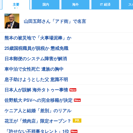
主要
国内
海外
IT 経済
ス
山田五郎さん「アド街」で名言
熊本の被災地で「火事場泥棒」か
25歳国税職員が脱税か 懲戒免職
日本郵便のシステム障害が解消
車中泊で女性死亡 遺族の胸中
息子助けようとした父 意識不明
日本人が誤解 海外タトゥー事情
佐野航大 PSVへの完全移籍が決定
ケニア人と結婚「差別」のリアル
花王が「焼肉店」限定オープン？
「許せない不祥事タレント」1位