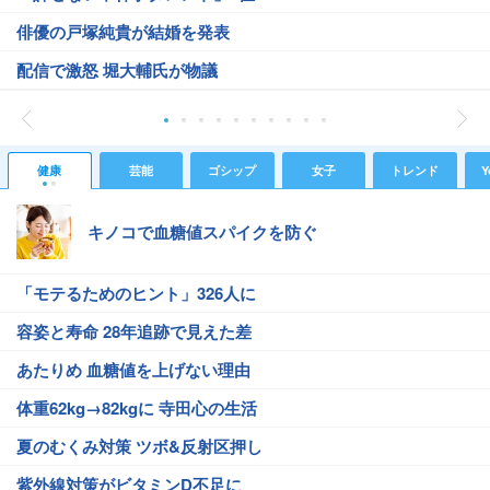
俳優の戸塚純貴が結婚を発表
配信で激怒 堀大輔氏が物議
健康
芸能
ゴシップ
女子
トレンド
Y
キノコで血糖値スパイクを防ぐ
「モテるためのヒント」326人に
容姿と寿命 28年追跡で見えた差
あたりめ 血糖値を上げない理由
体重62kg→82kgに 寺田心の生活
夏のむくみ対策 ツボ&反射区押し
紫外線対策がビタミンD不足に